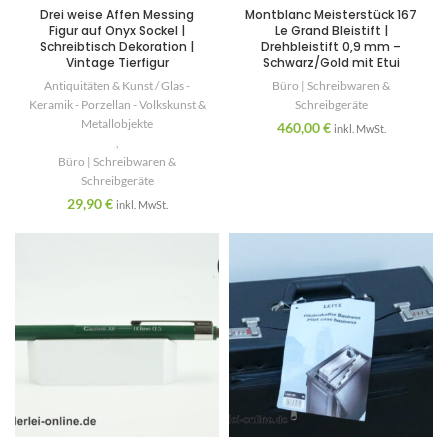
Drei weise Affen Messing
Montblanc Meisterstück 167
Figur auf Onyx Sockel |
Le Grand Bleistift |
Schreibtisch Dekoration |
Drehbleistift 0,9 mm –
Vintage Tierfigur
Schwarz/Gold mit Etui
Antiquitäten & Kunst / Glas -
Büro | Schreibwaren &
Keramik - Porzellan - Volkskunst &
Schreibgeräte
Metallobjekte
460,00
€
inkl. MwSt.
,
Büro | Schreibwaren &
Schreibgeräte
29,90
€
inkl. MwSt.