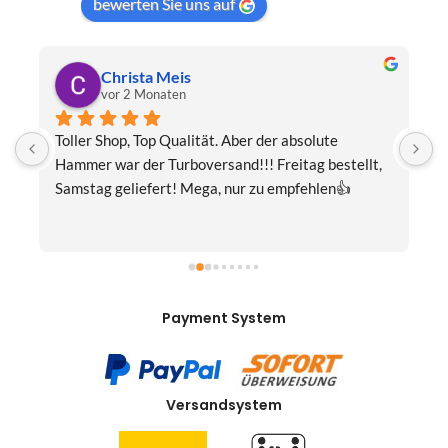
bewerten Sie uns auf
Christa Meis
vor 2 Monaten
Toller Shop, Top Qualität. Aber der absolute 
E
Hammer war der Turboversand!!! Freitag bestellt, 
f
Samstag geliefert! Mega, nur zu empfehlen👍
v
Payment System
Versandsystem