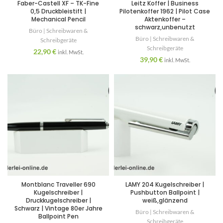
Faber-Castell XF – TK-Fine
Leitz Koffer | Business
0,5 Druckbleistift |
Pilotenkoffer 1962 | Pilot Case
Mechanical Pencil
Aktenkoffer –
schwarz,unbenutzt
Büro | Schreibwaren &
Büro | Schreibwaren &
Schreibgeräte
Schreibgeräte
22,90
€
inkl. MwSt.
39,90
€
inkl. MwSt.
Montblanc Traveller 690
LAMY 204 Kugelschreiber |
Kugelschreiber |
Pushbutton Ballpoint |
Druckkugelschreiber |
weiß,glänzend
Schwarz | Vintage 80er Jahre
Büro | Schreibwaren &
Ballpoint Pen
Schreibgeräte