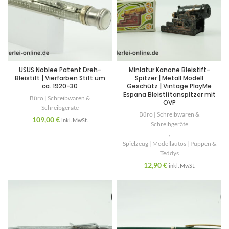
USUS Noblee Patent Dreh-
Miniatur Kanone Bleistift-
Bleistift | Vierfarben Stift um
Spitzer | Metall Modell
ca. 1920-30
Geschütz | Vintage PlayMe
Espana Bleistiftanspitzer mit
Büro | Schreibwaren &
OVP
Schreibgeräte
Büro | Schreibwaren &
109,00
€
inkl. MwSt.
Schreibgeräte
,
Spielzeug | Modellautos | Puppen &
Teddys
12,90
€
inkl. MwSt.