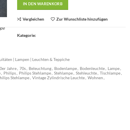
IN DEN WARENKORB
Vergleichen
Zur Wunschliste hinzufügen
mpe
Kategorie:
uitäten | Lampen | Leuchten & Teppiche
0er Jahre
,
70s
,
Beleuchtung
,
Bodenlampe
,
Bodenleuchte
,
Lampe
,
e
,
Philips
,
Philips Stehlampe
,
Stehlampe
,
Stehleuchte
,
Tischlampe
,
hilips Stehlampe
,
Vintage Zylindrische Leuchte
,
Wohnen
,