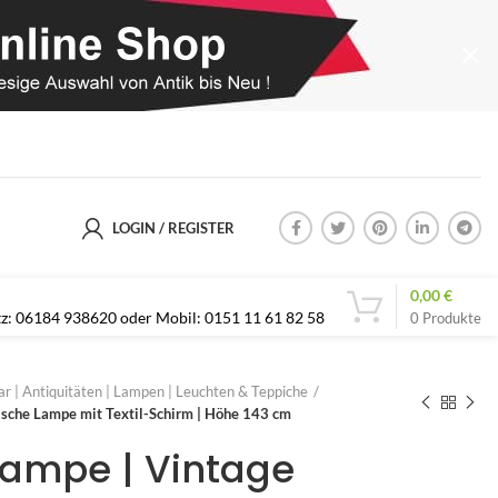
LOGIN / REGISTER
0,00
€
etz: 06184 938620 oder Mobil: 0151 11 61 82 58
0
Produkte
r | Antiquitäten | Lampen | Leuchten & Teppiche
rische Lampe mit Textil-Schirm | Höhe 143 cm
hlampe | Vintage