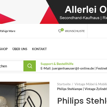
0
dfähige Ware
WUNSCHLISTE
SHOP
ÜBER UNS
KONTAKT
Support & Bestellhilfe
E-Mail: juergenhaeuser@t-online.de | Festn
Startseite
Vintage Möbel & Mobilia
Philips Stehlampe | Vintage Zylind
Philips Ste