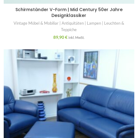
Schirmständer V-Form | Mid Century 50er Jahre
Designklassiker
Vintage Möbel & Mobiliar | Antiquitäten | Lampen | Leuchten &
Teppiche
89,90
€
inkl. MwSt.