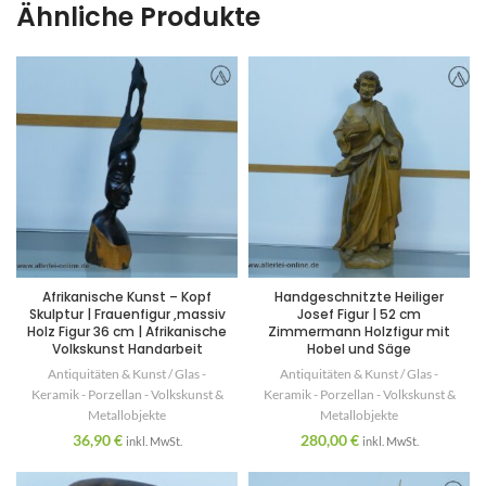
Ähnliche Produkte
Afrikanische Kunst – Kopf
Handgeschnitzte Heiliger
Skulptur | Frauenfigur ,massiv
Josef Figur | 52 cm
Holz Figur 36 cm | Afrikanische
Zimmermann Holzfigur mit
Volkskunst Handarbeit
Hobel und Säge
Antiquitäten & Kunst / Glas -
Antiquitäten & Kunst / Glas -
Keramik - Porzellan - Volkskunst &
Keramik - Porzellan - Volkskunst &
Metallobjekte
Metallobjekte
36,90
€
280,00
€
inkl. MwSt.
inkl. MwSt.