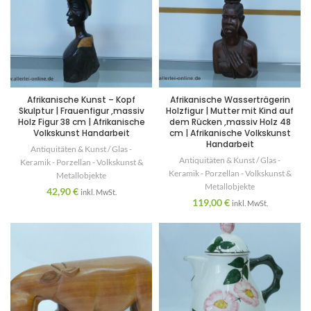
Afrikanische Kunst – Kopf
Afrikanische Wasserträgerin
Skulptur | Frauenfigur ,massiv
Holzfigur | Mutter mit Kind auf
Holz Figur 38 cm | Afrikanische
dem Rücken ,massiv Holz 48
Volkskunst Handarbeit
cm | Afrikanische Volkskunst
Handarbeit
Antiquitäten & Kunst / Glas -
Antiquitäten & Kunst / Glas -
Keramik - Porzellan - Volkskunst &
Keramik - Porzellan - Volkskunst &
Metallobjekte
Metallobjekte
42,90
€
inkl. MwSt.
119,00
€
inkl. MwSt.