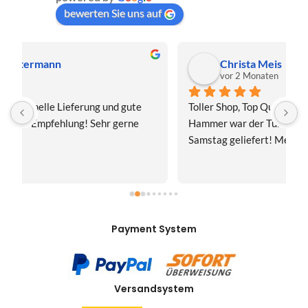
bewerten Sie uns auf
Christa Meis
vor 2 Monaten
Toller Shop, Top Qualität. Aber der absolute 
E
Hammer war der Turboversand!!! Freitag bestellt, 
f
Samstag geliefert! Mega, nur zu empfehlen👍
v
Payment System
Versandsystem