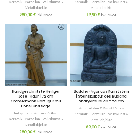
Keramik - Porzellan - Volkskunst &
Keramik - Porzellan - Volkskunst &
Metallobjekte
Metallobjekte
980,00
€
19,90
€
inkl. MwSt.
inkl. MwSt.
Handgeschnitzte Heiliger
Buddha-Figur aus Kunststein
Josef Figur | 72 cm
| Steinskulptur des Buddha
Zimmermann Holzfigur mit
Shakyamuni 40 x 24 cm
Hobel und Säge
Antiquitäten & Kunst / Glas -
Antiquitäten & Kunst / Glas -
Keramik - Porzellan - Volkskunst &
Keramik - Porzellan - Volkskunst &
Metallobjekte
Metallobjekte
89,00
€
inkl. MwSt.
280,00
€
inkl. MwSt.