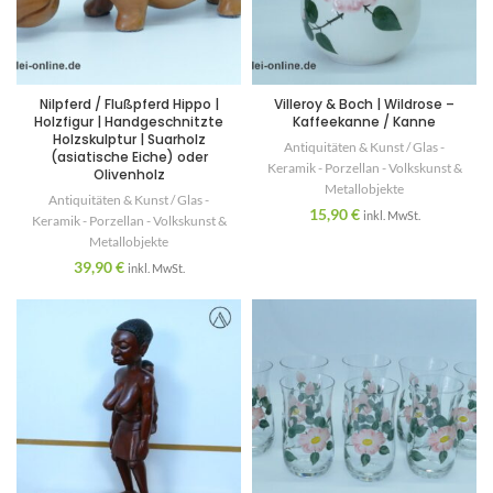
Nilpferd / Flußpferd Hippo |
Villeroy & Boch | Wildrose –
Holzfigur | Handgeschnitzte
Kaffeekanne / Kanne
Holzskulptur | Suarholz
Antiquitäten & Kunst / Glas -
(asiatische Eiche) oder
Keramik - Porzellan - Volkskunst &
Olivenholz
Metallobjekte
Antiquitäten & Kunst / Glas -
15,90
€
inkl. MwSt.
Keramik - Porzellan - Volkskunst &
Metallobjekte
39,90
€
inkl. MwSt.