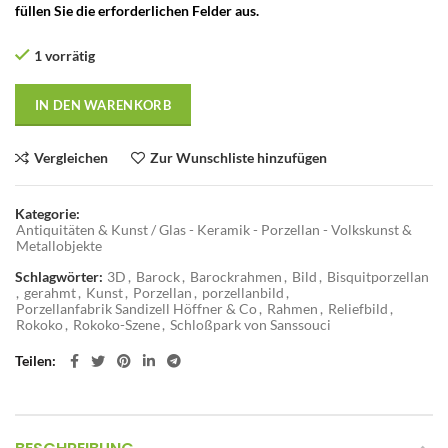
füllen Sie die erforderlichen Felder aus.
1 vorrätig
IN DEN WARENKORB
Vergleichen
Zur Wunschliste hinzufügen
Kategorie:
Antiquitäten & Kunst / Glas - Keramik - Porzellan - Volkskunst &
Metallobjekte
Schlagwörter:
3D
,
Barock
,
Barockrahmen
,
Bild
,
Bisquitporzellan
,
gerahmt
,
Kunst
,
Porzellan
,
porzellanbild
,
Porzellanfabrik Sandizell Höffner & Co
,
Rahmen
,
Reliefbild
,
Rokoko
,
Rokoko-Szene
,
Schloßpark von Sanssouci
Teilen