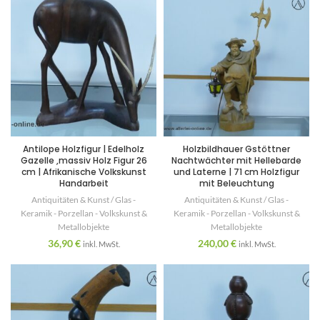
Antilope Holzfigur | Edelholz
Holzbildhauer Gstöttner
Gazelle ,massiv Holz Figur 26
Nachtwächter mit Hellebarde
cm | Afrikanische Volkskunst
und Laterne | 71 cm Holzfigur
Handarbeit
mit Beleuchtung
Antiquitäten & Kunst / Glas -
Antiquitäten & Kunst / Glas -
Keramik - Porzellan - Volkskunst &
Keramik - Porzellan - Volkskunst &
Metallobjekte
Metallobjekte
36,90
€
240,00
€
inkl. MwSt.
inkl. MwSt.