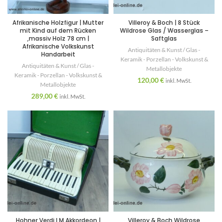
Afrikanische Holzfigur | Mutter
Villeroy & Boch | 8 Stück
mit Kind auf dem Rücken
Wildrose Glas / Wasserglas –
,massiv Holz 78 cm |
Saftglas
Afrikanische Volkskunst
Antiquitäten & Kunst / Glas -
Handarbeit
Keramik - Porzellan - Volkskunst &
Antiquitäten & Kunst / Glas -
Metallobjekte
Keramik - Porzellan - Volkskunst &
120,00
€
inkl. MwSt.
Metallobjekte
289,00
€
inkl. MwSt.
Hohner Verdi I M Akkordeon |
Villeroy & Boch Wildrose