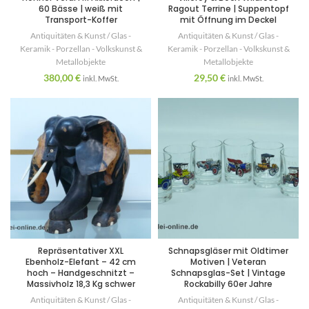
60 Bässe | weiß mit
Ragout Terrine | Suppentopf
Transport-Koffer
mit Öffnung im Deckel
Antiquitäten & Kunst / Glas -
Antiquitäten & Kunst / Glas -
Keramik - Porzellan - Volkskunst &
Keramik - Porzellan - Volkskunst &
Metallobjekte
Metallobjekte
380,00
€
29,50
€
inkl. MwSt.
inkl. MwSt.
Repräsentativer XXL
Schnapsgläser mit Oldtimer
Ebenholz-Elefant – 42 cm
Motiven | Veteran
hoch – Handgeschnitzt –
Schnapsglas-Set | Vintage
Massivholz 18,3 Kg schwer
Rockabilly 60er Jahre
Antiquitäten & Kunst / Glas -
Antiquitäten & Kunst / Glas -