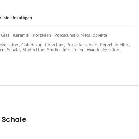
liste hinzufügen
 Glas - Keramik - Porzellan - Volkskunst & Metallobjekte
ekoration
,
Golddekor
,
Porzellan
,
Porzellanschale
,
Porzellanteller
,
er
,
Schale
,
Studio Line
,
Studio Linie
,
Teller
,
Wanddekoration
,
n Schale