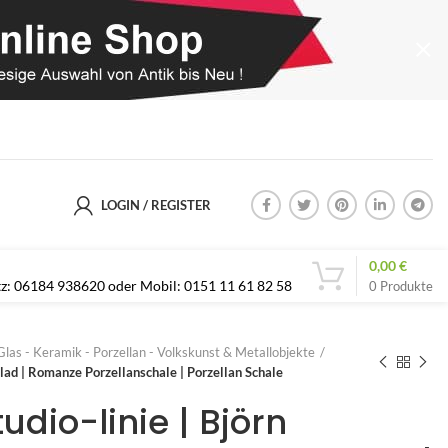
LOGIN / REGISTER
0,00
€
etz: 06184 938620 oder Mobil: 0151 11 61 82 58
0
Produkte
Glas - Keramik - Porzellan - Volkskunst & Metallobjekte
blad | Romanze Porzellanschale | Porzellan Schale
udio-linie | Björn