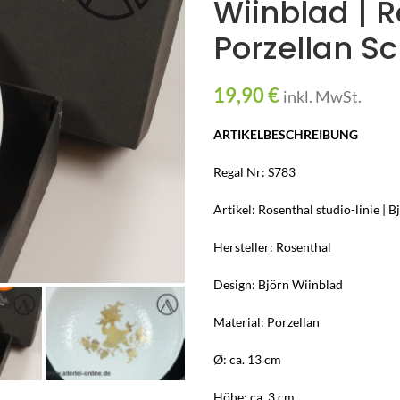
Wiinblad | 
Porzellan S
19,90
€
inkl. MwSt.
ARTIKELBESCHREIBUNG
Regal Nr: S783
Artikel: Rosenthal studio-linie | 
Hersteller: Rosenthal
Design: Björn Wiinblad
Material: Porzellan
Ø: ca. 13 cm
Höhe: ca. 3 cm