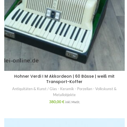
Hohner Verdi I M Akkordeon | 60 Bässe | weiß mit
Transport-Koffer
Antiquitäten & Kunst / Glas - Keramik - Porzellan - Volkskunst &
Metallobjekte
380,00
€
inkl. MwSt.