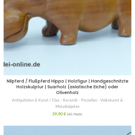
Nilpferd / Flußpferd Hippo | Holzfigur | Handgeschnitzte
Holzskulptur | Suarholz (asiatische Eiche) oder
Olivenholz
Antiquitäten & Kunst / Glas - Keramik - Porzellan - Volkskunst &
Metallobjekte
39,90
€
inkl. MwSt.