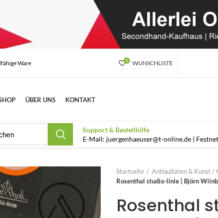
0
dfähige Ware
WUNSCHLISTE
SHOP
ÜBER UNS
KONTAKT
Support & Bestellhilfe
E-Mail: juergenhaeuser@t-online.de | Festn
Startseite
Antiquitäten & Kunst / 
Rosenthal studio-linie | Björn Wiin
Rosenthal st