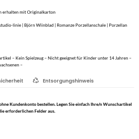
n erhalten mit Originalkarton
tudio-linie | Björn Wiinblad | Romanze Porzellanschale | Porzellan
kel – Kein Spielzeug – Nicht geeignet für Kinder unter 14 Jahren –
wachsenen –
sicherheit
Entsorgungshinweis
 ohne Kundenkonto bestellen. Legen Sie einfach Ihre/n Wunschartikel
ie erforderlichen Felder aus.