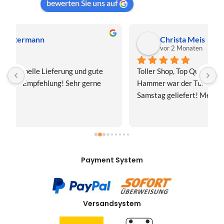
bewerten Sie uns auf
Christa Meis
vor 2 Monaten
Toller Shop, Top Qualität. Aber der absolute 
E
Hammer war der Turboversand!!! Freitag bestellt, 
f
Samstag geliefert! Mega, nur zu empfehlen👍
v
Payment System
Versandsystem