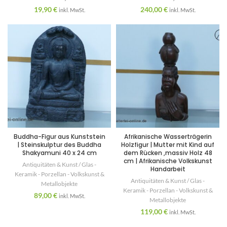
19,90
€
240,00
€
inkl. MwSt.
inkl. MwSt.
Buddha-Figur aus Kunststein
Afrikanische Wasserträgerin
| Steinskulptur des Buddha
Holzfigur | Mutter mit Kind auf
Shakyamuni 40 x 24 cm
dem Rücken ,massiv Holz 48
cm | Afrikanische Volkskunst
Antiquitäten & Kunst / Glas -
Handarbeit
Keramik - Porzellan - Volkskunst &
Antiquitäten & Kunst / Glas -
Metallobjekte
Keramik - Porzellan - Volkskunst &
89,00
€
inkl. MwSt.
Metallobjekte
119,00
€
inkl. MwSt.