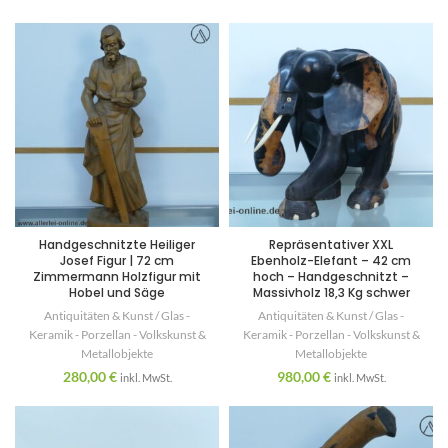
Handgeschnitzte Heiliger
Repräsentativer XXL
Josef Figur | 72 cm
Ebenholz-Elefant – 42 cm
Zimmermann Holzfigur mit
hoch – Handgeschnitzt –
Hobel und Säge
Massivholz 18,3 Kg schwer
Antiquitäten & Kunst / Glas -
Antiquitäten & Kunst / Glas -
Keramik - Porzellan - Volkskunst &
Keramik - Porzellan - Volkskunst &
Metallobjekte
Metallobjekte
280,00
€
980,00
€
inkl. MwSt.
inkl. MwSt.