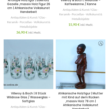
Antilope Holzfigur | Edelholz
Villeroy & Boch | Wildrose –
Gazelle ,massiv Holz Figur 26
Kaffeekanne / Kanne
cm | Afrikanische Volkskunst
Antiquitäten & Kunst / Glas -
Handarbeit
Keramik - Porzellan - Volkskunst &
Antiquitäten & Kunst / Glas -
Metallobjekte
Keramik - Porzellan - Volkskunst &
15,90
€
inkl. MwSt.
Metallobjekte
36,90
€
inkl. MwSt.
Villeroy & Boch | 8 Stück
Afrikanische Holzfigur | Mutter
Wildrose Glas / Wasserglas –
mit Kind auf dem Rücken
Saftglas
,massiv Holz 78 cm |
Afrikanische Volkskunst
Antiquitäten & Kunst / Glas -
Handarbeit