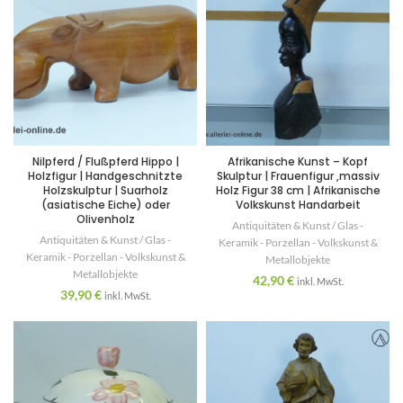
Nilpferd / Flußpferd Hippo |
Afrikanische Kunst – Kopf
Holzfigur | Handgeschnitzte
Skulptur | Frauenfigur ,massiv
Holzskulptur | Suarholz
Holz Figur 38 cm | Afrikanische
(asiatische Eiche) oder
Volkskunst Handarbeit
Olivenholz
Antiquitäten & Kunst / Glas -
Antiquitäten & Kunst / Glas -
Keramik - Porzellan - Volkskunst &
Keramik - Porzellan - Volkskunst &
Metallobjekte
Metallobjekte
42,90
€
inkl. MwSt.
39,90
€
inkl. MwSt.