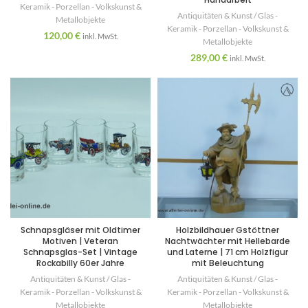
Keramik - Porzellan - Volkskunst &
Antiquitäten & Kunst / Glas -
Metallobjekte
Keramik - Porzellan - Volkskunst &
120,00
€
inkl. MwSt.
Metallobjekte
289,00
€
inkl. MwSt.
Schnapsgläser mit Oldtimer
Holzbildhauer Gstöttner
Motiven | Veteran
Nachtwächter mit Hellebarde
Schnapsglas-Set | Vintage
und Laterne | 71 cm Holzfigur
Rockabilly 60er Jahre
mit Beleuchtung
Antiquitäten & Kunst / Glas -
Antiquitäten & Kunst / Glas -
Keramik - Porzellan - Volkskunst &
Keramik - Porzellan - Volkskunst &
Metallobjekte
Metallobjekte