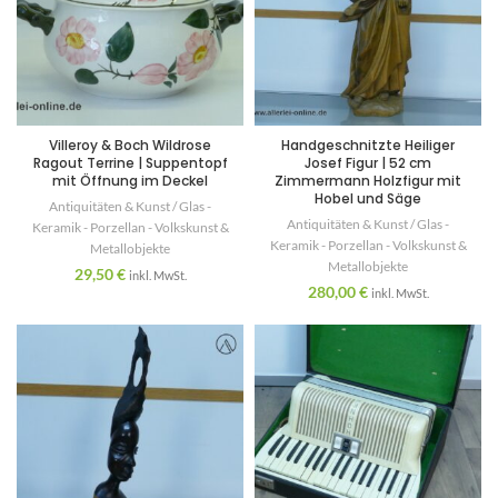
Villeroy & Boch Wildrose
Handgeschnitzte Heiliger
Ragout Terrine | Suppentopf
Josef Figur | 52 cm
mit Öffnung im Deckel
Zimmermann Holzfigur mit
Hobel und Säge
Antiquitäten & Kunst / Glas -
Antiquitäten & Kunst / Glas -
Keramik - Porzellan - Volkskunst &
Keramik - Porzellan - Volkskunst &
Metallobjekte
Metallobjekte
29,50
€
inkl. MwSt.
280,00
€
inkl. MwSt.