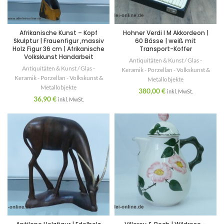
Afrikanische Kunst – Kopf
Hohner Verdi I M Akkordeon |
Skulptur | Frauenfigur ,massiv
60 Bässe | weiß mit
Holz Figur 36 cm | Afrikanische
Transport-Koffer
Volkskunst Handarbeit
Antiquitäten & Kunst / Glas -
Antiquitäten & Kunst / Glas -
Keramik - Porzellan - Volkskunst &
Keramik - Porzellan - Volkskunst &
Metallobjekte
Metallobjekte
380,00
€
inkl. MwSt.
36,90
€
inkl. MwSt.