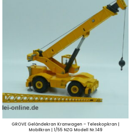
GROVE Geländekran Kranwagen – Teleskopkran |
Mobilkran | 1/55 NZG Modell Nr.149