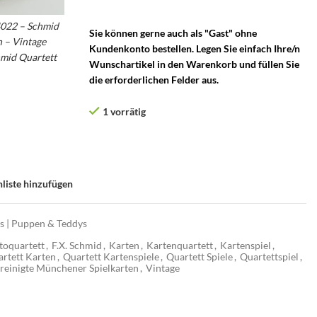
Spielkarten
4022 – Schmid
Sie können gerne auch als "Gast" ohne
 – Vintage
Kundenkonto bestellen. Legen Sie einfach Ihre/n
hmid Quartett
Wunschartikel in den Warenkorb und füllen Sie
die erforderlichen Felder aus.
1 vorrätig
liste hinzufügen
os | Puppen & Teddys
toquartett
,
F.X. Schmid
,
Karten
,
Kartenquartett
,
Kartenspiel
,
rtett Karten
,
Quartett Kartenspiele
,
Quartett Spiele
,
Quartettspiel
,
reinigte Münchener Spielkarten
,
Vintage