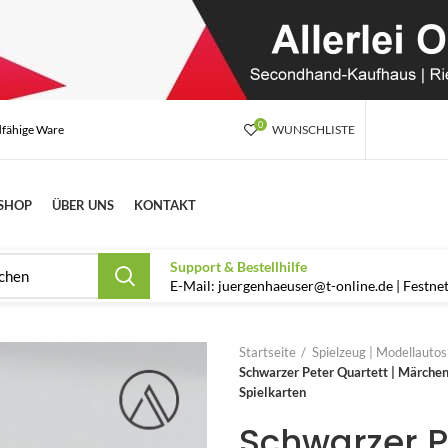
0
dfähige Ware
WUNSCHLISTE
SHOP
ÜBER UNS
KONTAKT
Support & Bestellhilfe
E-Mail: juergenhaeuser@t-online.de | Festn
Startseite
Spielzeug | Modellauto
Schwarzer Peter Quartett | Märche
Spielkarten
Schwarzer P