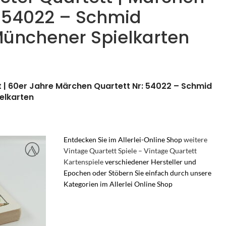
: 54022 – Schmid
Münchener Spielkarten
 | 60er Jahre Märchen Quartett Nr: 54022 – Schmid
elkarten
Entdecken Sie im Allerlei-Online Shop
weitere
Vintage Quartett Spiele – Vintage Quartett
Kartenspiele
verschiedener Hersteller und
Epochen oder Stöbern Sie einfach durch unsere
Kategorien im Allerlei Online Shop
– F.X.Schmid
Vereinigte Münchener Spielkarten Fabriken KG –
FX Schmid Quartettspiel – Nutzfahrzeuge
Quartett – F.X. Schmid Vereinigte Münchener