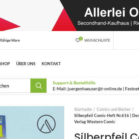
0
dfähige Ware
WUNSCHLISTE
SHOP
ÜBER UNS
KONTAKT
Support & Bestellhilfe
E-Mail: juergenhaeuser@t-online.de | Festn
Startseite
Comics und Bücher
Silberpfeil Comic-Heft Nr.616 | Der
Verlag Western Comic
Silberpfeil 