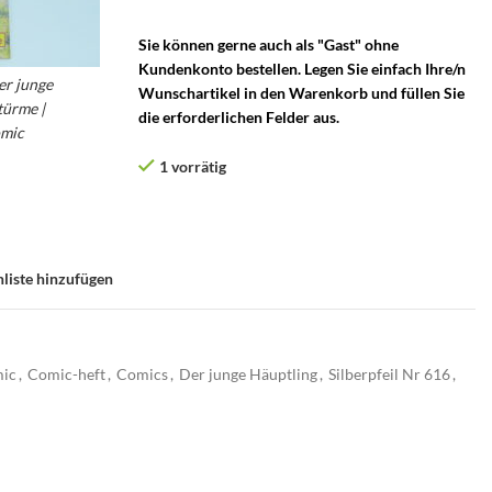
Sie können gerne auch als "Gast" ohne
Kundenkonto bestellen. Legen Sie einfach Ihre/n
er junge
Wunschartikel in den Warenkorb und füllen Sie
türme |
die erforderlichen Felder aus.
omic
1 vorrätig
liste hinzufügen
ic
,
Comic-heft
,
Comics
,
Der junge Häuptling
,
Silberpfeil Nr 616
,