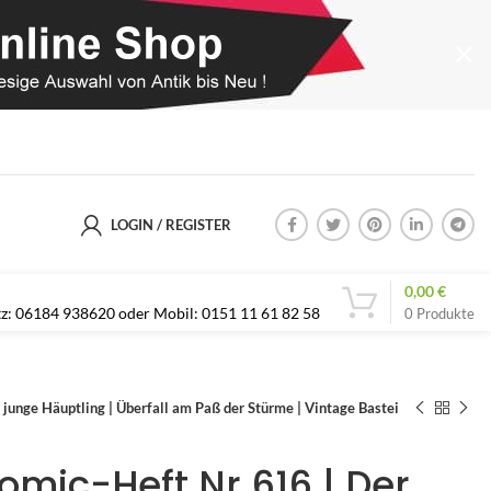
LOGIN / REGISTER
0,00
€
etz: 06184 938620 oder Mobil: 0151 11 61 82 58
0
Produkte
 junge Häuptling | Überfall am Paß der Stürme | Vintage Bastei
Comic-Heft Nr.616 | Der