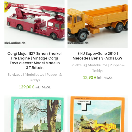
Corgi Major 1127 Simon Snorkel
SIKU Super-Serie 2610 |
Fire Engine | Vintage Corgi
Mercedes Benz 3-Achs LKW
Toys diecast Model Made in
Spielzeug | Modellautos | Puppen &
GT.Britain
Teddys
Spielzeug | Modellautos | Puppen &
12,90
€
inkl. MwSt.
Teddys
129,00
€
inkl. MwSt.