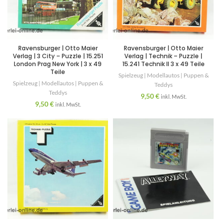
Ravensburger | Otto Maier
Ravensburger | Otto Maier
Verlag | 3 City – Puzzle | 15.251
Verlag | Technik – Puzzle |
London Prag New York | 3 x 49
15.241 Technik II 3 x 49 Teile
Teile
Spielzeug | Modellautos | Puppen &
Spielzeug | Modellautos | Puppen &
Teddys
Teddys
9,50
€
inkl. MwSt.
9,50
€
inkl. MwSt.