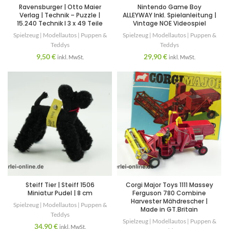
Ravensburger | Otto Maier
Nintendo Game Boy
Verlag | Technik – Puzzle |
ALLEYWAY Inkl. Spielanleitung |
15.240 Technik I 3 x 49 Teile
Vintage NOE Videospiel
Spielzeug | Modellautos | Puppen &
Spielzeug | Modellautos | Puppen &
Teddys
Teddys
9,50
€
29,90
€
inkl. MwSt.
inkl. MwSt.
Steiff Tier | Steiff 1506
Corgi Major Toys 1111 Massey
Miniatur Pudel | 8 cm
Ferguson 780 Combine
Harvester Mähdrescher |
Spielzeug | Modellautos | Puppen &
Made in GT.Britain
Teddys
Spielzeug | Modellautos | Puppen &
34,90
€
inkl. MwSt.