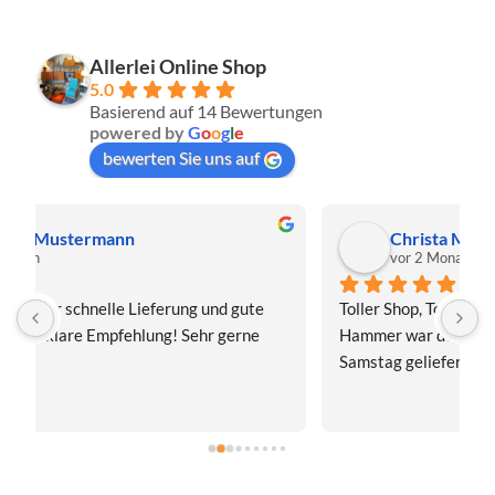
Allerlei Online Shop
5.0
Basierend auf 14 Bewertungen
powered by
G
o
o
g
l
e
bewerten Sie uns auf
Christa Meis
vor 2 Monaten
Toller Shop, Top Qualität. Aber der absolute 
E
Hammer war der Turboversand!!! Freitag bestellt, 
f
Samstag geliefert! Mega, nur zu empfehlen👍
v