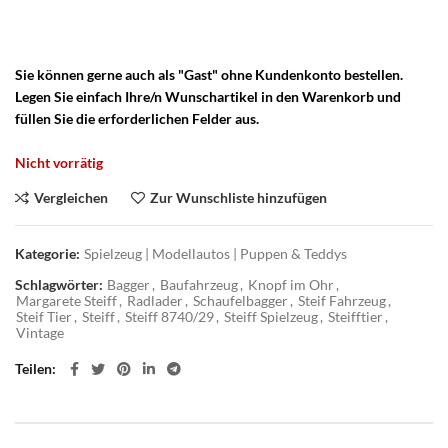
Traktor Anhänger – Steiff Unimog Anhänger – Steiff Traktor
Unimog Anhänger – Steiff Spielzeug – Altes Steiff Kinderspielzeug
Sie können gerne auch als "Gast" ohne Kundenkonto bestellen.
Legen Sie einfach Ihre/n Wunschartikel in den Warenkorb und
füllen Sie die erforderlichen Felder aus.
Nicht vorrätig
Vergleichen
Zur Wunschliste hinzufügen
Kategorie:
Spielzeug | Modellautos | Puppen & Teddys
Schlagwörter:
Bagger
,
Baufahrzeug
,
Knopf im Ohr
,
Margarete Steiff
,
Radlader
,
Schaufelbagger
,
Steif Fahrzeug
,
Steif Tier
,
Steiff
,
Steiff 8740/29
,
Steiff Spielzeug
,
Steifftier
,
Vintage
Teilen