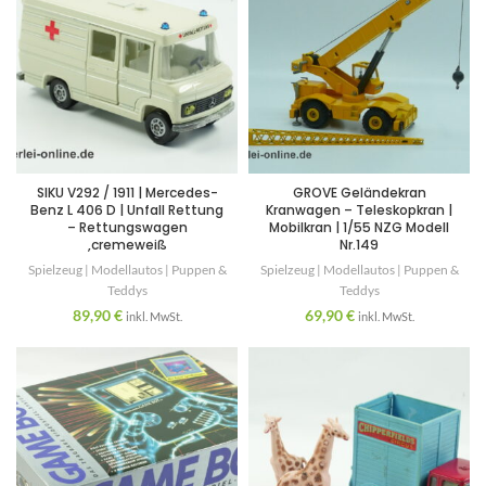
SIKU V292 / 1911 | Mercedes-
GROVE Geländekran
Benz L 406 D | Unfall Rettung
Kranwagen – Teleskopkran |
– Rettungswagen
Mobilkran | 1/55 NZG Modell
,cremeweiß
Nr.149
Spielzeug | Modellautos | Puppen &
Spielzeug | Modellautos | Puppen &
Teddys
Teddys
89,90
€
69,90
€
inkl. MwSt.
inkl. MwSt.