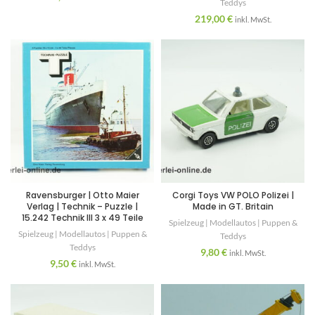
Teddys
219,00
€
inkl. MwSt.
Ravensburger | Otto Maier
Corgi Toys VW POLO Polizei |
Verlag | Technik – Puzzle |
Made in GT. Britain
15.242 Technik III 3 x 49 Teile
Spielzeug | Modellautos | Puppen &
Spielzeug | Modellautos | Puppen &
Teddys
Teddys
9,80
€
inkl. MwSt.
9,50
€
inkl. MwSt.