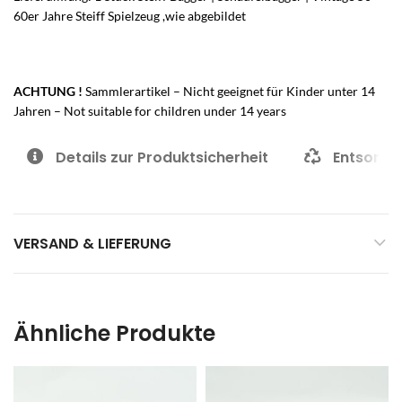
60er Jahre Steiff Spielzeug ,wie abgebildet
ACHTUNG !
Sammlerartikel – Nicht geeignet für Kinder unter 14
Jahren – Not suitable for children under 14 years
Details zur Produktsicherheit
Entsorgu
VERSAND & LIEFERUNG
Ähnliche Produkte