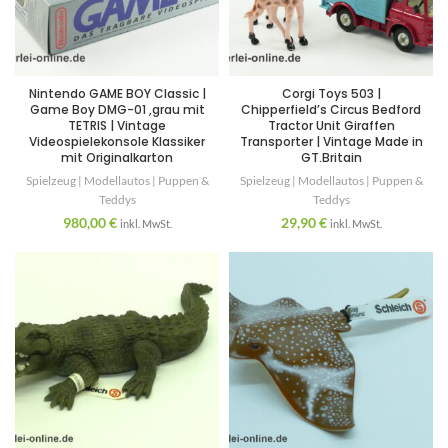
Nintendo GAME BOY Classic |
Corgi Toys 503 |
Game Boy DMG-01 ,grau mit
Chipperfield’s Circus Bedford
TETRIS | Vintage
Tractor Unit Giraffen
Videospielekonsole Klassiker
Transporter | Vintage Made in
mit Originalkarton
GT.Britain
Spielzeug | Modellautos | Puppen &
Spielzeug | Modellautos | Puppen &
Teddys
Teddys
980,00
€
29,90
€
inkl. MwSt.
inkl. MwSt.