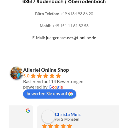
63517 Rodenbach / Oberrodenbach
Büro Telefon:
+49 6184 93 86 20
Mobil:
+49 151 11 61 82 58
E-Mail:
juergenhaeuser@t-online.de
Allerlei Online Shop
5.0
Basierend auf 14 Bewertungen
powered by
G
o
o
g
l
e
bewerten Sie uns auf
Christa Meis
vor 2 Monaten