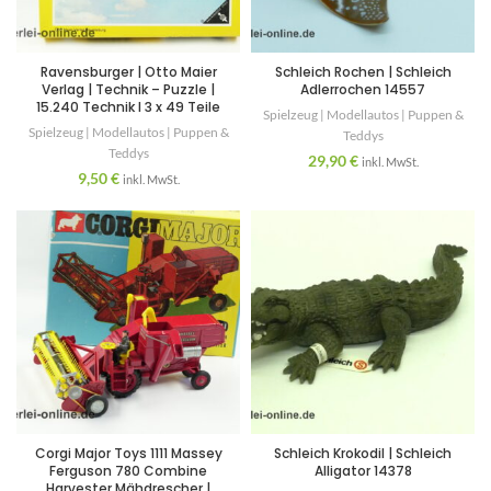
Ravensburger | Otto Maier
Schleich Rochen | Schleich
Verlag | Technik – Puzzle |
Adlerrochen 14557
15.240 Technik I 3 x 49 Teile
Spielzeug | Modellautos | Puppen &
Spielzeug | Modellautos | Puppen &
Teddys
Teddys
29,90
€
inkl. MwSt.
9,50
€
inkl. MwSt.
Corgi Major Toys 1111 Massey
Schleich Krokodil | Schleich
Ferguson 780 Combine
Alligator 14378
Harvester Mähdrescher |