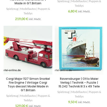
Spielzeug | Modellautos | Puppen &
Made in GT.Britain
Teddys
Spielzeug | Modellautos | Puppen &
6,80
€
inkl. MwSt.
Teddys
219,00
€
inkl. MwSt.
Corgi Major 1127 Simon Snorkel
Ravensburger | Otto Maier
Fire Engine | Vintage Corgi
Verlag | Technik – Puzzle |
Toys diecast Model Made in
15.242 Technik III 3 x 49 Teile
GT.Britain
Spielzeug | Modellautos | Puppen &
Spielzeug | Modellautos | Puppen &
Teddys
Teddys
9,50
€
inkl. MwSt.
129,00
€
inkl. MwSt.