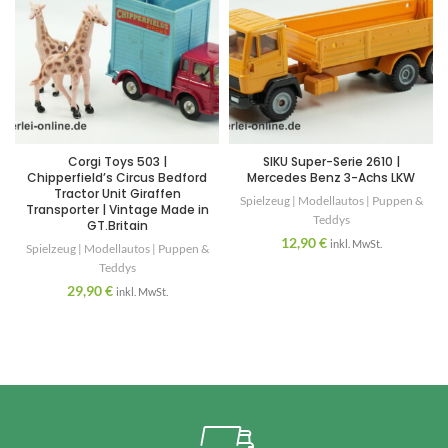
Corgi Toys 503 |
SIKU Super-Serie 2610 |
Chipperfield’s Circus Bedford
Mercedes Benz 3-Achs LKW
Tractor Unit Giraffen
Spielzeug | Modellautos | Puppen &
Transporter | Vintage Made in
Teddys
GT.Britain
12,90
€
inkl. MwSt.
Spielzeug | Modellautos | Puppen &
Teddys
29,90
€
inkl. MwSt.