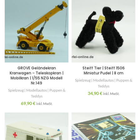
GROVE Geländekran
Steiff Tier | Steiff 1506
Kranwagen – Teleskopkran |
Miniatur Pudel | 8 cm
Mobilkran | 1/55 NZG Modell
Spielzeug | Modellautos | Puppen &
Nr.149
Teddys
Spielzeug | Modellautos | Puppen &
34,90
€
inkl. MwSt.
Teddys
69,90
€
inkl. MwSt.