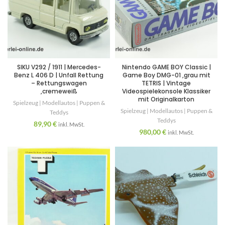
SIKU V292 / 1911 | Mercedes-
Nintendo GAME BOY Classic |
Benz L 406 D | Unfall Rettung
Game Boy DMG-01 ,grau mit
– Rettungswagen
TETRIS | Vintage
,cremeweiß
Videospielekonsole Klassiker
mit Originalkarton
Spielzeug | Modellautos | Puppen &
Spielzeug | Modellautos | Puppen &
Teddys
Teddys
89,90
€
inkl. MwSt.
980,00
€
inkl. MwSt.