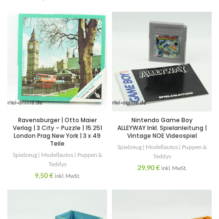
Ravensburger | Otto Maier
Nintendo Game Boy
Verlag | 3 City – Puzzle | 15.251
ALLEYWAY Inkl. Spielanleitung |
London Prag New York | 3 x 49
Vintage NOE Videospiel
Teile
Spielzeug | Modellautos | Puppen &
Spielzeug | Modellautos | Puppen &
Teddys
Teddys
29,90
€
inkl. MwSt.
9,50
€
inkl. MwSt.