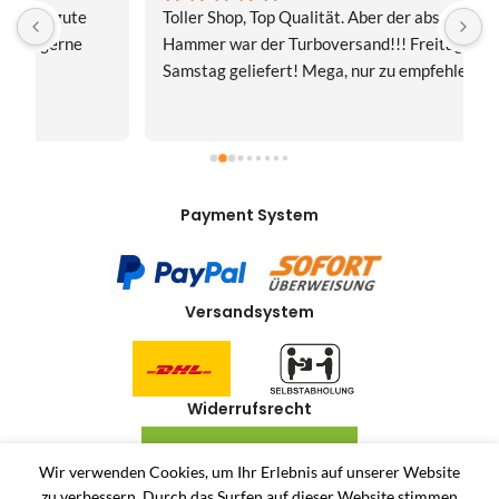
Toller Shop, Top Qualität. Aber der absolute 
E
Hammer war der Turboversand!!! Freitag bestellt, 
f
Samstag geliefert! Mega, nur zu empfehlen👍
v
Payment System
Versandsystem
Widerrufsrecht
VERTRAG WIDERRUFEN
Wir verwenden Cookies, um Ihr Erlebnis auf unserer Website
zu verbessern.
Durch das Surfen auf dieser Website stimmen