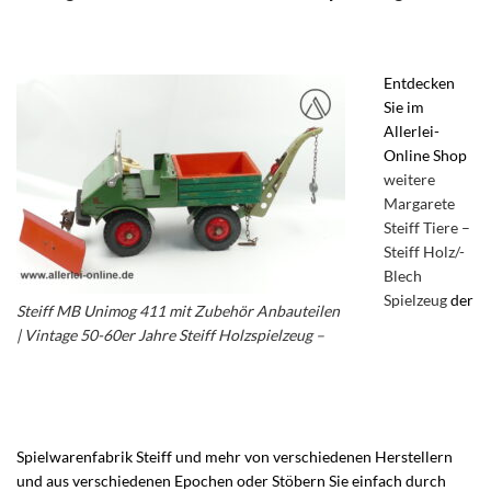
Entdecken
Sie im
Allerlei-
Online Shop
weitere
Margarete
Steiff Tiere –
Steiff Holz/-
Blech
Spielzeug
der
Steiff MB Unimog 411 mit Zubehör Anbauteilen
| Vintage 50-60er Jahre Steiff Holzspielzeug –
Alter Steiff Unimog U411 – Steiff Mercedes Benz
Unimog
Spielwarenfabrik Steiff und mehr von verschiedenen Herstellern
und aus verschiedenen Epochen oder Stöbern Sie einfach durch