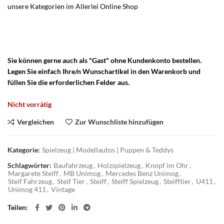
unsere Kategorien im Allerlei Online Shop
– Vintage Steiff
Holzspielzeug – Steiff Blechspielzeug – Altes Steiftier – Steiff
Traktor Anhänger – Steiff Unimog Anhänger – Steiff Traktor
Unimog Anhänger –
Sie können gerne auch als "Gast" ohne Kundenkonto bestellen.
Legen Sie einfach Ihre/n Wunschartikel in den Warenkorb und
füllen Sie die erforderlichen Felder aus.
Nicht vorrätig
Vergleichen
Zur Wunschliste hinzufügen
Kategorie:
Spielzeug | Modellautos | Puppen & Teddys
Schlagwörter:
Baufahrzeug
,
Holzspielzeug
,
Knopf im Ohr
,
Margarete Steiff
,
MB Unimog
,
Mercedes Benz Unimog
,
Steif Fahrzeug
,
Steif Tier
,
Steiff
,
Steiff Spielzeug
,
Steifftier
,
U411
,
Unimog 411
,
Vintage
Teilen