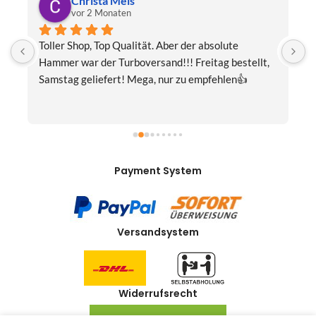
Christa Meis
vor 2 Monaten
Toller Shop, Top Qualität. Aber der absolute 
E
Hammer war der Turboversand!!! Freitag bestellt, 
f
Samstag geliefert! Mega, nur zu empfehlen👍
v
Payment System
Versandsystem
Widerrufsrecht