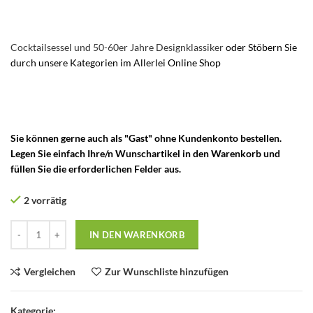
Stressless Relaxsessel – Stressless Ledersessel
Cocktailsessel und 50-60er Jahre Designklassiker
oder Stöbern Sie
durch unsere Kategorien im Allerlei Online Shop
– Stressless
Consul Sessel – Strässle Relaxsessel – Strässle King Lounge Sessel
von André Vandenbeuck – Arne Norrell Lounge Pedestal Drehstuhl
– Vintage Strässle Sessel – Strassle Sessel Ruhesessel
Sie können gerne auch als "Gast" ohne Kundenkonto bestellen.
Legen Sie einfach Ihre/n Wunschartikel in den Warenkorb und
füllen Sie die erforderlichen Felder aus.
2 vorrätig
IN DEN WARENKORB
Vergleichen
Zur Wunschliste hinzufügen
Kategorie: