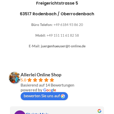
Freigerichtstrasse 5
63517 Rodenbach / Oberrodenbach
Büro Telefon:
+49 6184 93 86 20
Mobil:
+49 151 11 61 82 58
E-Mail:
juergenhaeuser@t-online.de
Allerlei Online Shop
5.0
Basierend auf 14 Bewertungen
powered by
G
o
o
g
l
e
bewerten Sie uns auf