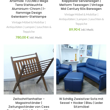
Artemide TOLOMEO Mega
Klappbarer Servierwagen |
Terra Stehleuchte
Melform Teewagen | Vintage
Aluminium-Chrom | 1-
Mid Century 60s Barwagen
flammige Design
Vintage Möbel & Mobiliar |
Gelenkarm-Stehlampe
Antiquitäten | Lampen | Leuchten &
Vintage Möbel & Mobiliar |
Teppiche
Antiquitäten | Lampen | Leuchten &
89,90
€
inkl. MwSt.
Teppiche
780,00
€
inkl. MwSt.
Zeitschriftenhalter –
W.Schillig Zweisitzer Sofa mit
Magazinständer |
Sessel + Hocker | Blau | Leder
Zeitungsständer von Cees
Sitzmöbel