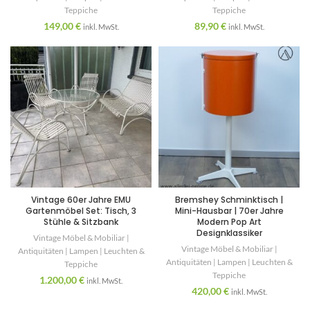
Teppiche
Teppiche
149,00
€
89,90
€
inkl. MwSt.
inkl. MwSt.
Vintage 60er Jahre EMU
Bremshey Schminktisch |
Gartenmöbel Set: Tisch, 3
Mini-Hausbar | 70er Jahre
Stühle & Sitzbank
Modern Pop Art
Designklassiker
Vintage Möbel & Mobiliar |
Vintage Möbel & Mobiliar |
Antiquitäten | Lampen | Leuchten &
Antiquitäten | Lampen | Leuchten &
Teppiche
Teppiche
1.200,00
€
inkl. MwSt.
420,00
€
inkl. MwSt.