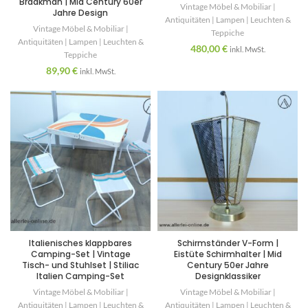
Braakman | Mid Century 60er
Vintage Möbel & Mobiliar |
Jahre Design
Antiquitäten | Lampen | Leuchten &
Vintage Möbel & Mobiliar |
Teppiche
Antiquitäten | Lampen | Leuchten &
480,00
€
inkl. MwSt.
Teppiche
89,90
€
inkl. MwSt.
Italienisches klappbares
Schirmständer V-Form |
Camping-Set | Vintage
Eistüte Schirmhalter | Mid
Tisch- und Stuhlset | Stiliac
Century 50er Jahre
Italien Camping-Set
Designklassiker
Vintage Möbel & Mobiliar |
Vintage Möbel & Mobiliar |
Antiquitäten | Lampen | Leuchten &
Antiquitäten | Lampen | Leuchten &