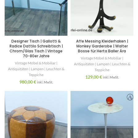
Designer Tisch | Gallotti &
Affe Messing Kleiderhaken |
Radice Dattilo Schreibtisch |
Monkey Garderobe | Walter
Chrom/Glas Tisch | Vintage
Bosse für Herta Baller Ära
70-80er Jahre
Vintage Möbel & Mobiliar |
Vintage Möbel & Mobiliar |
Antiquitäten | Lampen | Leuchten &
Antiquitäten | Lampen | Leuchten &
Teppiche
Teppiche
129,00
€
inkl. MwSt.
980,00
€
inkl. MwSt.