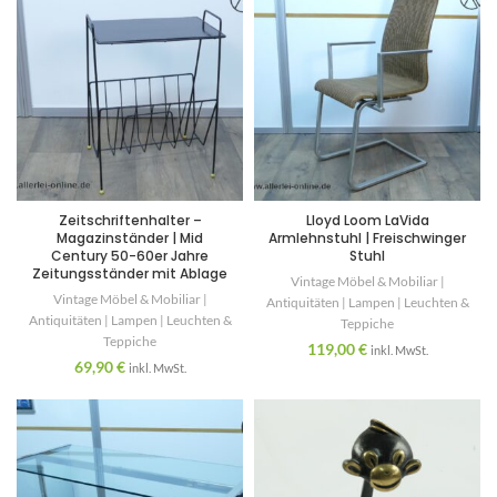
Zeitschriftenhalter –
Lloyd Loom LaVida
Magazinständer | Mid
Armlehnstuhl | Freischwinger
Century 50-60er Jahre
Stuhl
Zeitungsständer mit Ablage
Vintage Möbel & Mobiliar |
Vintage Möbel & Mobiliar |
Antiquitäten | Lampen | Leuchten &
Antiquitäten | Lampen | Leuchten &
Teppiche
Teppiche
119,00
€
inkl. MwSt.
69,90
€
inkl. MwSt.