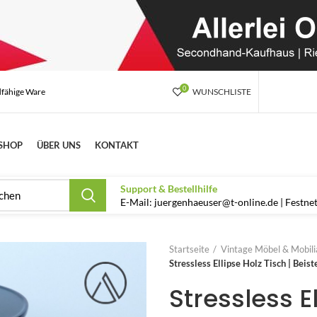
0
dfähige Ware
WUNSCHLISTE
SHOP
ÜBER UNS
KONTAKT
Support & Bestellhilfe
E-Mail: juergenhaeuser@t-online.de | Festn
Startseite
Vintage Möbel & Mobilia
Stressless Ellipse Holz Tisch | Beist
Stressless El