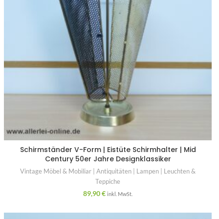
Schirmständer V-Form | Eistüte Schirmhalter | Mid
Century 50er Jahre Designklassiker
Vintage Möbel & Mobiliar | Antiquitäten | Lampen | Leuchten &
Teppiche
89,90
€
inkl. MwSt.