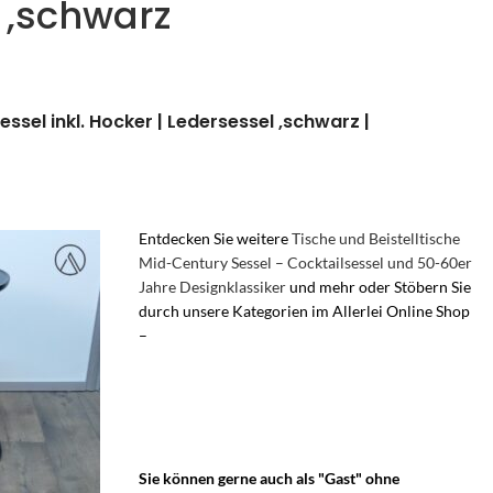
h ,schwarz
ssel inkl. Hocker | Ledersessel ,schwarz |
Entdecken Sie weitere
Tische und Beistelltische
Mid-Century Sessel – Cocktailsessel und 50-60er
Jahre Designklassiker
und mehr oder Stöbern Sie
durch unsere Kategorien im Allerlei Online Shop
–
Stressless Consul Sessel – Strässle Relaxsessel –
Strässle King Lounge Sessel von André
Vandenbeuck – Arne Norrell Lounge Pedestal
Drehstuhl – Vintage Strässle Sessel – Strassle
Sessel Ruhesessel
Sie können gerne auch als "Gast" ohne