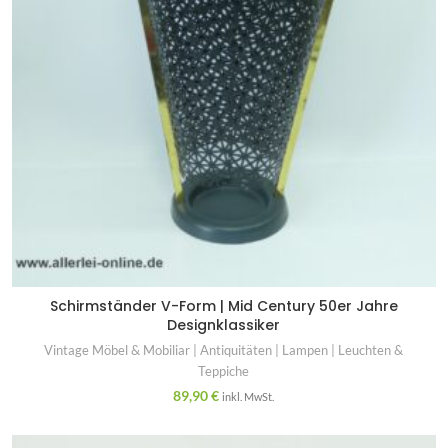
Schirmständer V-Form | Mid Century 50er Jahre
Designklassiker
Vintage Möbel & Mobiliar | Antiquitäten | Lampen | Leuchten &
Teppiche
89,90
€
inkl. MwSt.