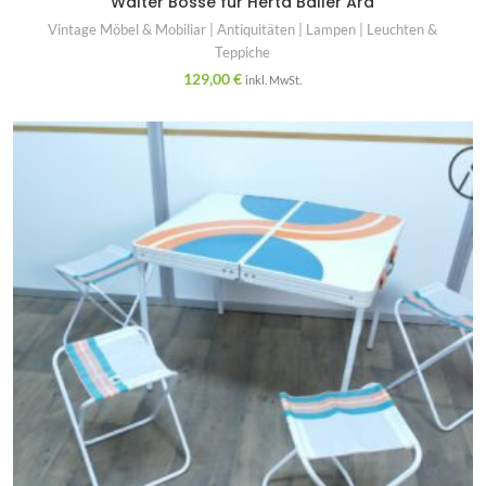
Walter Bosse für Herta Baller Ära
Vintage Möbel & Mobiliar | Antiquitäten | Lampen | Leuchten &
Teppiche
129,00
€
inkl. MwSt.