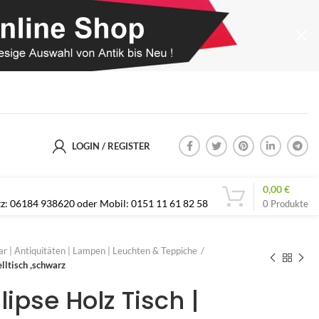
LOGIN / REGISTER
0,00
€
etz: 06184 938620 oder Mobil: 0151 11 61 82 58
0
Produkte
r | Antiquitäten | Lampen | Leuchten & Teppiche
elltisch ,schwarz
lipse Holz Tisch |