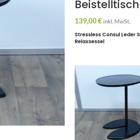
Beistelltisc
139,00
€
inkl. MwSt.
Stressless Consul Leder Se
Relaxsessel