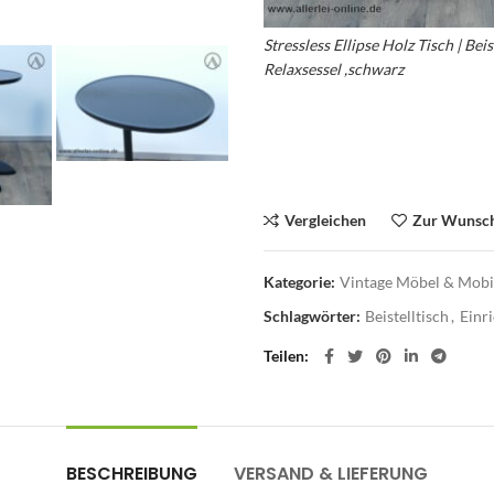
Stressless Ellipse Holz Tisch | Bei
Relaxsessel ,schwarz
– Stressless 
Tisch – Stressless Ellipse Holztisc
Beistelltisch – Stressless Holz Tis
Vergleichen
Zur Wunsch
Kategorie:
Vintage Möbel & Mobil
Schlagwörter:
Beistelltisch
,
Einr
Teilen
BESCHREIBUNG
VERSAND & LIEFERUNG