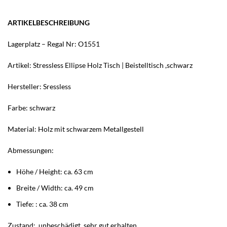
ARTIKELBESCHREIBUNG
Lagerplatz – Regal Nr: O1551
Artikel: Stressless Ellipse Holz Tisch | Beistelltisch ,schwarz
Hersteller: Sressless
Farbe: schwarz
Material: Holz mit schwarzem Metallgestell
Abmessungen:
Höhe / Height: ca. 63 cm
Breite / Width: ca. 49 cm
Tiefe: : ca. 38 cm
Zustand: unbeschädigt, sehr gut erhalten