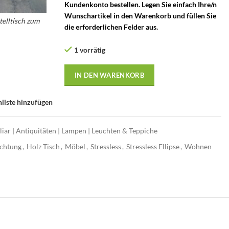
Kundenkonto bestellen. Legen Sie einfach Ihre/n
Wunschartikel in den Warenkorb und füllen Sie
stelltisch zum
die erforderlichen Felder aus.
Relaxsessel
h – Stressless
1 vorrätig
ch
IN DEN WARENKORB
liste hinzufügen
iar | Antiquitäten | Lampen | Leuchten & Teppiche
ichtung
,
Holz Tisch
,
Möbel
,
Stressless
,
Stressless Ellipse
,
Wohnen