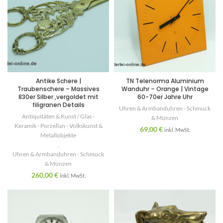
Antike Schere |
TN Telenorma Aluminium
Traubenschere – Massives
Wanduhr – Orange | Vintage
830er Silber ,vergoldet mit
60-70er Jahre Uhr
filigranen Details
Uhren & Armbanduhren - Schmuck
Antiquitäten & Kunst / Glas -
& Münzen
Keramik - Porzellan - Volkskunst &
69,00
€
inkl. MwSt.
Metallobjekte
,
Uhren & Armbanduhren - Schmuck
& Münzen
260,00
€
inkl. MwSt.