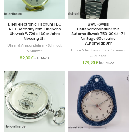
Diehl electronic Tischuhr | LIC
BWC-Swiss
ATO Germany mit Junghans
Herrenarmbanduhr mit
Uhrwerk W726a | 60er Jahre
Automatikwerk 753-3044-7 |
Messing Uhr
Vintage 60er Jahre
Automatik Uhr
Uhren & Armbanduhren - Schmuck
Uhren & Armbanduhren - Schmuck
& Münzen
& Münzen
89,00
€
inkl. MwSt.
179,90
€
inkl. MwSt.