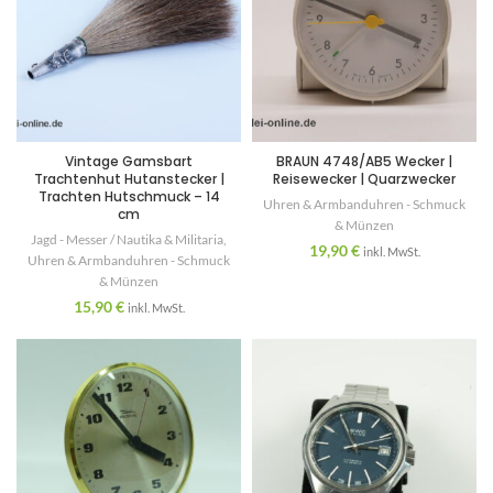
Vintage Gamsbart
BRAUN 4748/AB5 Wecker |
Trachtenhut Hutanstecker |
Reisewecker | Quarzwecker
Trachten Hutschmuck – 14
Uhren & Armbanduhren - Schmuck
cm
& Münzen
Jagd - Messer / Nautika & Militaria
,
19,90
€
inkl. MwSt.
Uhren & Armbanduhren - Schmuck
& Münzen
15,90
€
inkl. MwSt.