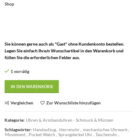
Shop
– Vintage Herren Unisex Handaufzug Uhren mit
mechanisches Uhrwerk – Uhrwerk mechanisch – movement Watch
– Mechanische Taschenuhr – Sprungdeckel Uhr – Taschenuhr mit
Mechanischem Uhrwerk – Taschenuhr mit Handaufzug Uhrwerk –
Sprungdeckel Taschenuhr
Sie können gerne auch als "Gast" ohne Kundenkonto bestellen.
Legen Sie einfach Ihre/n Wunschartikel in den Warenkorb und
füllen Sie die erforderlichen Felder aus.
1 vorrätig
IN DEN WARENKORB
Vergleichen
Zur Wunschliste hinzufügen
Kategorie:
Uhren & Armbanduhren - Schmuck & Münzen
Schlagwörter:
Handaufzug
,
Herrenuhr
,
mechanisches Uhrwerk
,
Movement
,
Pocket Watch
,
Sprungdeckel Uhr
,
Taschenuhr
,