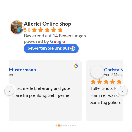
Allerlei Online Shop
5.0
Basierend auf 14 Bewertungen
powered by
G
o
o
g
l
e
bewerten Sie uns auf
Christa Meis
vor 2 Monaten
Toller Shop, Top Qualität. Aber der absolute 
E
Hammer war der Turboversand!!! Freitag bestellt, 
f
Samstag geliefert! Mega, nur zu empfehlen👍
v