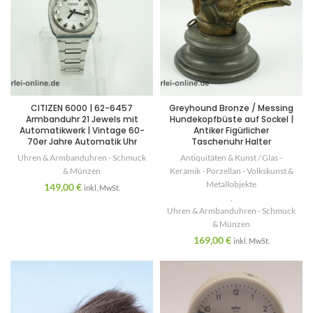
CITIZEN 6000 | 62-6457
Greyhound Bronze / Messing
Armbanduhr 21 Jewels mit
Hundekopfbüste auf Sockel |
Automatikwerk | Vintage 60-
Antiker Figürlicher
70er Jahre Automatik Uhr
Taschenuhr Halter
Uhren & Armbanduhren - Schmuck
Antiquitäten & Kunst / Glas -
& Münzen
Keramik - Porzellan - Volkskunst &
Metallobjekte
149,00
€
inkl. MwSt.
,
Uhren & Armbanduhren - Schmuck
& Münzen
169,00
€
inkl. MwSt.