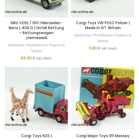
SIKU V292 / 1911 | Mercedes-
Corgi Toys VW POLO Polizei |
Benz L 406 D | Unfall Rettung
Made in GT. Britain
– Rettungswagen
Spielzeug | Modellautos | Puppen &
,cremeweiß
Teddys
Spielzeug | Modellautos | Puppen &
9,80
€
inkl. MwSt.
Teddys
89,90
€
inkl. MwSt.
Corgi Toys 503 |
Corgi Major Toys 1111 Massey