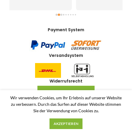
Payment System
Versandsystem
Widerrufsrecht
VERTRAG WIDERRUFEN
Wir verwenden Cookies, um Ihr Erlebnis auf unserer Website
zu verbessern.
Durch das Surfen auf dieser Website stimmen
Allerlei-Online
2024
Dienstleistungen Häuser
. Antiquitäten und Second Hand
Sie der Verwendung von Cookies zu.
Produkte Online Shop.
Unsere AGB
Privatsphäre und Datenschutz
Widerrufsrecht
AKZEPTIEREN
Impressum
Über uns