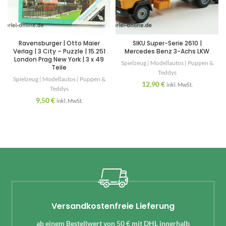
Ravensburger | Otto Maier
SIKU Super-Serie 2610 |
Verlag | 3 City – Puzzle | 15.251
Mercedes Benz 3-Achs LKW
London Prag New York | 3 x 49
Spielzeug | Modellautos | Puppen &
Teile
Teddys
Spielzeug | Modellautos | Puppen &
12,90
€
inkl. MwSt.
Teddys
9,50
€
inkl. MwSt.
Versandkostenfreie Lieferung
ab einem Bestellwert von 50 € mit DHL innerhalb