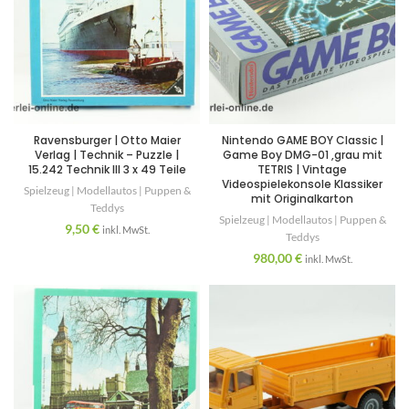
Ravensburger | Otto Maier
Nintendo GAME BOY Classic |
Verlag | Technik – Puzzle |
Game Boy DMG-01 ,grau mit
15.242 Technik III 3 x 49 Teile
TETRIS | Vintage
Videospielekonsole Klassiker
Spielzeug | Modellautos | Puppen &
mit Originalkarton
Teddys
Spielzeug | Modellautos | Puppen &
9,50
€
inkl. MwSt.
Teddys
980,00
€
inkl. MwSt.