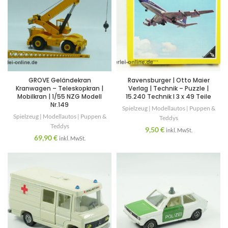
GROVE Geländekran
Ravensburger | Otto Maier
Kranwagen – Teleskopkran |
Verlag | Technik – Puzzle |
Mobilkran | 1/55 NZG Modell
15.240 Technik I 3 x 49 Teile
Nr.149
Spielzeug | Modellautos | Puppen &
Spielzeug | Modellautos | Puppen &
Teddys
Teddys
9,50
€
inkl. MwSt.
69,90
€
inkl. MwSt.