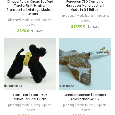
Chipperfield’s Circus Bedford
Ferguson 780 Combine
Tractor Unit Giraffen
Harvester Mähdrescher |
Transporter | Vintage Made in
Made in GT.Britain
GT.Britain
Spielzeug | Modellautos | Puppen &
Spielzeug | Modellautos | Puppen &
Teddys
Teddys
219,00
€
inkl. MwSt.
29,90
€
inkl. MwSt.
Steiff Tier | Steiff 1506
Schleich Rochen | Schleich
Miniatur Pudel | 8 cm
Adlerrochen 14557
Spielzeug | Modellautos | Puppen &
Spielzeug | Modellautos | Puppen &
Teddys
Teddys