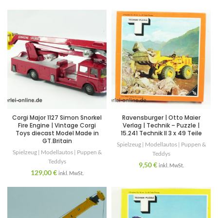
Corgi Major 1127 Simon Snorkel
Ravensburger | Otto Maier
Fire Engine | Vintage Corgi
Verlag | Technik – Puzzle |
Toys diecast Model Made in
15.241 Technik II 3 x 49 Teile
GT.Britain
Spielzeug | Modellautos | Puppen &
Spielzeug | Modellautos | Puppen &
Teddys
Teddys
9,50
€
inkl. MwSt.
129,00
€
inkl. MwSt.