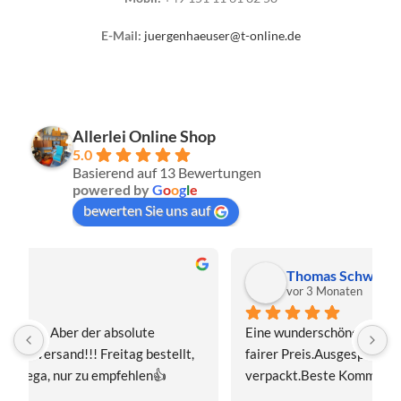
E-Mail:
juergenhaeuser@t-online.de
Allerlei Online Shop
5.0
Basierend auf 13 Bewertungen
powered by
G
o
o
g
l
e
bewerten Sie uns auf
Thomas Schwaiger
vor 3 Monaten
Eine wunderschöne Hummel-Madonnenfigur.Sehr 
s
fairer Preis.Ausgesprochen sorgfältig 
J
verpackt.Beste Kommunikation.Gerne mal wieder!
z