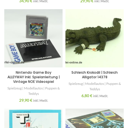
34,90
€
29,90
€
inkl. MwSt.
inkl. MwSt.
Nintendo Game Boy
Schleich Krokodil | Schleich
ALLEYWAY Inkl. Spielanleitung |
Alligator 14378
Vintage NOE Videospiel
Spielzeug | Modellautos | Puppen &
Spielzeug | Modellautos | Puppen &
Teddys
Teddys
6,80
€
inkl. MwSt.
29,90
€
inkl. MwSt.