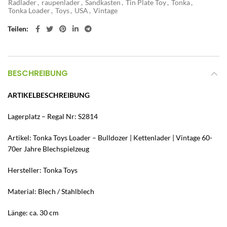
Radlader
,
raupenlader
,
Sandkasten
,
Tin Plate Toy
,
Tonka
,
Tonka Loader
,
Toys
,
USA
,
Vintage
Teilen
BESCHREIBUNG
ARTIKELBESCHREIBUNG
Lagerplatz – Regal Nr: S2814
Artikel: Tonka Toys Loader – Bulldozer | Kettenlader | Vintage 60-
70er Jahre Blechspielzeug
Hersteller: Tonka Toys
Material: Blech / Stahlblech
Länge: ca. 30 cm