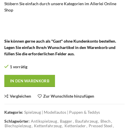
Stöbern Sie einfach durch unsere Kategorien im Allerlei Online
Shop
– Vintage Tonka Toys – Tonka Blechspielzeug – Tonka Toys
Spielzeug – Altes Tonka Kinderspielzeug – Tonka Blechauto – Tonka
Blech LKW – Tonka Trucks – Tonka Bagger – Tonka Baufahrzeug –
Tonka Raupe – Wheel Loader
Sie können gerne auch als "Gast" ohne Kundenkonto bestellen.
Legen Sie einfach Ihre/n Wunschartikel in den Warenkorb und
füllen Sie die erforderlichen Felder aus.
1 vorrätig
IN DEN WARENKORB
Vergleichen
Zur Wunschliste hinzufügen
Kategorie:
Spielzeug | Modellautos | Puppen & Teddys
Schlagwörter:
Antikspielzeug
,
Bagger
,
Baufahrzeug
,
Blech
,
Blechspielzeug
,
Kettenfahrzeug
,
Kettenlader
,
Pressed Steel
,