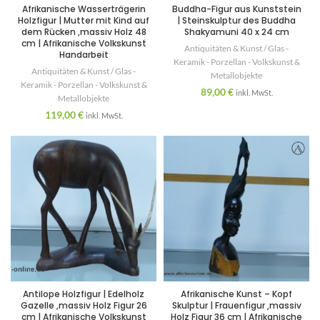
Afrikanische Wasserträgerin
Buddha-Figur aus Kunststein
Holzfigur | Mutter mit Kind auf
| Steinskulptur des Buddha
dem Rücken ,massiv Holz 48
Shakyamuni 40 x 24 cm
cm | Afrikanische Volkskunst
Antiquitäten & Kunst / Glas -
Handarbeit
Keramik - Porzellan - Volkskunst &
Antiquitäten & Kunst / Glas -
Metallobjekte
Keramik - Porzellan - Volkskunst &
89,00
€
inkl. MwSt.
Metallobjekte
119,00
€
inkl. MwSt.
Antilope Holzfigur | Edelholz
Afrikanische Kunst – Kopf
Gazelle ,massiv Holz Figur 26
Skulptur | Frauenfigur ,massiv
cm | Afrikanische Volkskunst
Holz Figur 36 cm | Afrikanische