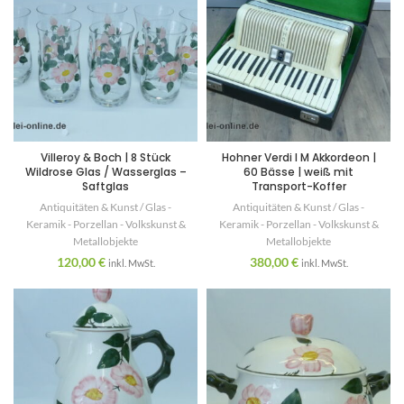
Villeroy & Boch | 8 Stück
Hohner Verdi I M Akkordeon |
Wildrose Glas / Wasserglas –
60 Bässe | weiß mit
Saftglas
Transport-Koffer
Antiquitäten & Kunst / Glas -
Antiquitäten & Kunst / Glas -
Keramik - Porzellan - Volkskunst &
Keramik - Porzellan - Volkskunst &
Metallobjekte
Metallobjekte
120,00
€
380,00
€
inkl. MwSt.
inkl. MwSt.