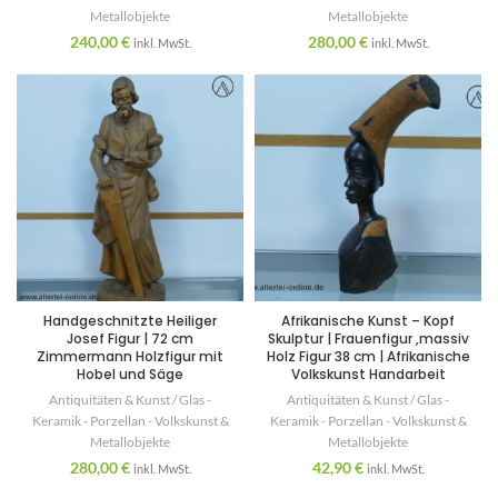
Metallobjekte
Metallobjekte
240,00
€
280,00
€
inkl. MwSt.
inkl. MwSt.
Handgeschnitzte Heiliger
Afrikanische Kunst – Kopf
Josef Figur | 72 cm
Skulptur | Frauenfigur ,massiv
Zimmermann Holzfigur mit
Holz Figur 38 cm | Afrikanische
Hobel und Säge
Volkskunst Handarbeit
Antiquitäten & Kunst / Glas -
Antiquitäten & Kunst / Glas -
Keramik - Porzellan - Volkskunst &
Keramik - Porzellan - Volkskunst &
Metallobjekte
Metallobjekte
280,00
€
42,90
€
inkl. MwSt.
inkl. MwSt.