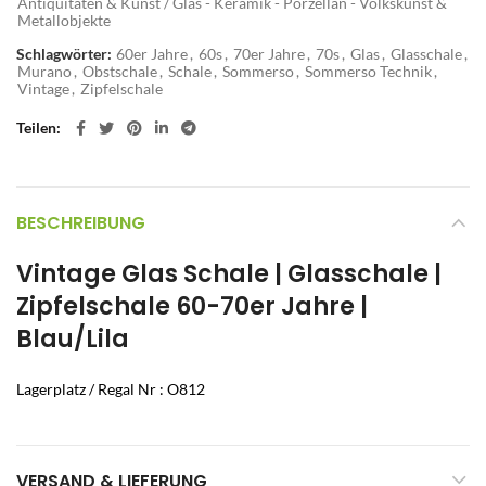
Antiquitäten & Kunst / Glas - Keramik - Porzellan - Volkskunst &
Metallobjekte
Schlagwörter:
60er Jahre
,
60s
,
70er Jahre
,
70s
,
Glas
,
Glasschale
,
Murano
,
Obstschale
,
Schale
,
Sommerso
,
Sommerso Technik
,
Vintage
,
Zipfelschale
Teilen
BESCHREIBUNG
Vintage Glas Schale | Glasschale |
Zipfelschale 60-70er Jahre |
Blau/Lila
Lagerplatz / Regal Nr : O812
VERSAND & LIEFERUNG