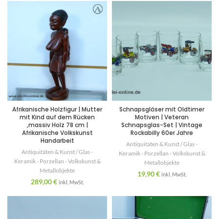
Afrikanische Holzfigur | Mutter
Schnapsgläser mit Oldtimer
mit Kind auf dem Rücken
Motiven | Veteran
,massiv Holz 78 cm |
Schnapsglas-Set | Vintage
Afrikanische Volkskunst
Rockabilly 60er Jahre
Handarbeit
Antiquitäten & Kunst / Glas -
Antiquitäten & Kunst / Glas -
Keramik - Porzellan - Volkskunst &
Keramik - Porzellan - Volkskunst &
Metallobjekte
Metallobjekte
19,90
€
inkl. MwSt.
289,00
€
inkl. MwSt.