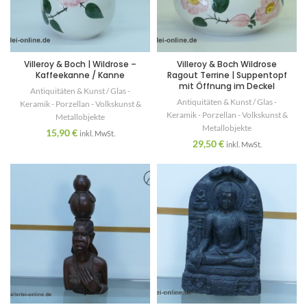
Villeroy & Boch | Wildrose –
Villeroy & Boch Wildrose
Kaffeekanne / Kanne
Ragout Terrine | Suppentopf
mit Öffnung im Deckel
Antiquitäten & Kunst / Glas -
Antiquitäten & Kunst / Glas -
Keramik - Porzellan - Volkskunst &
Keramik - Porzellan - Volkskunst &
Metallobjekte
Metallobjekte
15,90
€
inkl. MwSt.
29,50
€
inkl. MwSt.