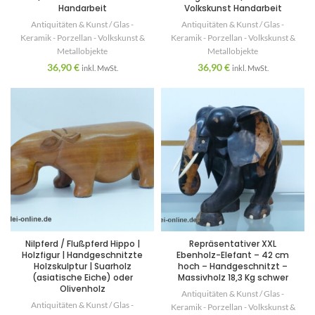
Handarbeit
Volkskunst Handarbeit
Antiquitäten & Kunst / Glas -
Antiquitäten & Kunst / Glas -
Keramik - Porzellan - Volkskunst &
Keramik - Porzellan - Volkskunst &
Metallobjekte
Metallobjekte
36,90
€
36,90
€
inkl. MwSt.
inkl. MwSt.
Nilpferd / Flußpferd Hippo |
Repräsentativer XXL
Holzfigur | Handgeschnitzte
Ebenholz-Elefant – 42 cm
Holzskulptur | Suarholz
hoch – Handgeschnitzt –
(asiatische Eiche) oder
Massivholz 18,3 Kg schwer
Olivenholz
Antiquitäten & Kunst / Glas -
Antiquitäten & Kunst / Glas -
Keramik - Porzellan - Volkskunst &