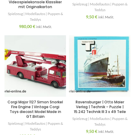
Videospielekonsole Klassiker
Spielzeug | Modellautos | Puppen &
mit Originalkarton
Teddys
Spielzeug | Modellautos | Puppen &
9,50
€
inkl. MwSt.
Teddys
980,00
€
inkl. MwSt.
Corgi Major 1127 Simon Snorkel
Ravensburger | Otto Maier
Fire Engine | Vintage Corgi
Verlag | Technik – Puzzle |
Toys diecast Model Made in
15.242 Technik III 3 x 49 Teile
GT.Britain
Spielzeug | Modellautos | Puppen &
Spielzeug | Modellautos | Puppen &
Teddys
Teddys
9,50
€
inkl. MwSt.