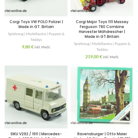
Corgi Toys VW POLO Polizei |
Corgi Major Toys 1111 Massey
Made in GT. Britain
Ferguson 780 Combine
Harvester Mähdrescher |
Spielzeug | Modellautos | Puppen &
Made in GT.Britain
Teddys
Spielzeug | Modellautos | Puppen &
9,80
€
inkl. MwSt.
Teddys
219,00
€
inkl. MwSt.
SIKU V292 / 1911 | Mercedes-
Ravensburger | Otto Maier