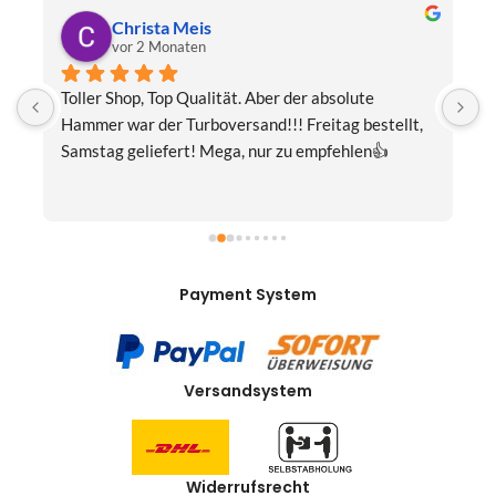
Christa Meis
vor 2 Monaten
Toller Shop, Top Qualität. Aber der absolute 
E
Hammer war der Turboversand!!! Freitag bestellt, 
f
Samstag geliefert! Mega, nur zu empfehlen👍
v
Payment System
Versandsystem
Widerrufsrecht