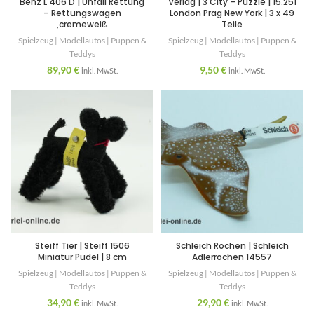
Benz L 406 D | Unfall Rettung
Verlag | 3 City – Puzzle | 15.251
– Rettungswagen
London Prag New York | 3 x 49
,cremeweiß
Teile
Spielzeug | Modellautos | Puppen &
Spielzeug | Modellautos | Puppen &
Teddys
Teddys
89,90
€
9,50
€
inkl. MwSt.
inkl. MwSt.
Steiff Tier | Steiff 1506
Schleich Rochen | Schleich
Miniatur Pudel | 8 cm
Adlerrochen 14557
Spielzeug | Modellautos | Puppen &
Spielzeug | Modellautos | Puppen &
Teddys
Teddys
34,90
€
29,90
€
inkl. MwSt.
inkl. MwSt.