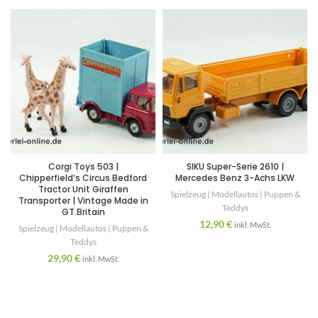
Corgi Toys 503 |
SIKU Super-Serie 2610 |
Chipperfield’s Circus Bedford
Mercedes Benz 3-Achs LKW
Tractor Unit Giraffen
Spielzeug | Modellautos | Puppen &
Transporter | Vintage Made in
Teddys
GT.Britain
12,90
€
inkl. MwSt.
Spielzeug | Modellautos | Puppen &
Teddys
29,90
€
inkl. MwSt.