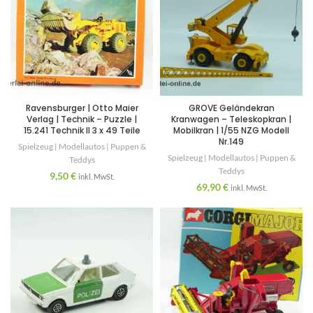
Ravensburger | Otto Maier
GROVE Geländekran
Verlag | Technik – Puzzle |
Kranwagen – Teleskopkran |
15.241 Technik II 3 x 49 Teile
Mobilkran | 1/55 NZG Modell
Nr.149
Spielzeug | Modellautos | Puppen &
Spielzeug | Modellautos | Puppen &
Teddys
Teddys
9,50
€
inkl. MwSt.
69,90
€
inkl. MwSt.