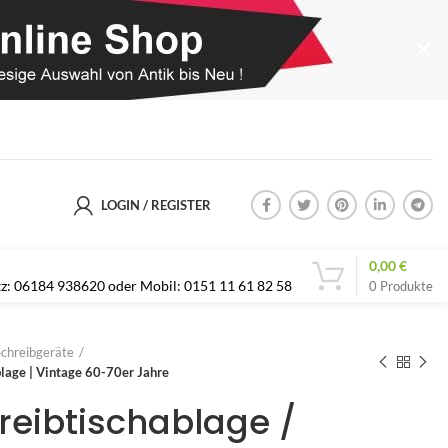
LOGIN / REGISTER
0,00
€
etz: 06184 938620 oder Mobil: 0151 11 61 82 58
0
Produkte
Schreibgeräte
blage | Vintage 60-70er Jahre
reibtischablage /