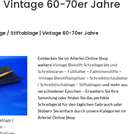
 | Vintage 60-70er Jahre
ge / Stiftablage | Vintage 60-70er Jahre
Entdecken Sie im Allerlei-Online Shop
weitere
Vintage Bleistift Schreibgeräte und
Schreibwaren
–
Füllhalter
–
Fallminenstifte
–
Vintage Bleistiftanspitzer
–
Schreibtischzubehör
/ Schreibtischablage – Stiftablagen
und mehr aus
verschiedener Epochen – Erweitern Sie Ihre
Sammlung oder finden Sie das perfekte
Schreibgerät für den täglichen Gebrauch oder
Stöbern Sie einfach durch unsere Kategorien im
Allerlei Online Shop
– Vintage Schreibtisch Büro
ablage |
Zubehör
e –
ftablage