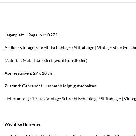
Lagerplatz – Regal Nr: O272
Artikel: Vintage Schreibtischablage / Stiftablage | Vintage 60-70er Ja
Material: Metall ,beledert (wohl Kunstleder)
Abmessungen: 27 x 10 cm
Zustand: Gebraucht – unbeschädigt, gut erhalten
Lieferumfang: 1 Stück Vintage Schreibtischablage / Stiftablage | Vint
Wichtige Hinweise: