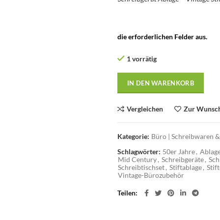
die erforderlichen Felder aus.
1 vorrätig
IN DEN WARENKORB
Vergleichen
Zur Wunsch
Kategorie:
Büro | Schreibwaren &
Schlagwörter:
50er Jahre
,
Ablag
Mid Century
,
Schreibgeräte
,
Sch
Schreibtischset
,
Stiftablage
,
Stif
Vintage-Bürozubehör
Teilen