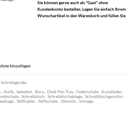
Sie können gerne auch als "Gast" ohne
Kundenkonto bestellen. Legen Sie einfach Ihre/n
Wunschartikel in den Warenkorb und füllen Sie
liste hinzufügen
 Schreibgeräte
e
,
Antik
,
beledert
,
Büro
,
Desk Pen Tray
,
Federschale
,
Kunstleder
,
reibschale
,
Schreibtisch
,
Schreibtischablage
,
Schreibtischgarnitur
,
teablage
,
Stifthalter
,
Stiftschale
,
Utensilo
,
Vintage
,