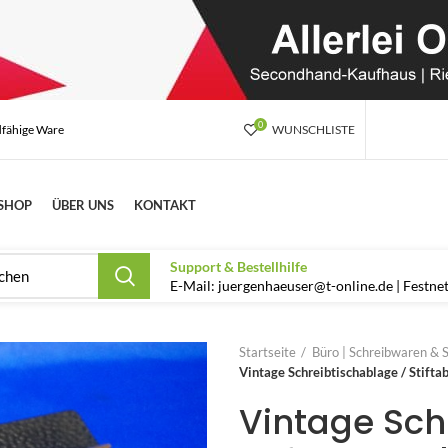
0
dfähige Ware
WUNSCHLISTE
SHOP
ÜBER UNS
KONTAKT
Support & Bestellhilfe
E-Mail: juergenhaeuser@t-online.de | Festn
Startseite
Büro | Schreibwaren & 
Vintage Schreibtischablage / Stifta
Vintage Sch