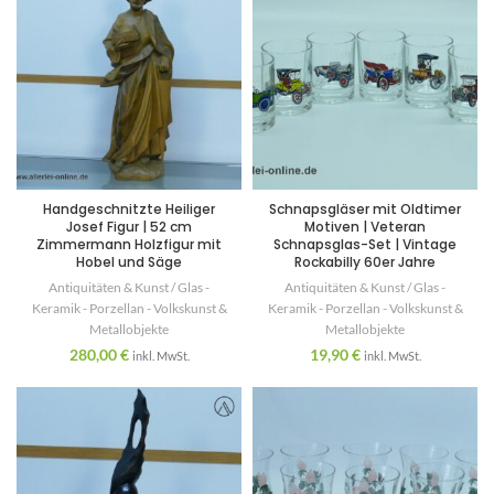
Handgeschnitzte Heiliger
Schnapsgläser mit Oldtimer
Josef Figur | 52 cm
Motiven | Veteran
Zimmermann Holzfigur mit
Schnapsglas-Set | Vintage
Hobel und Säge
Rockabilly 60er Jahre
Antiquitäten & Kunst / Glas -
Antiquitäten & Kunst / Glas -
Keramik - Porzellan - Volkskunst &
Keramik - Porzellan - Volkskunst &
Metallobjekte
Metallobjekte
280,00
€
19,90
€
inkl. MwSt.
inkl. MwSt.