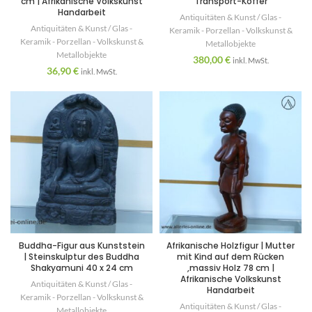
cm | Afrikanische Volkskunst
Transport-Koffer
Handarbeit
Antiquitäten & Kunst / Glas -
Antiquitäten & Kunst / Glas -
Keramik - Porzellan - Volkskunst &
Keramik - Porzellan - Volkskunst &
Metallobjekte
Metallobjekte
380,00
€
inkl. MwSt.
36,90
€
inkl. MwSt.
Buddha-Figur aus Kunststein
Afrikanische Holzfigur | Mutter
| Steinskulptur des Buddha
mit Kind auf dem Rücken
Shakyamuni 40 x 24 cm
,massiv Holz 78 cm |
Afrikanische Volkskunst
Antiquitäten & Kunst / Glas -
Handarbeit
Keramik - Porzellan - Volkskunst &
Antiquitäten & Kunst / Glas -
Metallobjekte