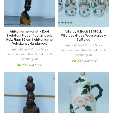
Afrikanische Kunst – Kopf
Villeroy & Boch | 8 Stück
Skulptur | Frauenfigur ,massiv
Wildrose Glas / Wasserglas –
Holz Figur 36 cm | Afrikanische
Saftglas
Volkskunst Handarbeit
Antiquitäten & Kunst / Glas -
Antiquitäten & Kunst / Glas -
Keramik - Porzellan - Volkskunst &
Keramik - Porzellan - Volkskunst &
Metallobjekte
Metallobjekte
120,00
€
inkl. MwSt.
36,90
€
inkl. MwSt.