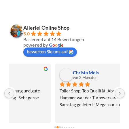
Allerlei Online Shop
5.0
Basierend auf 14 Bewertungen
powered by
G
o
o
g
l
e
bewerten Sie uns auf
Christa Meis
vor 2 Monaten
Toller Shop, Top Qualität. Aber der absolute 
E
Hammer war der Turboversand!!! Freitag bestellt, 
f
Samstag geliefert! Mega, nur zu empfehlen👍
v