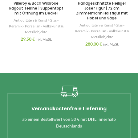
Villeroy & Boch Wildrose
Handgeschnitzte Heiliger
Ragout Terrine | Suppentopf
Josef Figur | 72 cm
mit Öffnung im Deckel
Zimmermann Holzfigur mit
Hobel und Säge
Antiquitäten & Kunst / Glas -
Antiquitäten & Kunst / Glas -
Keramik - Porzellan - Volkskunst &
Keramik - Porzellan - Volkskunst &
Metallobjekte
Metallobjekte
29,50
€
inkl. MwSt.
280,00
€
inkl. MwSt.
Versandkostenfreie Lieferung
ab einem Bestellwert von 50 € mit DHL innerhalb
Deutschlands