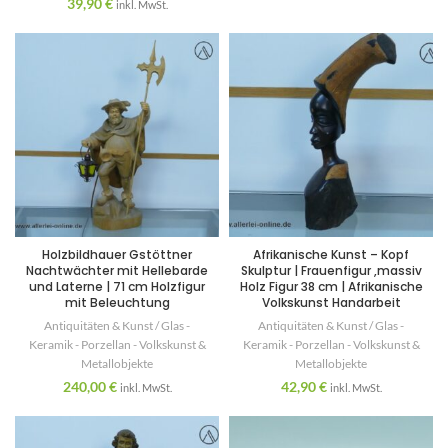
39,90
€
inkl. MwSt.
Holzbildhauer Gstöttner
Afrikanische Kunst – Kopf
Nachtwächter mit Hellebarde
Skulptur | Frauenfigur ,massiv
und Laterne | 71 cm Holzfigur
Holz Figur 38 cm | Afrikanische
mit Beleuchtung
Volkskunst Handarbeit
Antiquitäten & Kunst / Glas -
Antiquitäten & Kunst / Glas -
Keramik - Porzellan - Volkskunst &
Keramik - Porzellan - Volkskunst &
Metallobjekte
Metallobjekte
240,00
€
42,90
€
inkl. MwSt.
inkl. MwSt.