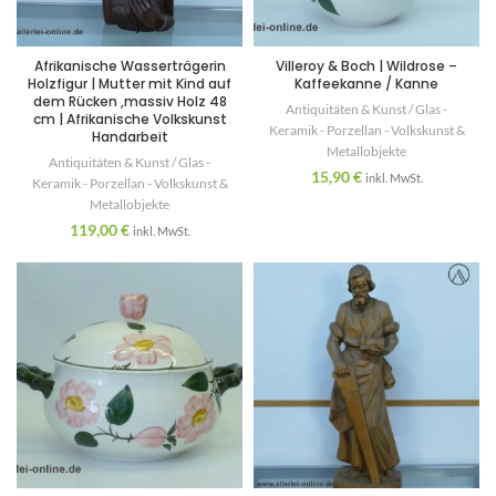
Afrikanische Wasserträgerin
Villeroy & Boch | Wildrose –
Holzfigur | Mutter mit Kind auf
Kaffeekanne / Kanne
dem Rücken ,massiv Holz 48
Antiquitäten & Kunst / Glas -
cm | Afrikanische Volkskunst
Keramik - Porzellan - Volkskunst &
Handarbeit
Metallobjekte
Antiquitäten & Kunst / Glas -
15,90
€
inkl. MwSt.
Keramik - Porzellan - Volkskunst &
Metallobjekte
119,00
€
inkl. MwSt.