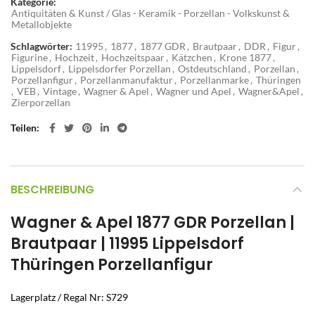
Kategorie:
Antiquitäten & Kunst / Glas - Keramik - Porzellan - Volkskunst &
Metallobjekte
Schlagwörter:
11995
,
1877
,
1877 GDR
,
Brautpaar
,
DDR
,
Figur
,
Figurine
,
Hochzeit
,
Hochzeitspaar
,
Kätzchen
,
Krone 1877
,
Lippelsdorf
,
Lippelsdorfer Porzellan
,
Ostdeutschland
,
Porzellan
,
Porzellanfigur
,
Porzellanmanufaktur
,
Porzellanmarke
,
Thüringen
,
VEB
,
Vintage
,
Wagner & Apel
,
Wagner und Apel
,
Wagner&Apel
,
Zierporzellan
Teilen
BESCHREIBUNG
Wagner & Apel 1877 GDR Porzellan |
Brautpaar | 11995 Lippelsdorf
Thüringen Porzellanfigur
Lagerplatz / Regal Nr: S729