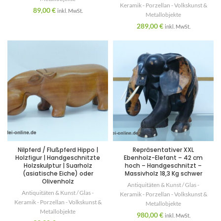
Keramik - Porzellan - Volkskunst &
89,00
€
inkl. MwSt.
Metallobjekte
289,00
€
inkl. MwSt.
Nilpferd / Flußpferd Hippo |
Repräsentativer XXL
Holzfigur | Handgeschnitzte
Ebenholz-Elefant – 42 cm
Holzskulptur | Suarholz
hoch – Handgeschnitzt –
(asiatische Eiche) oder
Massivholz 18,3 Kg schwer
Olivenholz
Antiquitäten & Kunst / Glas -
Antiquitäten & Kunst / Glas -
Keramik - Porzellan - Volkskunst &
Keramik - Porzellan - Volkskunst &
Metallobjekte
Metallobjekte
980,00
€
inkl. MwSt.