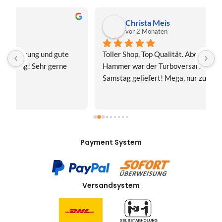
Christa Meis
vor 2 Monaten
Toller Shop, Top Qualität. Aber der absolute 
E
Hammer war der Turboversand!!! Freitag bestellt, 
f
Samstag geliefert! Mega, nur zu empfehlen👍
v
Payment System
Versandsystem