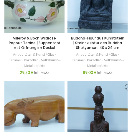
Villeroy & Boch Wildrose
Buddha-Figur aus Kunststein
Ragout Terrine | Suppentopf
| Steinskulptur des Buddha
mit Öffnung im Deckel
Shakyamuni 40 x 24 cm
Antiquitäten & Kunst / Glas -
Antiquitäten & Kunst / Glas -
Keramik - Porzellan - Volkskunst &
Keramik - Porzellan - Volkskunst &
Metallobjekte
Metallobjekte
29,50
€
89,00
€
inkl. MwSt.
inkl. MwSt.