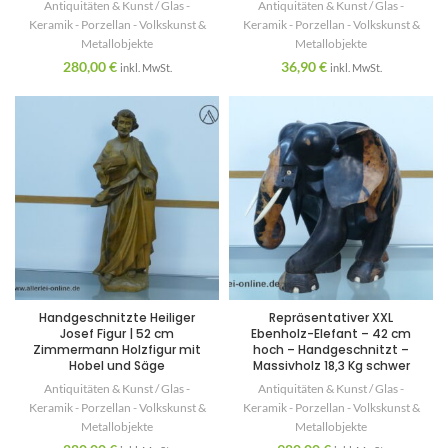
Antiquitäten & Kunst / Glas -
Antiquitäten & Kunst / Glas -
Keramik - Porzellan - Volkskunst &
Keramik - Porzellan - Volkskunst &
Metallobjekte
Metallobjekte
280,00
€
36,90
€
inkl. MwSt.
inkl. MwSt.
Handgeschnitzte Heiliger
Repräsentativer XXL
Josef Figur | 52 cm
Ebenholz-Elefant – 42 cm
Zimmermann Holzfigur mit
hoch – Handgeschnitzt –
Hobel und Säge
Massivholz 18,3 Kg schwer
Antiquitäten & Kunst / Glas -
Antiquitäten & Kunst / Glas -
Keramik - Porzellan - Volkskunst &
Keramik - Porzellan - Volkskunst &
Metallobjekte
Metallobjekte