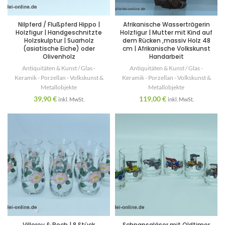
Nilpferd / Flußpferd Hippo |
Afrikanische Wasserträgerin
Holzfigur | Handgeschnitzte
Holzfigur | Mutter mit Kind auf
Holzskulptur | Suarholz
dem Rücken ,massiv Holz 48
(asiatische Eiche) oder
cm | Afrikanische Volkskunst
Olivenholz
Handarbeit
Antiquitäten & Kunst / Glas -
Antiquitäten & Kunst / Glas -
Keramik - Porzellan - Volkskunst &
Keramik - Porzellan - Volkskunst &
Metallobjekte
Metallobjekte
39,90
€
119,00
€
inkl. MwSt.
inkl. MwSt.
Villeroy & Boch | 8 Stück
Schnapsgläser mit Oldtimer