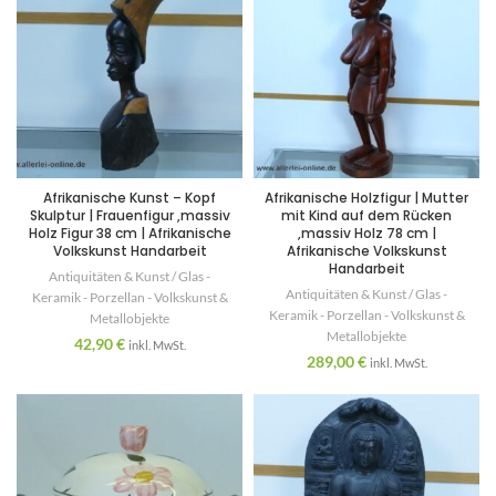
Afrikanische Kunst – Kopf
Afrikanische Holzfigur | Mutter
Skulptur | Frauenfigur ,massiv
mit Kind auf dem Rücken
Holz Figur 38 cm | Afrikanische
,massiv Holz 78 cm |
Volkskunst Handarbeit
Afrikanische Volkskunst
Handarbeit
Antiquitäten & Kunst / Glas -
Antiquitäten & Kunst / Glas -
Keramik - Porzellan - Volkskunst &
Keramik - Porzellan - Volkskunst &
Metallobjekte
Metallobjekte
42,90
€
inkl. MwSt.
289,00
€
inkl. MwSt.