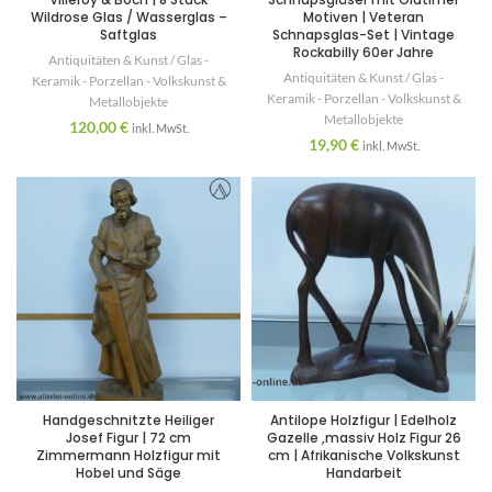
Wildrose Glas / Wasserglas –
Motiven | Veteran
Saftglas
Schnapsglas-Set | Vintage
Rockabilly 60er Jahre
Antiquitäten & Kunst / Glas -
Antiquitäten & Kunst / Glas -
Keramik - Porzellan - Volkskunst &
Keramik - Porzellan - Volkskunst &
Metallobjekte
Metallobjekte
120,00
€
inkl. MwSt.
19,90
€
inkl. MwSt.
Handgeschnitzte Heiliger
Antilope Holzfigur | Edelholz
Josef Figur | 72 cm
Gazelle ,massiv Holz Figur 26
Zimmermann Holzfigur mit
cm | Afrikanische Volkskunst
Hobel und Säge
Handarbeit