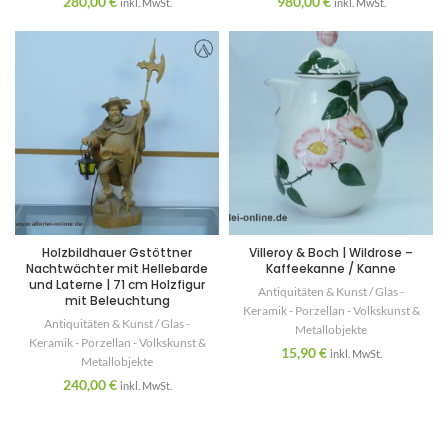
280,00
€
980,00
€
inkl. MwSt.
inkl. MwSt.
Holzbildhauer Gstöttner
Villeroy & Boch | Wildrose –
Nachtwächter mit Hellebarde
Kaffeekanne / Kanne
und Laterne | 71 cm Holzfigur
Antiquitäten & Kunst / Glas -
mit Beleuchtung
Keramik - Porzellan - Volkskunst &
Antiquitäten & Kunst / Glas -
Metallobjekte
Keramik - Porzellan - Volkskunst &
15,90
€
inkl. MwSt.
Metallobjekte
240,00
€
inkl. MwSt.