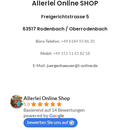
Allerlei Online SHOP
Freigerichtstrasse 5
63517 Rodenbach / Oberrodenbach
Büro Telefon:
+49 6184 93 86 20
Mobil:
+49 151 11 61 82 58
E-Mail:
juergenhaeuser@t-online.de
Allerlei Online Shop
5.0
Basierend auf 14 Bewertungen
powered by
G
o
o
g
l
e
bewerten Sie uns auf