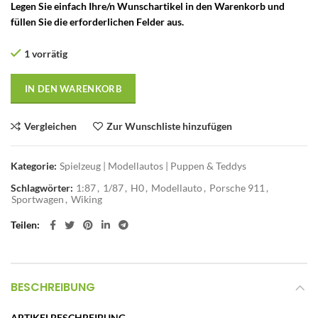
Legen Sie einfach Ihre/n Wunschartikel in den Warenkorb und
füllen Sie die erforderlichen Felder aus.
1 vorrätig
IN DEN WARENKORB
Vergleichen
Zur Wunschliste hinzufügen
Kategorie:
Spielzeug | Modellautos | Puppen & Teddys
Schlagwörter:
1:87
,
1/87
,
H0
,
Modellauto
,
Porsche 911
,
Sportwagen
,
Wiking
Teilen
BESCHREIBUNG
ARTIKELBESCHREIBUNG