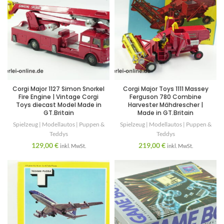
Corgi Major 1127 Simon Snorkel
Corgi Major Toys 1111 Massey
Fire Engine | Vintage Corgi
Ferguson 780 Combine
Toys diecast Model Made in
Harvester Mähdrescher |
GT.Britain
Made in GT.Britain
Spielzeug | Modellautos | Puppen &
Spielzeug | Modellautos | Puppen &
Teddys
Teddys
129,00
€
219,00
€
inkl. MwSt.
inkl. MwSt.