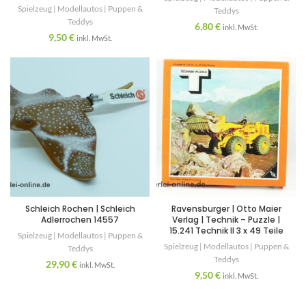
Spielzeug | Modellautos | Puppen &
Teddys
Teddys
6,80
€
inkl. MwSt.
9,50
€
inkl. MwSt.
Schleich Rochen | Schleich
Ravensburger | Otto Maier
Adlerrochen 14557
Verlag | Technik – Puzzle |
15.241 Technik II 3 x 49 Teile
Spielzeug | Modellautos | Puppen &
Spielzeug | Modellautos | Puppen &
Teddys
Teddys
29,90
€
inkl. MwSt.
9,50
€
inkl. MwSt.