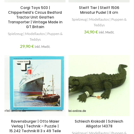
Corgi Toys 503 |
Steiff Tier | Steiff 1506
Chipperfield’s Circus Bedford
Miniatur Pudel | 8 cm
Tractor Unit Giraffen
Spielzeug | Modellautos | Puppen &
Transporter | Vintage Made in
Teddys
GT.Britain
34,90
€
inkl. MwSt.
Spielzeug | Modellautos | Puppen &
Teddys
29,90
€
inkl. MwSt.
Ravensburger | Otto Maier
Schleich Krokodil | Schleich
Verlag | Technik – Puzzle |
Alligator 14378
15.242 Technik III 3 x 49 Teile
Spielzeug | Modellautos | Puppen &