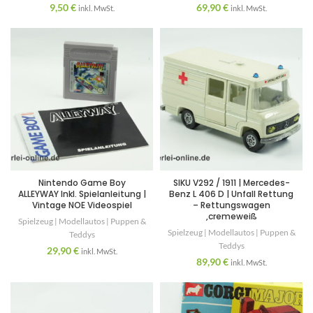
9,50
€
69,90
€
inkl. MwSt.
inkl. MwSt.
Nintendo Game Boy
SIKU V292 / 1911 | Mercedes-
ALLEYWAY Inkl. Spielanleitung |
Benz L 406 D | Unfall Rettung
Vintage NOE Videospiel
– Rettungswagen
,cremeweiß
Spielzeug | Modellautos | Puppen &
Spielzeug | Modellautos | Puppen &
Teddys
Teddys
29,90
€
inkl. MwSt.
89,90
€
inkl. MwSt.