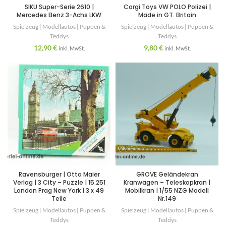
SIKU Super-Serie 2610 |
Corgi Toys VW POLO Polizei |
Mercedes Benz 3-Achs LKW
Made in GT. Britain
Spielzeug | Modellautos | Puppen &
Spielzeug | Modellautos | Puppen &
Teddys
Teddys
12,90
€
9,80
€
inkl. MwSt.
inkl. MwSt.
Ravensburger | Otto Maier
GROVE Geländekran
Verlag | 3 City – Puzzle | 15.251
Kranwagen – Teleskopkran |
London Prag New York | 3 x 49
Mobilkran | 1/55 NZG Modell
Teile
Nr.149
Spielzeug | Modellautos | Puppen &
Spielzeug | Modellautos | Puppen &
Teddys
Teddys