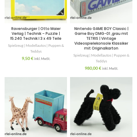
Ravensburger | Otto Maier
Nintendo GAME BOY Classic |
Verlag | Technik – Puzzle |
Game Boy DMG-01 ,grau mit
15.240 Technik I 3 x 49 Teile
TETRIS | Vintage
Videospielekonsole Klassiker
Spielzeug | Modellautos | Puppen &
mit Originalkarton
Teddys
Spielzeug | Modellautos | Puppen &
9,50
€
inkl. MwSt.
Teddys
980,00
€
inkl. MwSt.