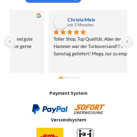
Christa Meis
vor 2 Monaten
Toller Shop, Top Qualität. Aber der absolute 
E
Hammer war der Turboversand!!! Freitag bestellt, 
f
Samstag geliefert! Mega, nur zu empfehlen👍
v
Payment System
Versandsystem