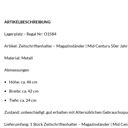
ARTIKELBESCHREIBUNG
Lagerplatz – Regal Nr: O1584
Artikel: Zeitschriftenhalter – Magazinständer | Mid Century 50er Ja
Material: Metall
Abmessungen
Höhe: ca. 46 cm
Breite: ca. 42 cm
Tiefe: ca. 24 cm
Zustand: unbeschädigt ,gut erhalten mit Altersüblichen Gebrauchssp
Lieferumfang: 1 Stück Zeitschriftenhalter – Magazinständer | Mid Cen