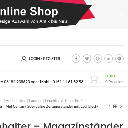
LOGIN / REGISTER
0,00
€
etz: 06184 938620 oder Mobil: 0151 11 61 82 58
0
Produkte
r | Antiquitäten | Lampen | Leuchten & Teppiche
er | Mid Century 50er Jahre Zeitungsständer mit Lochblech-
enhalter – Magazinständer