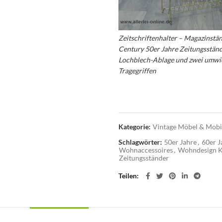
Zeitschriftenhalter – Magazinstän
Century 50er Jahre Zeitungsständ
Lochblech-Ablage und zwei umwi
Tragegriffen
– 50er Jahre Lochbl
Zeitschriftenständer – Mid Centu
Design
Kategorie:
Vintage Möbel & Mobil
Schlagwörter:
50er Jahre
,
60er J
Wohnaccessoires
,
Wohndesign K
Zeitungsständer
Teilen