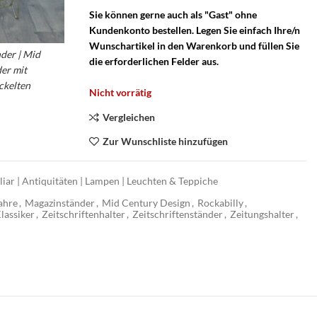
Sie können gerne auch als "Gast" ohne
Kundenkonto bestellen. Legen Sie einfach Ihre/n
Wunschartikel in den Warenkorb und füllen Sie
der | Mid
die erforderlichen Felder aus.
er mit
ckelten
Nicht vorrätig
ech
ry String
Vergleichen
Zur Wunschliste hinzufügen
iar | Antiquitäten | Lampen | Leuchten & Teppiche
ahre
,
Magazinständer
,
Mid Century Design
,
Rockabilly
,
lassiker
,
Zeitschriftenhalter
,
Zeitschriftenständer
,
Zeitungshalter
,