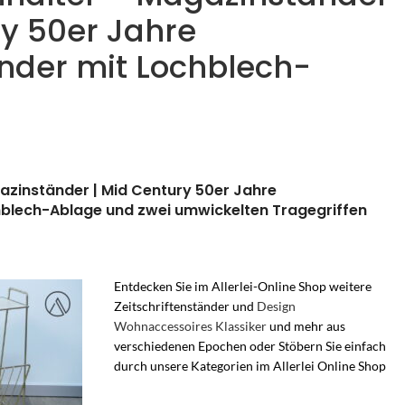
ry 50er Jahre
nder mit Lochblech-
gazinständer | Mid Century 50er Jahre
hblech-Ablage und zwei umwickelten Tragegriffen
Entdecken Sie im Allerlei-Online Shop weitere
Zeitschriftenständer und
Design
Wohnaccessoires Klassiker
und mehr aus
verschiedenen Epochen oder Stöbern Sie einfach
durch unsere Kategorien im Allerlei Online Sho
p
String Design – Lochblech Beistelltisch