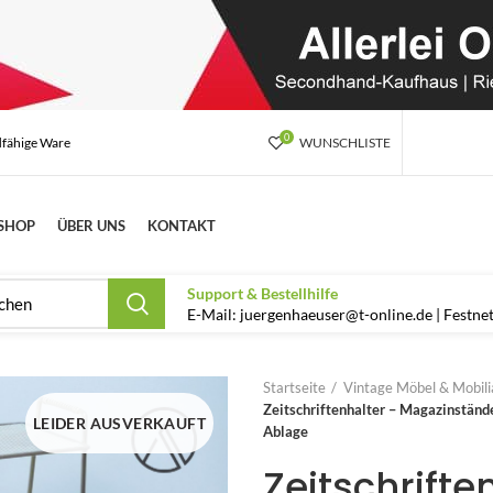
0
dfähige Ware
WUNSCHLISTE
SHOP
ÜBER UNS
KONTAKT
Support & Bestellhilfe
E-Mail: juergenhaeuser@t-online.de | Festn
Startseite
Vintage Möbel & Mobilia
Zeitschriftenhalter – Magazinständ
LEIDER AUSVERKAUFT
Ablage
Zeitschrift