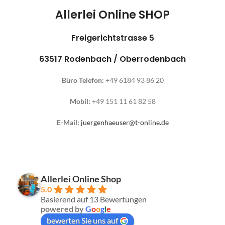
Allerlei Online SHOP
Freigerichtstrasse 5
63517 Rodenbach / Oberrodenbach
Büro Telefon:
+49 6184 93 86 20
Mobil:
+49 151 11 61 82 58
E-Mail:
juergenhaeuser@t-online.de
Allerlei Online Shop
5.0
Basierend auf 13 Bewertungen
powered by
G
o
o
g
l
e
bewerten Sie uns auf