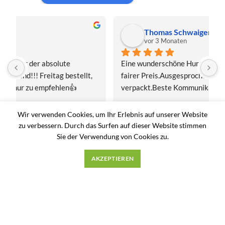
Thomas Schwaiger
vor 3 Monaten
Eine wunderschöne Hummel-Madonnenfigur.Sehr 
s
fairer Preis.Ausgesprochen sorgfältig 
J
verpackt.Beste Kommunikation.Gerne mal wieder!
z
Wir verwenden Cookies, um Ihr Erlebnis auf unserer Website
zu verbessern.
Durch das Surfen auf dieser Website stimmen
Sie der Verwendung von Cookies zu.
Payment System
AKZEPTIEREN
Versandsystem