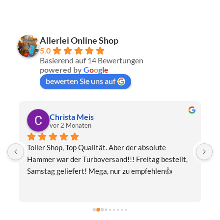
Allerlei Online Shop
5.0
Basierend auf 14 Bewertungen
powered by
G
o
o
g
l
e
bewerten Sie uns auf
Thomas Schwaiger
vor 3 Monaten
ute 
Eine wunderschöne Hummel-Madonnenfigur.Sehr 
bestellt, 
fairer Preis.Ausgesprochen sorgfältig 
len👍
verpackt.Beste Kommunikation.Gerne mal wieder