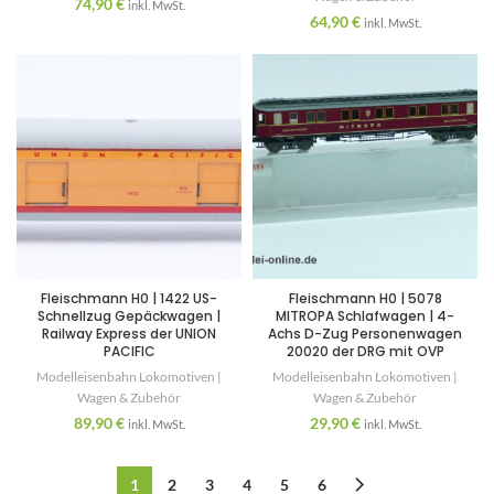
74,90
€
inkl. MwSt.
64,90
€
inkl. MwSt.
Fleischmann H0 | 1422 US-
Fleischmann H0 | 5078
Schnellzug Gepäckwagen |
MITROPA Schlafwagen | 4-
Railway Express der UNION
Achs D-Zug Personenwagen
PACIFIC
20020 der DRG mit OVP
Modelleisenbahn Lokomotiven |
Modelleisenbahn Lokomotiven |
Wagen & Zubehör
Wagen & Zubehör
89,90
€
29,90
€
inkl. MwSt.
inkl. MwSt.
1
2
3
4
5
6