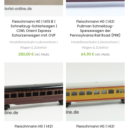
Fleischmann H0 | 1413 B |
Fleischmann H0 | 1421
Schnellzug-Schlafwagen |
Pullman Schnellzug-
CIWL Orient Express
Speisewagen der
Schürzenwagen mit OVP
Pennsylvania Rail Road (PRR)
Modelleisenbahn Lokomotiven |
Modelleisenbahn Lokomotiven |
Wagen & Zubehör
Wagen & Zubehör
280,00
€
64,90
€
inkl. MwSt.
inkl. MwSt.
Fleischmann H0 | 1421
Fleischmann H0 | 1421