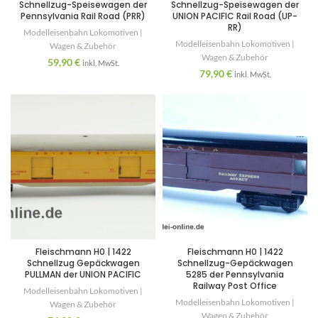
Schnellzug-Speisewagen der
Schnellzug-Speisewagen der
Pennsylvania Rail Road (PRR)
UNION PACIFIC Rail Road (UP-
RR)
Modelleisenbahn Lokomotiven |
Modelleisenbahn Lokomotiven |
Wagen & Zubehör
Wagen & Zubehör
59,90
€
inkl. MwSt.
79,90
€
inkl. MwSt.
Fleischmann H0 | 1422
Fleischmann H0 | 1422
Schnellzug Gepäckwagen
Schnellzug-Gepäckwagen
PULLMAN der UNION PACIFIC
5285 der Pennsylvania
Railway Post Office
Modelleisenbahn Lokomotiven |
Modelleisenbahn Lokomotiven |
Wagen & Zubehör
Wagen & Zubehör