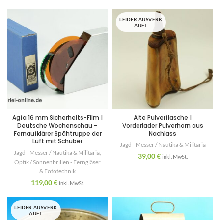
LEIDER AUSVERK
AUFT
Agfa 16 mm Sicherheits-Film |
Alte Pulverflasche |
Deutsche Wochenschau –
Vorderlader Pulverhorn aus
Fernaufklärer Spähtruppe der
Nachlass
Luft mit Schuber
Jagd - Messer / Nautika & Militaria
Jagd - Messer / Nautika & Militaria
,
39,00
€
inkl. MwSt.
Optik / Sonnenbrillen - Ferngläser
& Fototechnik
119,00
€
inkl. MwSt.
LEIDER AUSVERK
AUFT