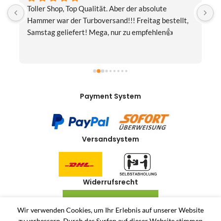
Eine wunderschöne Hummel-Madonnenfigur.Sehr 
 
fairer Preis.Ausgesprochen sorgfältig 
verpackt.Beste Kommunikation.Gerne mal wieder!
Payment System
Versandsystem
Widerrufsrecht
VERTRAG WIDERRUFEN
Wir verwenden Cookies, um Ihr Erlebnis auf unserer Website
zu verbessern.
Durch das Surfen auf dieser Website stimmen