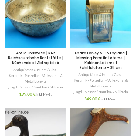
Antik Christofle | RAR
Antike Davey & Co England |
Reichsautobahn Raststätte |
Messing Paraffin Laterne |
Küchensieb | Abtropfsieb
Kabinen Laterne |
Schiffslaterne – 35 cm
Antiquitäten & Kunst / Glas -
Antiquitäten & Kunst / Glas -
Keramik - Porzellan - Volkskunst &
Keramik - Porzellan - Volkskunst &
Metallobjekte
Metallobjekte
,
Jagd - Messer / Nautika & Militaria
,
Jagd - Messer / Nautika & Militaria
199,00
€
inkl. MwSt.
349,00
€
inkl. MwSt.