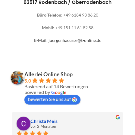
63517 Rodenbach / Oberrodenbach
Büro Telefon:
+49 6184 93 86 20
Mobil:
+49 151 11 61 82 58
E-Mail:
juergenhaeuser@t-online.de
Allerlei Online Shop
5.0
Basierend auf 14 Bewertungen
powered by
G
o
o
g
l
e
bewerten Sie uns auf
Thomas Schwaiger
vor 3 Monaten