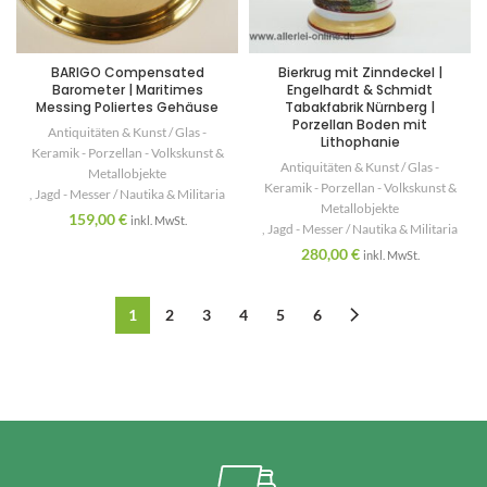
BARIGO Compensated
Bierkrug mit Zinndeckel |
Barometer | Maritimes
Engelhardt & Schmidt
Messing Poliertes Gehäuse
Tabakfabrik Nürnberg |
Porzellan Boden mit
Antiquitäten & Kunst / Glas -
Lithophanie
Keramik - Porzellan - Volkskunst &
Antiquitäten & Kunst / Glas -
Metallobjekte
Keramik - Porzellan - Volkskunst &
,
Jagd - Messer / Nautika & Militaria
Metallobjekte
159,00
€
inkl. MwSt.
,
Jagd - Messer / Nautika & Militaria
280,00
€
inkl. MwSt.
1
2
3
4
5
6