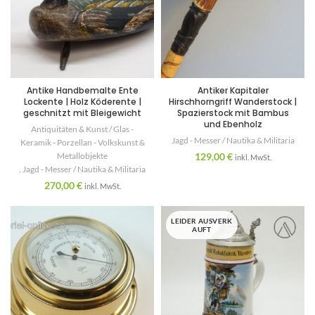
Antike Handbemalte Ente
Antiker Kapitaler
Lockente | Holz Köderente |
Hirschhorngriff Wanderstock |
geschnitzt mit Bleigewicht
Spazierstock mit Bambus
und Ebenholz
Antiquitäten & Kunst / Glas -
Jagd - Messer / Nautika & Militaria
Keramik - Porzellan - Volkskunst &
Metallobjekte
129,00
€
inkl. MwSt.
,
Jagd - Messer / Nautika & Militaria
270,00
€
inkl. MwSt.
LEIDER AUSVERK
AUFT