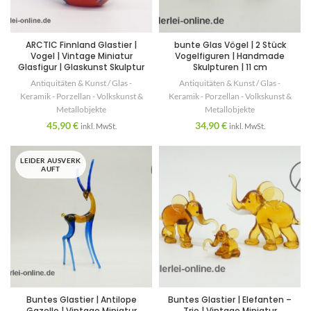
ARCTIC Finnland Glastier |
bunte Glas Vögel | 2 Stück
Vogel | Vintage Miniatur
Vogelfiguren | Handmade
Glasfigur | Glaskunst Skulptur
Skulpturen | 11 cm
Antiquitäten & Kunst / Glas -
Antiquitäten & Kunst / Glas -
Keramik - Porzellan - Volkskunst &
Keramik - Porzellan - Volkskunst &
Metallobjekte
Metallobjekte
45,90
€
34,90
€
inkl. MwSt.
inkl. MwSt.
LEIDER AUSVERK
AUFT
Buntes Glastier | Antilope
Buntes Glastier | Elefanten –
Gazelle | Vintage Miniatur
Trio | Vintage Miniatur