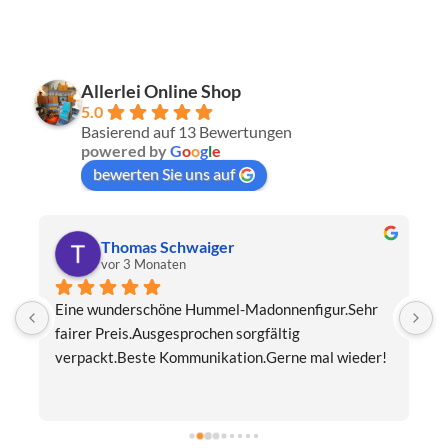
Allerlei Online Shop
5.0
Basierend auf 13 Bewertungen
powered by
G
o
o
g
l
e
bewerten Sie uns auf
Anne u. Johannes Bohlender
vor 3 Monaten
schöne Glas Vase weiß/orange, Vintage 60-70er 
I
Jahresehr schnelle Lieferung, super verpackt, sehr 
S
!
zufrieden
g
1
o
O