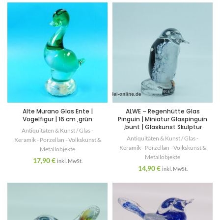
Alte Murano Glas Ente |
ALWE – Regenhütte Glas
Vogelfigur | 16 cm ,grün
Pinguin | Miniatur Glaspinguin
,bunt | Glaskunst Skulptur
Antiquitäten & Kunst / Glas -
Antiquitäten & Kunst / Glas -
Keramik - Porzellan - Volkskunst &
Keramik - Porzellan - Volkskunst &
Metallobjekte
Metallobjekte
17,90
€
inkl. MwSt.
14,90
€
inkl. MwSt.