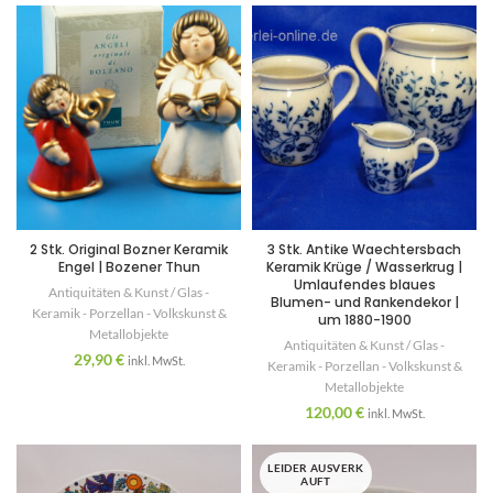
2 Stk. Original Bozner Keramik
3 Stk. Antike Waechtersbach
Engel | Bozener Thun
Keramik Krüge / Wasserkrug |
Umlaufendes blaues
Antiquitäten & Kunst / Glas -
Blumen- und Rankendekor |
Keramik - Porzellan - Volkskunst &
um 1880-1900
Metallobjekte
Antiquitäten & Kunst / Glas -
29,90
€
inkl. MwSt.
Keramik - Porzellan - Volkskunst &
Metallobjekte
120,00
€
inkl. MwSt.
LEIDER AUSVERK
AUFT