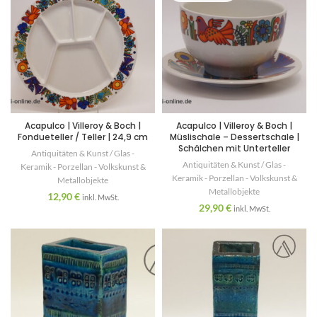
Acapulco | Villeroy & Boch |
Acapulco | Villeroy & Boch |
Fondueteller / Teller | 24,9 cm
Müslischale – Dessertschale |
Schälchen mit Unterteller
Antiquitäten & Kunst / Glas -
Antiquitäten & Kunst / Glas -
Keramik - Porzellan - Volkskunst &
Keramik - Porzellan - Volkskunst &
Metallobjekte
Metallobjekte
12,90
€
inkl. MwSt.
29,90
€
inkl. MwSt.