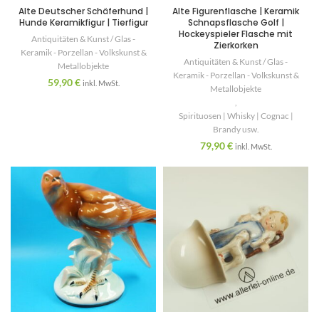
Alte Deutscher Schäferhund |
Alte Figurenflasche | Keramik
Hunde Keramikfigur | Tierfigur
Schnapsflasche Golf |
Hockeyspieler Flasche mit
Antiquitäten & Kunst / Glas -
Zierkorken
Keramik - Porzellan - Volkskunst &
Antiquitäten & Kunst / Glas -
Metallobjekte
Keramik - Porzellan - Volkskunst &
59,90
€
inkl. MwSt.
Metallobjekte
,
Spirituosen | Whisky | Cognac |
Brandy usw.
79,90
€
inkl. MwSt.