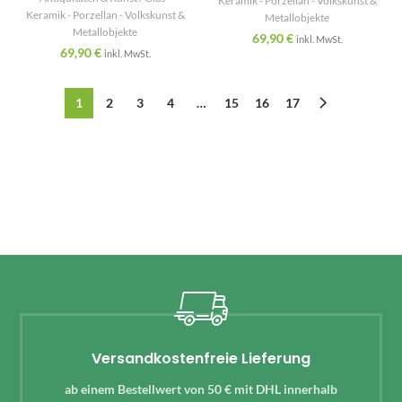
Keramik - Porzellan - Volkskunst &
Keramik - Porzellan - Volkskunst &
Metallobjekte
Metallobjekte
69,90
€
inkl. MwSt.
69,90
€
inkl. MwSt.
1
2
3
4
…
15
16
17
Versandkostenfreie Lieferung
ab einem Bestellwert von 50 € mit DHL innerhalb