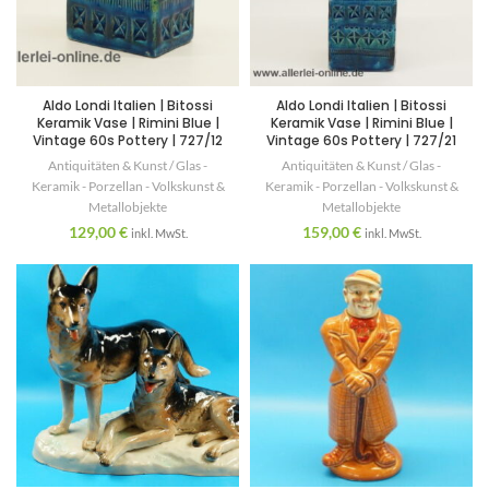
Aldo Londi Italien | Bitossi
Aldo Londi Italien | Bitossi
Keramik Vase | Rimini Blue |
Keramik Vase | Rimini Blue |
Vintage 60s Pottery | 727/12
Vintage 60s Pottery | 727/21
Antiquitäten & Kunst / Glas -
Antiquitäten & Kunst / Glas -
Keramik - Porzellan - Volkskunst &
Keramik - Porzellan - Volkskunst &
Metallobjekte
Metallobjekte
129,00
€
159,00
€
inkl. MwSt.
inkl. MwSt.