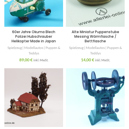
60er Jahre Okuma Blech
Alte Miniatur Puppenstube
Polizei Hubschrauber
Messing Wärmflasche /
Helikopter Made in Japan
Bettflasche
Spielzeug | Modellautos | Puppen &
Spielzeug | Modellautos | Puppen &
Teddys
Teddys
89,00
€
14,00
€
inkl. MwSt.
inkl. MwSt.