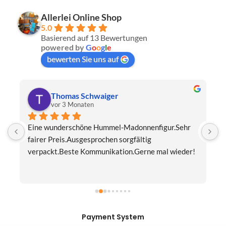
Allerlei Online Shop
5.0
Basierend auf 13 Bewertungen
powered by
G
o
o
g
l
e
bewerten Sie uns auf
Thomas Schwaiger
vor 3 Monaten
Eine wunderschöne Hummel-Madonnenfigur.Sehr 
s
fairer Preis.Ausgesprochen sorgfältig 
J
verpackt.Beste Kommunikation.Gerne mal wieder!
z
Payment System