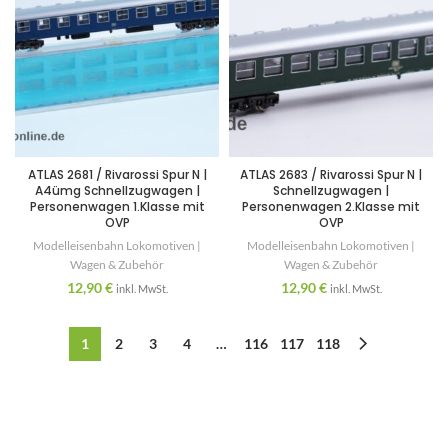
ATLAS 2681 / Rivarossi Spur N |
ATLAS 2683 / Rivarossi Spur N |
A4ümg Schnellzugwagen |
Schnellzugwagen |
Personenwagen 1.Klasse mit
Personenwagen 2.Klasse mit
OVP
OVP
Modelleisenbahn Lokomotiven |
Modelleisenbahn Lokomotiven |
Wagen & Zubehör
Wagen & Zubehör
12,90
€
12,90
€
inkl. MwSt.
inkl. MwSt.
1
2
3
4
…
116
117
118