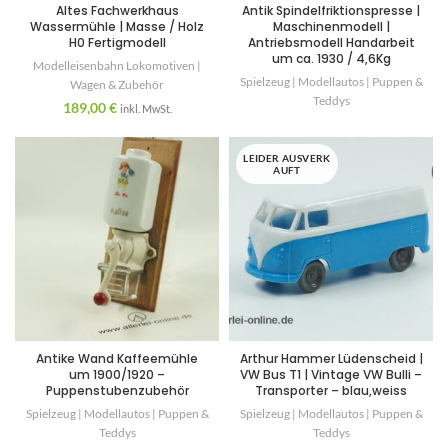
Altes Fachwerkhaus
Antik Spindelfriktionspresse |
Wassermühle | Masse / Holz
Maschinenmodell |
H0 Fertigmodell
Antriebsmodell Handarbeit
um ca. 1930 / 4,6Kg
Modelleisenbahn Lokomotiven |
Spielzeug | Modellautos | Puppen &
Wagen & Zubehör
Teddys
189,00
€
inkl. MwSt.
LEIDER AUSVERK
AUFT
Antike Wand Kaffeemühle
Arthur Hammer Lüdenscheid |
um 1900/1920 –
VW Bus T1 | Vintage VW Bulli –
Puppenstubenzubehör
Transporter – blau,weiss
Spielzeug | Modellautos | Puppen &
Spielzeug | Modellautos | Puppen &
Teddys
Teddys