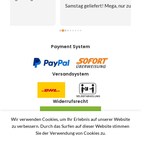
Samstag geliefert! Mega, nur zu empfehlen👍
v
Payment System
Versandsystem
Widerrufsrecht
VERTRAG WIDERRUFEN
Wir verwenden Cookies, um Ihr Erlebnis auf unserer Website
zu verbessern.
Durch das Surfen auf dieser Website stimmen
Allerlei-Online
2024
Dienstleistungen Häuser
. Antiquitäten und Second Hand
Sie der Verwendung von Cookies zu.
Produkte Online Shop.