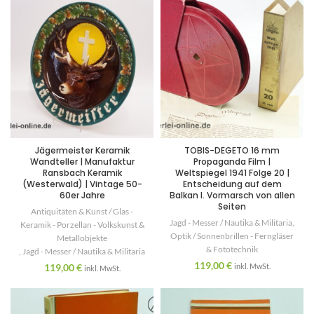
Jägermeister Keramik
TOBIS-DEGETO 16 mm
Wandteller | Manufaktur
Propaganda Film |
Ransbach Keramik
Weltspiegel 1941 Folge 20 |
(Westerwald) | Vintage 50-
Entscheidung auf dem
60er Jahre
Balkan I. Vormarsch von allen
Seiten
Antiquitäten & Kunst / Glas -
Jagd - Messer / Nautika & Militaria
,
Keramik - Porzellan - Volkskunst &
Optik / Sonnenbrillen - Ferngläser
Metallobjekte
& Fototechnik
,
Jagd - Messer / Nautika & Militaria
119,00
€
119,00
€
inkl. MwSt.
inkl. MwSt.