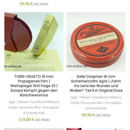
29,90
€
inkl. MwSt.
TOBIS-DEGETO 16 mm
Kalle Ozaphan 16 mm
Propaganda Film |
Sicherheitsfilm Agfa | „Fahrt
Weltspiegel 1941 Folge 23 |
ins Land der Wunder und
Europa kämpft gegen den
Wolken“ Teil II in Original Dose
Bolschewismus
Jagd - Messer / Nautika & Militaria
,
Jagd - Messer / Nautika & Militaria
,
Optik / Sonnenbrillen - Ferngläser
Optik / Sonnenbrillen - Ferngläser
& Fototechnik
& Fototechnik
49,90
€
inkl. MwSt.
119,00
€
inkl. MwSt.