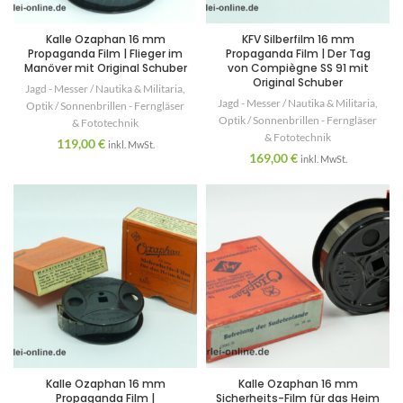
Kalle Ozaphan 16 mm
KFV Silberfilm 16 mm
Propaganda Film | Flieger im
Propaganda Film | Der Tag
Manöver mit Original Schuber
von Compiègne SS 91 mit
Original Schuber
Jagd - Messer / Nautika & Militaria
,
Jagd - Messer / Nautika & Militaria
,
Optik / Sonnenbrillen - Ferngläser
Optik / Sonnenbrillen - Ferngläser
& Fototechnik
& Fototechnik
119,00
€
inkl. MwSt.
169,00
€
inkl. MwSt.
Kalle Ozaphan 16 mm
Kalle Ozaphan 16 mm
Propaganda Film |
Sicherheits-Film für das Heim