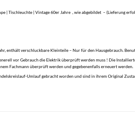
e | Tischleuchte | Vintage 60er Jahre , wie abgebildet – (Lieferung erf
ahr, enthält verschluckbare Kleinteile – Nur für den Hausgebrauch. Ben
erell vor Gebrauch die Elektrik überprüft werden muss ! Die Installierte
inem Fachmann überprüft werden und gegebenenfalls erneuert werden.
delskreislauf-Umlauf gebracht worden und sind in ihrem Original Zustan