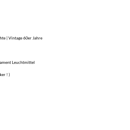
te | Vintage 60er Jahre
lament Leuchtmittel
er ! )