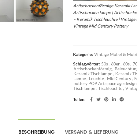
Artischockenförmige Keramik La
Artischocken lampe | Artischock
– Keramik Tischleuchte | Vintage 
Vintage Mid Century Pottery
Kategorie:
Vintage Möbel & Mobil
Schlagwörter:
50s
,
60er
,
60s
,
7
Artischockenförmig
,
Beleuchtun
Keramik Tischlampe
,
Keramik Ti
Lampe
,
Leuchte
,
Mid Century
,
M
pottery POP Art space age design
Tischlampe
,
Tischleuchte
,
Vinta
Teilen
BESCHREIBUNG
VERSAND & LIEFERUNG