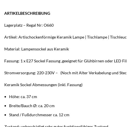
ARTIKELBESCHREIBUNG
Lagerplatz – Regal Nr: O660
Artikel: Artischockenförmige Keramik Lampe | Tischlampe | Tischleuch
Material: Lampensockel aus Keramik
Fassung: 1 x E27 Sockel Fassung ,geeignet für Glühbirnen oder LED Fi
Stromversorgung: 220-230V – (Noch mit Alter Verkabelung und Steck
Keramik Sockel Abmessungen (inkl. Fassung)
Höhe: ca. 37 cm
Breite/Bauch Ø: ca. 20 cm
Stand / Fußdurchmesser ca. 12 cm
Zustand: unbeschädigt,sehr guter funktionsfähiger Zustand