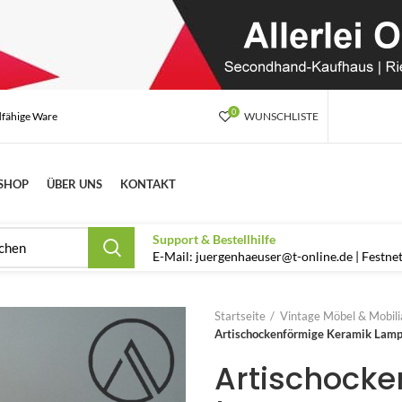
0
dfähige Ware
WUNSCHLISTE
SHOP
ÜBER UNS
KONTAKT
Support & Bestellhilfe
E-Mail: juergenhaeuser@t-online.de | Festn
Startseite
Vintage Möbel & Mobilia
Artischockenförmige Keramik Lampe 
Artischock