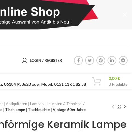
LOGIN / REGISTER
0,00
€
etz: 06184 938620 oder Mobil: 0151 11 61 82 58
0
Produkte
r | Antiquitäten | Lampen | Leuchten & Teppiche
| Tischlampe | Tischleuchte | Vintage 60er Jahre
enförmige Keramik Lampe