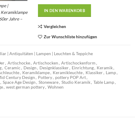
mpe |
IN DEN WARENKORB
e Keramiklampe
60er Jahre –
Vergleichen
Zur Wunschliste hinzufügen
iar | Antiquitäten | Lampen | Leuchten & Teppiche
0er
,
Artischocke
,
Artischocken
,
Artischockenform
,
g
,
Ceramic
,
Design
,
Designklassiker
,
Einrichtung
,
Keramik
,
schleuchte
,
Keramiklampe
,
Keramikleuchte
,
Klassiker
,
Lamp
,
id Century Design
,
Pottery
,
pottery POP Art
,
,
Space Age Design
,
Stoneware
,
Studio Keramik
,
Table Lamp
,
ge
,
west german pottery
,
Wohnen