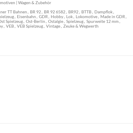
motiven | Wagen & Zubehör
iner TT Bahnen
,
BR 92
,
BR 92 6582
,
BR92
,
BTTB
,
Dampflok
,
ielzeug
,
Eisenbahn
,
GDR
,
Hobby
,
Lok
,
Lokomotive
,
Made in GDR
,
Ost Spielzeug
,
Ost-Berlin
,
Ostalgie
,
Spielzeug
,
Spurweite 12 mm
,
by
,
VEB
,
VEB Spielzeug
,
Vintage
,
Zeuke & Wegwerth