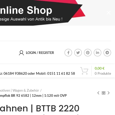
LOGIN / REGISTER
0,00
€
etz: 06184 938620 oder Mobil: 0151 11 61 82 58
0
Produkte
otiven | Wagen & Zubehör
ampflok BR 92 6582 | 12mm | 1:120 mit OVP
Bahnen | BTTB 2220