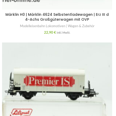
Märklin H0 | Märklin 4624 Selbstentladewagen | Erz III d
4-Achs Großgüterwagen mit OVP
Modelleisenbahn Lokomotiven | Wagen & Zubehör
22,90
€
inkl. MwSt.