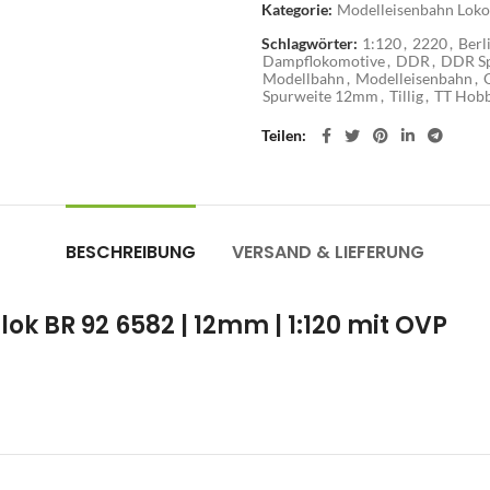
Kategorie:
Modelleisenbahn Loko
Schlagwörter:
1:120
,
2220
,
Berl
Dampflokomotive
,
DDR
,
DDR Sp
Modellbahn
,
Modelleisenbahn
,
Spurweite 12mm
,
Tillig
,
TT Hob
Teilen
BESCHREIBUNG
VERSAND & LIEFERUNG
ok BR 92 6582 | 12mm | 1:120 mit OVP