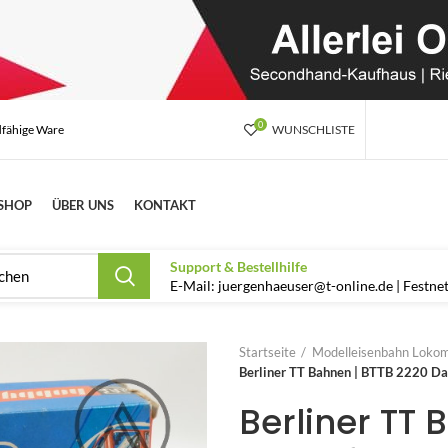
0
dfähige Ware
WUNSCHLISTE
SHOP
ÜBER UNS
KONTAKT
Support & Bestellhilfe
E-Mail: juergenhaeuser@t-online.de | Festn
Startseite
Modelleisenbahn Lokom
Berliner TT Bahnen | BTTB 2220 D
Berliner TT 