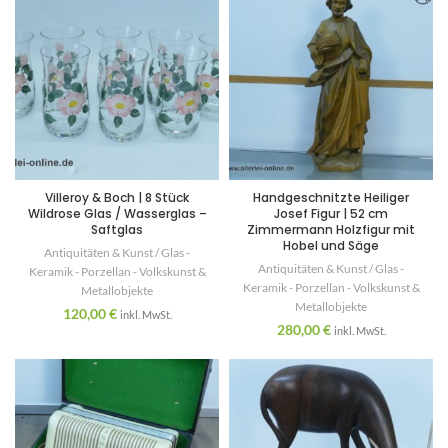
Villeroy & Boch | 8 Stück
Handgeschnitzte Heiliger
Wildrose Glas / Wasserglas –
Josef Figur | 52 cm
Saftglas
Zimmermann Holzfigur mit
Hobel und Säge
Antiquitäten & Kunst / Glas -
Antiquitäten & Kunst / Glas -
Keramik - Porzellan - Volkskunst &
Keramik - Porzellan - Volkskunst &
Metallobjekte
Metallobjekte
120,00
€
inkl. MwSt.
280,00
€
inkl. MwSt.