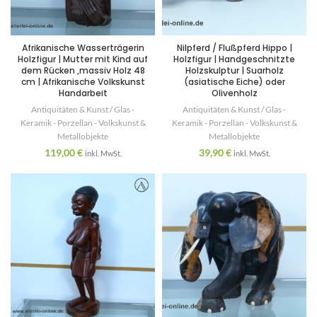
Afrikanische Wasserträgerin
Nilpferd / Flußpferd Hippo |
Holzfigur | Mutter mit Kind auf
Holzfigur | Handgeschnitzte
dem Rücken ,massiv Holz 48
Holzskulptur | Suarholz
cm | Afrikanische Volkskunst
(asiatische Eiche) oder
Handarbeit
Olivenholz
Antiquitäten & Kunst / Glas -
Antiquitäten & Kunst / Glas -
Keramik - Porzellan - Volkskunst &
Keramik - Porzellan - Volkskunst &
Metallobjekte
Metallobjekte
119,00
€
39,90
€
inkl. MwSt.
inkl. MwSt.