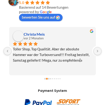
5.0
Basierend auf 14 Bewertungen
powered by
G
o
o
g
l
e
bewerten Sie uns auf
Christa Meis
vor 2 Monaten
Toller Shop, Top Qualität. Aber der absolute 
E
Hammer war der Turboversand!!! Freitag bestellt, 
f
Samstag geliefert! Mega, nur zu empfehlen👍
v
Payment System