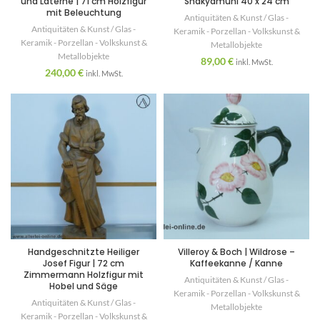
und Laterne | 71 cm Holzfigur
Shakyamuni 40 x 24 cm
mit Beleuchtung
Antiquitäten & Kunst / Glas -
Antiquitäten & Kunst / Glas -
Keramik - Porzellan - Volkskunst &
Keramik - Porzellan - Volkskunst &
Metallobjekte
Metallobjekte
89,00
€
inkl. MwSt.
240,00
€
inkl. MwSt.
Handgeschnitzte Heiliger
Villeroy & Boch | Wildrose –
Josef Figur | 72 cm
Kaffeekanne / Kanne
Zimmermann Holzfigur mit
Antiquitäten & Kunst / Glas -
Hobel und Säge
Keramik - Porzellan - Volkskunst &
Antiquitäten & Kunst / Glas -
Metallobjekte
Keramik - Porzellan - Volkskunst &