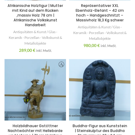
Afrikanische Holzfigur | Mutter
Repräsentativer XXL
mit Kind auf dem Rücken
Ebenholz-Elefant – 42 cm
,massiv Holz 78 cm |
hoch – Handgeschnitzt –
Afrikanische Volkskunst
Massivholz 18,3 Kg schwer
Handarbeit
Antiquitäten & Kunst / Glas -
Antiquitäten & Kunst / Glas -
Keramik - Porzellan - Volkskunst &
Keramik - Porzellan - Volkskunst &
Metallobjekte
Metallobjekte
980,00
€
inkl. MwSt.
289,00
€
inkl. MwSt.
Holzbildhauer Gstöttner
Buddha-Figur aus Kunststein
Nachtwächter mit Hellebarde
| Steinskulptur des Buddha