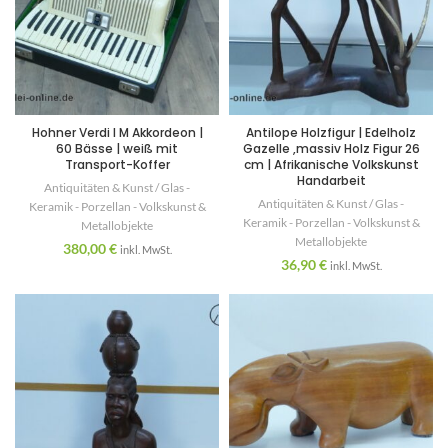
Hohner Verdi I M Akkordeon |
Antilope Holzfigur | Edelholz
60 Bässe | weiß mit
Gazelle ,massiv Holz Figur 26
Transport-Koffer
cm | Afrikanische Volkskunst
Handarbeit
Antiquitäten & Kunst / Glas -
Antiquitäten & Kunst / Glas -
Keramik - Porzellan - Volkskunst &
Keramik - Porzellan - Volkskunst &
Metallobjekte
Metallobjekte
380,00
€
inkl. MwSt.
36,90
€
inkl. MwSt.