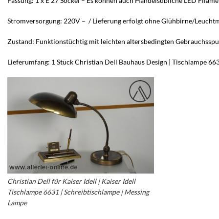
Fassung: 1 x E 27 Sockel – Es können auch Handelsübliche LED Filam
Stromversorgung: 220V – / Lieferung erfolgt ohne Glühbirne/Leuchtm
Zustand: Funktionstüchtig mit leichten altersbedingten Gebrauchsspu
Lieferumfang: 1 Stück Christian Dell Bauhaus Design | Tischlampe 66
Christian Dell für Kaiser Idell | Kaiser Idell
Tischlampe 6631 | Schreibtischlampe | Messing
Lampe