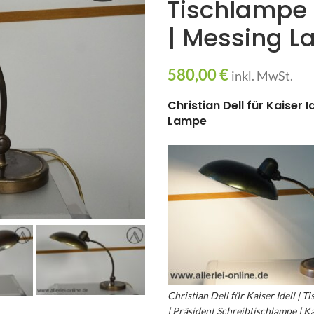
Tischlampe 
| Messing 
580,00
€
inkl. MwSt.
Christian Dell für Kaiser 
Lampe
Christian Dell für Kaiser Idell | 
| Präsident Schreibtischlampe | Ka