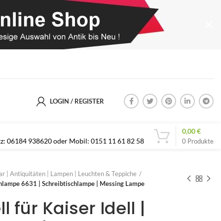
LOGIN / REGISTER
0,00
€
etz: 06184 938620 oder Mobil: 0151 11 61 82 58
0
Produkte
r | Antiquitäten | Lampen | Leuchten & Teppiche
ischlampe 6631 | Schreibtischlampe | Messing Lampe
l für Kaiser Idell |