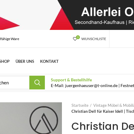
0
dfähige Ware
WUNSCHLISTE
SHOP
ÜBER UNS
KONTAKT
Support & Bestellhilfe
E-Mail: juergenhaeuser@t-online.de | Festn
Startseite
Vintage Möbel & Mobilia
Christian Dell für Kaiser Idell | T
Christian Del