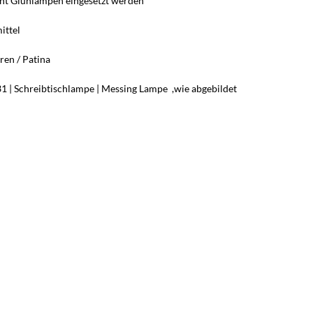
ent Glühlampen eingesetzt werden
ittel
ren / Patina
31 | Schreibtischlampe | Messing Lampe ,wie abgebildet