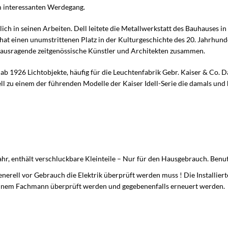
em interessanten Werdegang.
utlich in seinen Arbeiten. Dell leitete die Metallwerkstatt des Bauhauses
t einen unumstrittenen Platz in der Kulturgeschichte des 20. Jahrhund
erausragende zeitgenössische Künstler und Architekten zusammen.
 ab 1926 Lichtobjekte, häufig für die Leuchtenfabrik Gebr. Kaiser & Co
ll zu einem der führenden Modelle der Kaiser Idell-Serie die damals und
ahr, enthält verschluckbare Kleinteile – Nur für den Hausgebrauch. Ben
erell vor Gebrauch die Elektrik überprüft werden muss ! Die Installierte
inem Fachmann überprüft werden und gegebenenfalls erneuert werden.