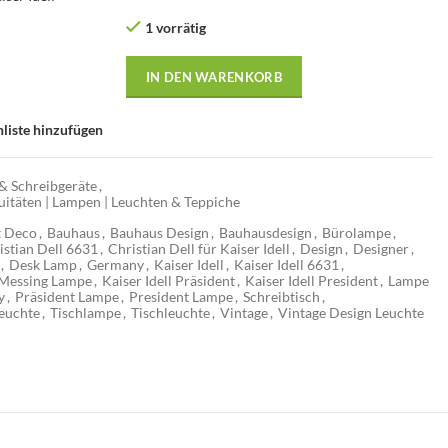
1 vorrätig
IN DEN WARENKORB
liste hinzufügen
& Schreibgeräte
,
uitäten | Lampen | Leuchten & Teppiche
t Deco
,
Bauhaus
,
Bauhaus Design
,
Bauhausdesign
,
Bürolampe
,
istian Dell 6631
,
Christian Dell für Kaiser Idell
,
Design
,
Designer
,
,
Desk Lamp
,
Germany
,
Kaiser Idell
,
Kaiser Idell 6631
,
l Messing Lampe
,
Kaiser Idell Präsident
,
Kaiser Idell President
,
Lampe
y
,
Präsident Lampe
,
President Lampe
,
Schreibtisch
,
leuchte
,
Tischlampe
,
Tischleuchte
,
Vintage
,
Vintage Design Leuchte