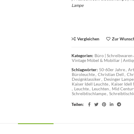
Lampe
Vergleichen
Zur Wunsch
Kategorien:
Büro | Schreibwaren 
Vintage Möbel & Mobiliar | Antiq
Schlagwörter:
50-60er Jahre
,
Ar
Büroleuchte
,
Christian Dell
,
Chr
Designklassiker
,
Desinger Lampe
Kaiser Idell Leuchte
,
Kaiser Idel
,
Leuchte
,
Leuchten
,
Mid Centur
Schreibtischlampe
,
Schreibtisch
Teilen