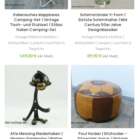
Italienisches klappbares
Schirmständer V-Form |
Camping-Set | Vintage
Eistüte Schirmhalter | Mid
Tisch- und Stuhlset | Stiliac
Century 50er Jahre
Italien Camping-Set
Designklassiker
Vintage Möbel & Mobiliar |
Vintage Möbel & Mobiliar |
Antiquitäten | Lampen | Leuchten &
Antiquitäten | Lampen | Leuchten &
Teppiche
Teppiche
149,00
€
89,90
€
inkl. MwSt.
inkl. MwSt.
Affe Messing Kleiderhaken |
Pouf Hocker | Sitzhocker –
Monkey Garderobe | Walter
Sitzwürfel ,braun | Vintage