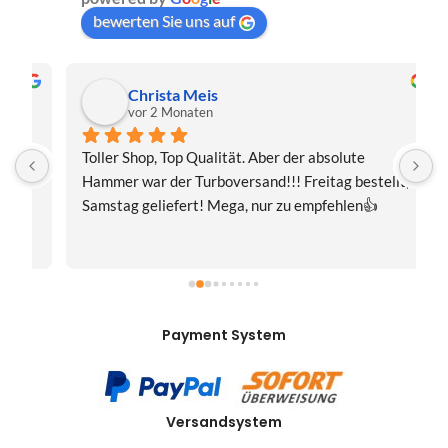
bewerten Sie uns auf
Christa Meis
vor 2 Monaten
Toller Shop, Top Qualität. Aber der absolute 
E
Hammer war der Turboversand!!! Freitag bestellt, 
f
Samstag geliefert! Mega, nur zu empfehlen👍
v
Payment System
Versandsystem