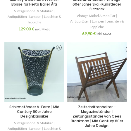
Bosse für Herta Baller Ära
60er Jahre Skai-Kunstleder
Sitzsack
Vintage Möbel & Mobiliar |
Vintage Möbel & Mobiliar |
Antiquitäten | Lampen | Leuchten &
Antiquitäten | Lampen | Leuchten &
Teppiche
Teppiche
129,00
€
inkl. MwSt.
69,90
€
inkl. MwSt.
Schirmständer V-Form | Mid
Zeitschriftenhalter –
Century 50er Jahre
Magazinständer |
Designklassiker
Zeitungsständer von Cees
Braakman | Mid Century 60er
Vintage Möbel & Mobiliar |
Jahre Design
Antiquitäten | Lampen | Leuchten &