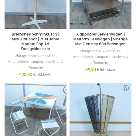
Bremshey Schminktisch |
Klappbarer Servierwagen |
Mini-Hausbar | 70er Jahre
Melform Teewagen | Vintage
Modern Pop Art
Mid Century 60s Barwagen
Designklassiker
Vintage Möbel & Mobiliar |
Vintage Möbel & Mobiliar |
Antiquitäten | Lampen | Leuchten &
Antiquitäten | Lampen | Leuchten &
Teppiche
Teppiche
89,90
€
inkl. MwSt.
420,00
€
inkl. MwSt.