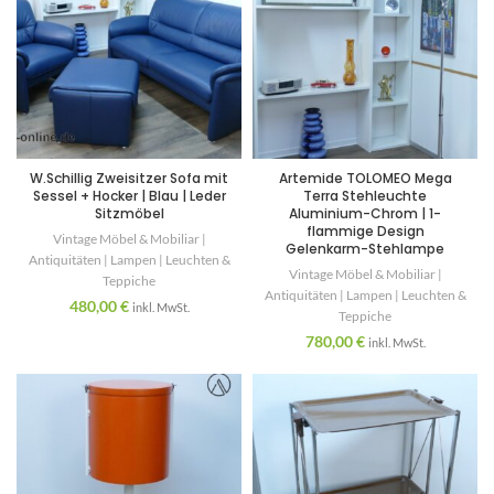
W.Schillig Zweisitzer Sofa mit
Artemide TOLOMEO Mega
Sessel + Hocker | Blau | Leder
Terra Stehleuchte
Sitzmöbel
Aluminium-Chrom | 1-
flammige Design
Vintage Möbel & Mobiliar |
Gelenkarm-Stehlampe
Antiquitäten | Lampen | Leuchten &
Vintage Möbel & Mobiliar |
Teppiche
Antiquitäten | Lampen | Leuchten &
480,00
€
inkl. MwSt.
Teppiche
780,00
€
inkl. MwSt.