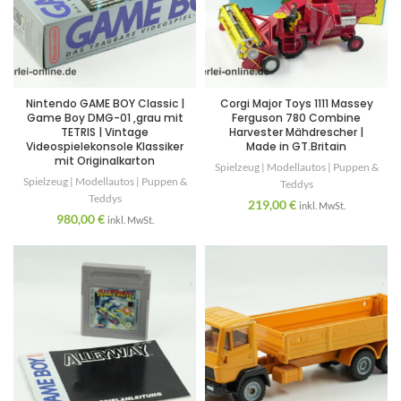
Nintendo GAME BOY Classic |
Corgi Major Toys 1111 Massey
Game Boy DMG-01 ,grau mit
Ferguson 780 Combine
TETRIS | Vintage
Harvester Mähdrescher |
Videospielekonsole Klassiker
Made in GT.Britain
mit Originalkarton
Spielzeug | Modellautos | Puppen &
Spielzeug | Modellautos | Puppen &
Teddys
Teddys
219,00
€
inkl. MwSt.
980,00
€
inkl. MwSt.