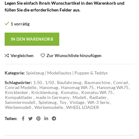
Legen Sie einfach Ihre/n Wunschartikel in den Warenkorb und
füllen Sie die erforderlichen Felder aus.
1 vorrätig
IN DEN WARENKORB
Vergleichen
Zur Wunschliste hinzufügen
Kategorie:
Spielzeug | Modellautos | Puppen & Teddys
Schlagwörter:
1:50
,
1/50
,
Baufahrzeug
,
Baumaschine
,
Conrad
,
Conrad Modelle
,
Hanomag
,
Hanomag WA 75
,
Hanomag WA75
,
Knicklenker
,
Knicklenkung
,
Komatsu
,
Komatsu WA 75
,
Kompaktlader
,
made in Germany
,
Modell
,
Radlader
,
Sammlermodell
,
Spielzeug
,
Toy
,
Vintage
,
WA-3 Serie
,
Werbemodell
,
Werbemodelle
,
WHEEL LOADER
Teilen