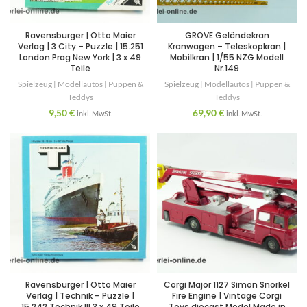
Ravensburger | Otto Maier
GROVE Geländekran
Verlag | 3 City – Puzzle | 15.251
Kranwagen – Teleskopkran |
London Prag New York | 3 x 49
Mobilkran | 1/55 NZG Modell
Teile
Nr.149
Spielzeug | Modellautos | Puppen &
Spielzeug | Modellautos | Puppen &
Teddys
Teddys
9,50
€
69,90
€
inkl. MwSt.
inkl. MwSt.
Ravensburger | Otto Maier
Corgi Major 1127 Simon Snorkel
Verlag | Technik – Puzzle |
Fire Engine | Vintage Corgi
15.242 Technik III 3 x 49 Teile
Toys diecast Model Made in