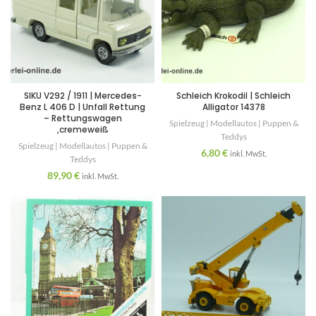
SIKU V292 / 1911 | Mercedes-
Schleich Krokodil | Schleich
Benz L 406 D | Unfall Rettung
Alligator 14378
– Rettungswagen
Spielzeug | Modellautos | Puppen &
,cremeweiß
Teddys
Spielzeug | Modellautos | Puppen &
6,80
€
inkl. MwSt.
Teddys
89,90
€
inkl. MwSt.