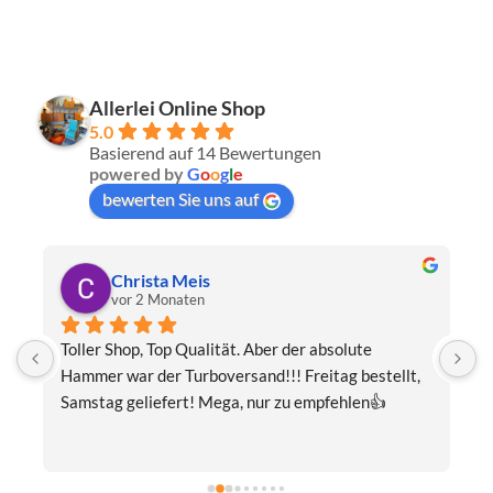
Allerlei Online Shop
5.0
Basierend auf 14 Bewertungen
powered by
G
o
o
g
l
e
bewerten Sie uns auf
Christa Meis
vor 2 Monaten
Toller Shop, Top Qualität. Aber der absolute 
E
Hammer war der Turboversand!!! Freitag bestellt, 
f
Samstag geliefert! Mega, nur zu empfehlen👍
v