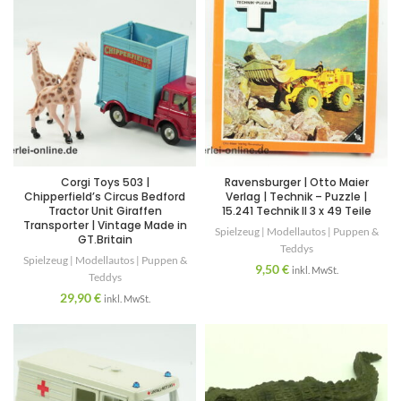
Corgi Toys 503 |
Ravensburger | Otto Maier
Chipperfield’s Circus Bedford
Verlag | Technik – Puzzle |
Tractor Unit Giraffen
15.241 Technik II 3 x 49 Teile
Transporter | Vintage Made in
Spielzeug | Modellautos | Puppen &
GT.Britain
Teddys
Spielzeug | Modellautos | Puppen &
9,50
€
inkl. MwSt.
Teddys
29,90
€
inkl. MwSt.