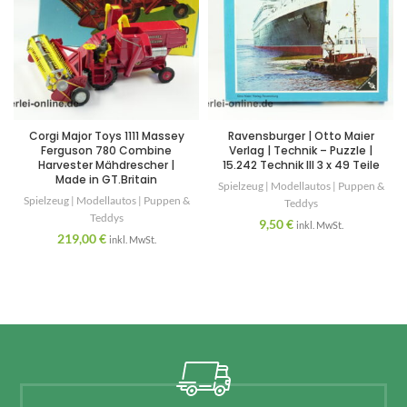
Corgi Major Toys 1111 Massey
Ravensburger | Otto Maier
Ferguson 780 Combine
Verlag | Technik – Puzzle |
Harvester Mähdrescher |
15.242 Technik III 3 x 49 Teile
Made in GT.Britain
Spielzeug | Modellautos | Puppen &
Spielzeug | Modellautos | Puppen &
Teddys
Teddys
9,50
€
inkl. MwSt.
219,00
€
inkl. MwSt.