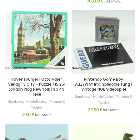
980,00
€
inkl. MwSt.
Ravensburger | Otto Maier
Nintendo Game Boy
Verlag | 3 City – Puzzle | 15.251
ALLEYWAY Inkl. Spielanleitung |
London Prag New York | 3 x 49
Vintage NOE Videospiel
Teile
Spielzeug | Modellautos | Puppen &
Spielzeug | Modellautos | Puppen &
Teddys
Teddys
29,90
€
inkl. MwSt.
9,50
€
inkl. MwSt.