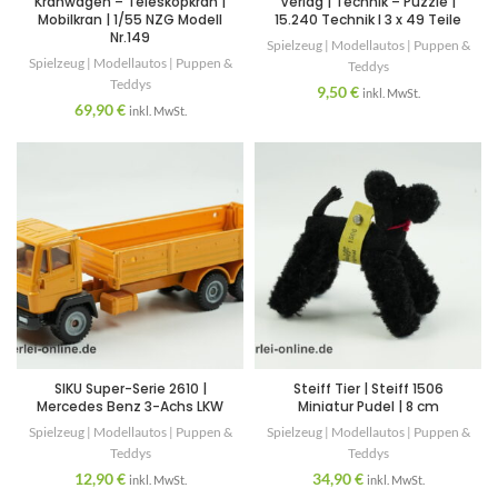
Kranwagen – Teleskopkran |
Verlag | Technik – Puzzle |
Mobilkran | 1/55 NZG Modell
15.240 Technik I 3 x 49 Teile
Nr.149
Spielzeug | Modellautos | Puppen &
Spielzeug | Modellautos | Puppen &
Teddys
Teddys
9,50
€
inkl. MwSt.
69,90
€
inkl. MwSt.
SIKU Super-Serie 2610 |
Steiff Tier | Steiff 1506
Mercedes Benz 3-Achs LKW
Miniatur Pudel | 8 cm
Spielzeug | Modellautos | Puppen &
Spielzeug | Modellautos | Puppen &
Teddys
Teddys
12,90
€
34,90
€
inkl. MwSt.
inkl. MwSt.