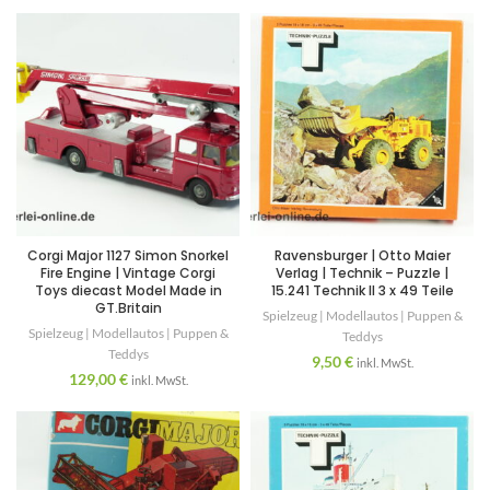
Corgi Major 1127 Simon Snorkel
Ravensburger | Otto Maier
Fire Engine | Vintage Corgi
Verlag | Technik – Puzzle |
Toys diecast Model Made in
15.241 Technik II 3 x 49 Teile
GT.Britain
Spielzeug | Modellautos | Puppen &
Spielzeug | Modellautos | Puppen &
Teddys
Teddys
9,50
€
inkl. MwSt.
129,00
€
inkl. MwSt.