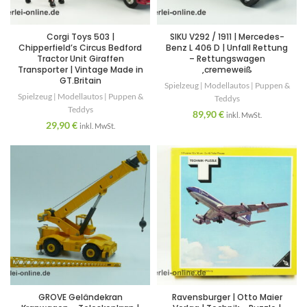
Corgi Toys 503 |
SIKU V292 / 1911 | Mercedes-
Chipperfield’s Circus Bedford
Benz L 406 D | Unfall Rettung
Tractor Unit Giraffen
– Rettungswagen
Transporter | Vintage Made in
,cremeweiß
GT.Britain
Spielzeug | Modellautos | Puppen &
Spielzeug | Modellautos | Puppen &
Teddys
Teddys
89,90
€
inkl. MwSt.
29,90
€
inkl. MwSt.
GROVE Geländekran
Ravensburger | Otto Maier