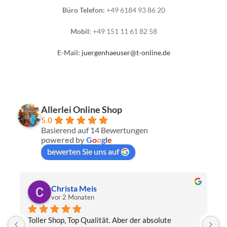
Büro Telefon:
+49 6184 93 86 20
Mobil:
+49 151 11 61 82 58
E-Mail:
juergenhaeuser@t-online.de
Allerlei Online Shop
5.0
Basierend auf 14 Bewertungen
powered by
G
o
o
g
l
e
bewerten Sie uns auf
Christa Meis
vor 2 Monaten
Toller Shop, Top Qualität. Aber der absolute 
E