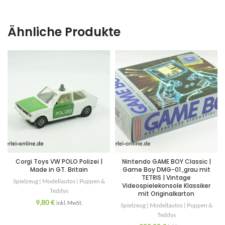
Ähnliche Produkte
Corgi Toys VW POLO Polizei |
Nintendo GAME BOY Classic |
Made in GT. Britain
Game Boy DMG-01 ,grau mit
TETRIS | Vintage
Spielzeug | Modellautos | Puppen &
Videospielekonsole Klassiker
Teddys
mit Originalkarton
9,80
€
inkl. MwSt.
Spielzeug | Modellautos | Puppen &
Teddys