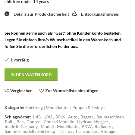
children under 14 years
Details zur Produktsicherheit
Entsorgungshinweis
Sie können gerne auch als "Gast" ohne Kundenkonto bestellen.
Legen Sie einfach Ihre/n Wunschartikel in den Warenkorb und
füllen Sie die erforderlichen Felder aus.
1 vorrätig
IN DEN WARENKORB
Vergleichen
Zur Wunschliste hinzufügen
Kategorie:
Spielzeug | Modellautos | Puppen & Teddys
Schlagwörter:
1:43
,
1/43
,
3066
,
Auto
,
Bagger
,
Baumaschinen
,
Bulli
,
Bus
,
Conrad
,
Conrad Modelle
,
Hydraulikbagger
,
made in Germany
,
Modell
,
Modellauto
,
PKW
,
Radlader
,
Sammlermodell
,
Spielzeug
,
T3
,
Toy
,
Transporter
,
Vintage
,