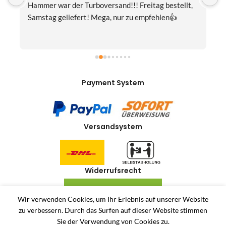
Hammer war der Turboversand!!! Freitag bestellt, 
f
Samstag geliefert! Mega, nur zu empfehlen👍
v
Payment System
Versandsystem
Widerrufsrecht
VERTRAG WIDERRUFEN
Wir verwenden Cookies, um Ihr Erlebnis auf unserer Website
zu verbessern.
Durch das Surfen auf dieser Website stimmen
Allerlei-Online
2024
Dienstleistungen Häuser
. Antiquitäten und Second Hand
Sie der Verwendung von Cookies zu.
Produkte Online Shop.