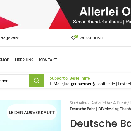
0
dfähige Ware
WUNSCHLISTE
SHOP
ÜBER UNS
KONTAKT
Support & Bestellhilfe
E-Mail: juergenhaeuser@t-online.de | Festn
Startseite
Antiquitäten & Kunst / 
Deutsche Bahn | DB Messing Eisenb
LEIDER AUSVERKAUFT
Deutsche Ba