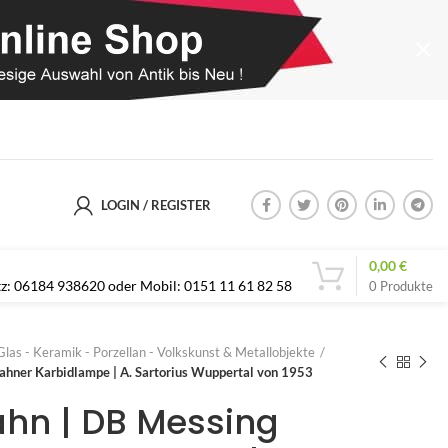
LOGIN / REGISTER
0,00
€
etz: 06184 938620 oder Mobil: 0151 11 61 82 58
0
Produkte
Glas - Keramik - Porzellan - Volkskunst & Metallobjekte
ahner Karbidlampe | A. Sartorius Wuppertal von 1953
hn | DB Messing