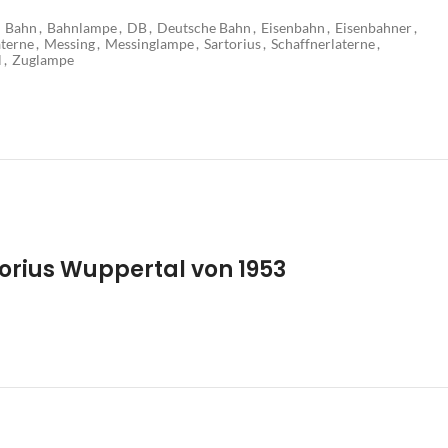
Bahn
,
Bahnlampe
,
DB
,
Deutsche Bahn
,
Eisenbahn
,
Eisenbahner
,
aterne
,
Messing
,
Messinglampe
,
Sartorius
,
Schaffnerlaterne
,
l
,
Zuglampe
orius Wuppertal von 1953