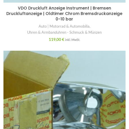
VDO Druckluft Anzeige Instrument | Bremsen
Druckluftanzeige | Oldtimer Chrom Bremsdruckanzeige
0-10 bar
Auto | Motorrad & Automobilia
,
Uhren & Armbanduhren - Schmuck & Münzen
119,00
€
inkl. MwSt.