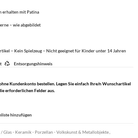
n erhalten mit Patina
erne – wie abgebildet
tikel – Kein Spielzeug – Nicht geeignet für Kinder unter 14 Jahren
t
Entsorgungshinweis
 ohne Kundenkonto bestellen. Legen Sie einfach Ihre/n Wunschartikel
ie erforderlichen Felder aus.
liste hinzufügen
/ Glas - Keramik - Porzellan - Volkskunst & Metallobjekte
,