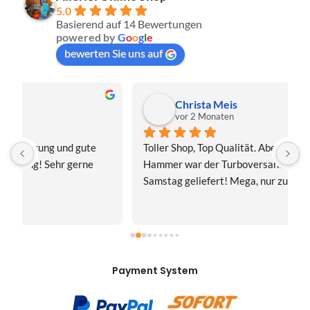
5.0
Basierend auf 14 Bewertungen
powered by
G
o
o
g
l
e
bewerten Sie uns auf
Christa Meis
vor 2 Monaten
Toller Shop, Top Qualität. Aber der absolute 
E
Hammer war der Turboversand!!! Freitag bestellt, 
f
Samstag geliefert! Mega, nur zu empfehlen👍
v
Payment System