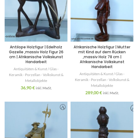
Antilope Holzfigur | Edelholz
Afrikanische Holzfigur | Mutter
Gazelle ,massiv Holz Figur 26
mit Kind auf dem Rücken
cm | Afrikanische Volkskunst
,massiv Holz 78 cm |
Handarbeit
Afrikanische Volkskunst
Handarbeit
Antiquitäten & Kunst / Glas -
Antiquitäten & Kunst / Glas -
Keramik - Porzellan - Volkskunst &
Keramik - Porzellan - Volkskunst &
Metallobjekte
Metallobjekte
36,90
€
inkl. MwSt.
289,00
€
inkl. MwSt.