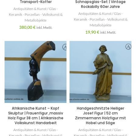
Transport-Koffer
Schnapsglas-Set | Vintage
Rockabilly 60er Jahre
Antiquitäten & Kunst / Glas -
Antiquitäten & Kunst / Glas -
Keramik - Porzellan - Volkskunst &
Keramik - Porzellan - Volkskunst &
Metallobjekte
Metallobjekte
380,00
€
inkl. MwSt.
19,90
€
inkl. MwSt.
Afrikanische Kunst – Kopf
Handgeschnitzte Heiliger
Skulptur | Frauenfigur ,massiv
Josef Figur | 52 cm
Holz Figur 38 cm | Afrikanische
Zimmermann Holzfigur mit
Volkskunst Handarbeit
Hobel und Säge
Antiquitäten & Kunst / Glas -
Antiquitäten & Kunst / Glas -
Keramik - Porzellan - Volkskunst &
Keramik - Porzellan - Volkskunst &