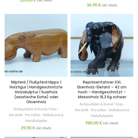
inkl. MwSt.
36,90
€
inkl. MwSt.
Nilpferd / Flußpferd Hippo |
Repräsentativer XXL
Holzfigur | Handgeschnitzte
Ebenholz-Elefant – 42 cm
Holzskulptur | Suarholz
hoch – Handgeschnitzt –
(asiatische Eiche) oder
Massivholz 18,3 Kg schwer
Olivenholz
Antiquitäten & Kunst / Glas -
Antiquitäten & Kunst / Glas -
Keramik - Porzellan - Volkskunst &
Keramik - Porzellan - Volkskunst &
Metallobjekte
Metallobjekte
980,00
€
inkl. MwSt.
39,90
€
inkl. MwSt.