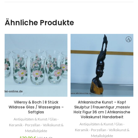
Ähnliche Produkte
Villeroy & Boch | 8 Stück
Afrikanische Kunst – Kopf
Wildrose Glas / Wasserglas –
Skulptur | Frauenfigur ,massiv
Saftglas
Holz Figur 36 cm | Afrikanische
Volkskunst Handarbeit
Antiquitäten & Kunst / Glas -
Antiquitäten & Kunst / Glas -
Keramik - Porzellan - Volkskunst &
Keramik - Porzellan - Volkskunst &
Metallobjekte
Metallobjekte
120,00
€