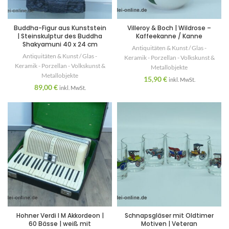
Buddha-Figur aus Kunststein
Villeroy & Boch | Wildrose –
| Steinskulptur des Buddha
Kaffeekanne / Kanne
Shakyamuni 40 x 24 cm
Antiquitäten & Kunst / Glas -
Antiquitäten & Kunst / Glas -
Keramik - Porzellan - Volkskunst &
Keramik - Porzellan - Volkskunst &
Metallobjekte
Metallobjekte
15,90
€
inkl. MwSt.
89,00
€
inkl. MwSt.
Hohner Verdi I M Akkordeon |
Schnapsgläser mit Oldtimer
60 Bässe | weiß mit
Motiven | Veteran