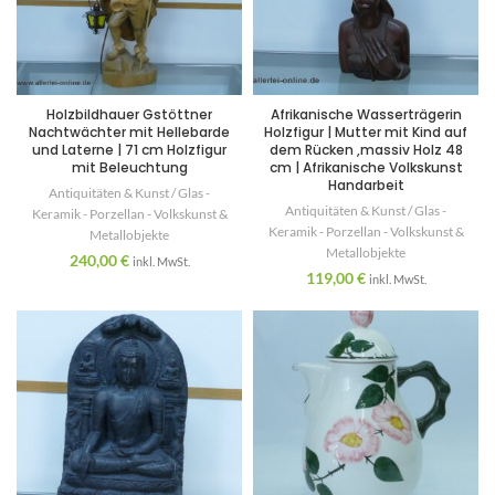
Holzbildhauer Gstöttner
Afrikanische Wasserträgerin
Nachtwächter mit Hellebarde
Holzfigur | Mutter mit Kind auf
und Laterne | 71 cm Holzfigur
dem Rücken ,massiv Holz 48
mit Beleuchtung
cm | Afrikanische Volkskunst
Handarbeit
Antiquitäten & Kunst / Glas -
Antiquitäten & Kunst / Glas -
Keramik - Porzellan - Volkskunst &
Keramik - Porzellan - Volkskunst &
Metallobjekte
Metallobjekte
240,00
€
inkl. MwSt.
119,00
€
inkl. MwSt.