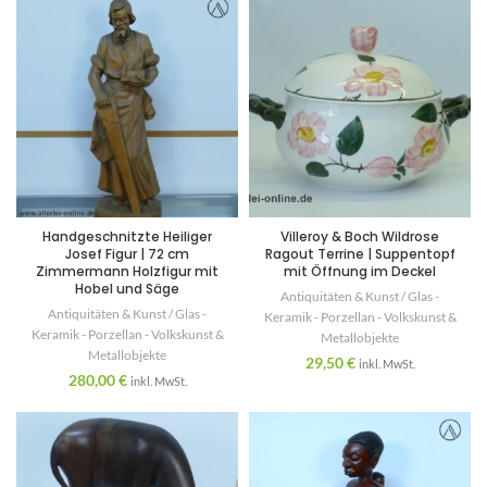
Handgeschnitzte Heiliger
Villeroy & Boch Wildrose
Josef Figur | 72 cm
Ragout Terrine | Suppentopf
Zimmermann Holzfigur mit
mit Öffnung im Deckel
Hobel und Säge
Antiquitäten & Kunst / Glas -
Antiquitäten & Kunst / Glas -
Keramik - Porzellan - Volkskunst &
Keramik - Porzellan - Volkskunst &
Metallobjekte
Metallobjekte
29,50
€
inkl. MwSt.
280,00
€
inkl. MwSt.