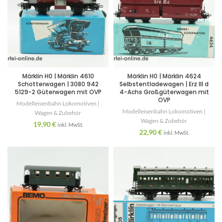
Märklin H0 | Märklin 4610
Märklin H0 | Märklin 4624
Schotterwagen | 3080 942
Selbstentladewagen | Erz III d
5129-2 Güterwagen mit OVP
4-Achs Großgüterwagen mit
OVP
Modelleisenbahn Lokomotiven |
Modelleisenbahn Lokomotiven |
Wagen & Zubehör
Wagen & Zubehör
19,90
€
inkl. MwSt.
22,90
€
inkl. MwSt.