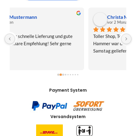
Christa Meis
vor 2 Monaten
Toller Shop, Top Qualität. Aber der absolute 
E
Hammer war der Turboversand!!! Freitag bestellt, 
f
Samstag geliefert! Mega, nur zu empfehlen👍
v
Payment System
Versandsystem