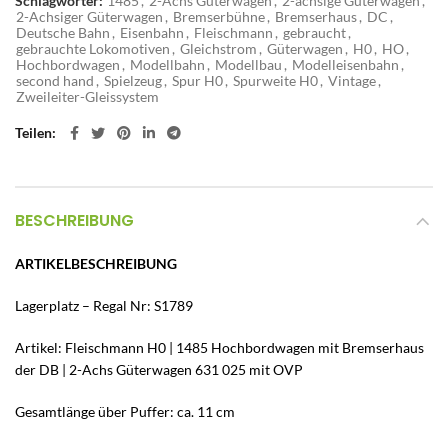
Schlagwörter:
1485
,
2-Achs Güterwagen
,
2-achsige Güterwagen
,
2-Achsiger Güterwagen
,
Bremserbühne
,
Bremserhaus
,
DC
,
Deutsche Bahn
,
Eisenbahn
,
Fleischmann
,
gebraucht
,
gebrauchte Lokomotiven
,
Gleichstrom
,
Güterwagen
,
H0
,
HO
,
Hochbordwagen
,
Modellbahn
,
Modellbau
,
Modelleisenbahn
,
second hand
,
Spielzeug
,
Spur H0
,
Spurweite H0
,
Vintage
,
Zweileiter-Gleissystem
Teilen
BESCHREIBUNG
ARTIKELBESCHREIBUNG
Lagerplatz – Regal Nr: S1789
Artikel: Fleischmann H0 | 1485 Hochbordwagen mit Bremserhaus
der DB | 2-Achs Güterwagen 631 025 mit OVP
Gesamtlänge über Puffer: ca. 11 cm