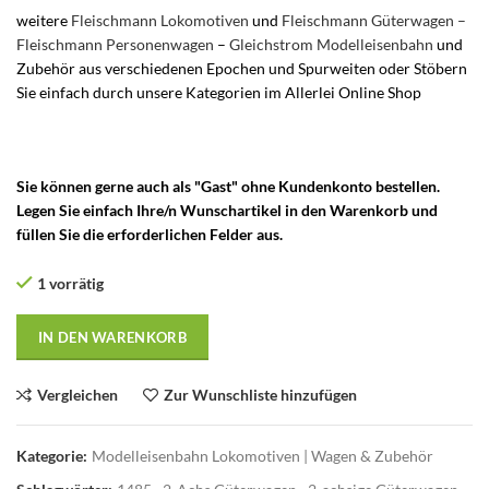
weitere
Fleischmann Lokomotiven
und
Fleischmann Güterwagen –
Fleischmann Personenwagen
–
Gleichstrom Modelleisenbahn
und
Zubehör aus verschiedenen Epochen und Spurweiten oder Stöbern
Sie einfach durch unsere Kategorien im Allerlei Online Shop
–
Fleischmann DC Gleichstrom Zweileiter-Gleissystem DC
Gleichstrom – gebrauchte Fleischmann Modelleisenbahn
Sie können gerne auch als "Gast" ohne Kundenkonto bestellen.
Legen Sie einfach Ihre/n Wunschartikel in den Warenkorb und
füllen Sie die erforderlichen Felder aus.
1 vorrätig
IN DEN WARENKORB
Vergleichen
Zur Wunschliste hinzufügen
Kategorie:
Modelleisenbahn Lokomotiven | Wagen & Zubehör