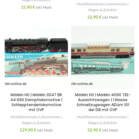
Modelleisenbahn Lokomotiven |
15,90
€
inkl. MwSt.
Wagen & Zubehör
22,90
€
inkl. MwSt.
Märklin H0 | Märklin 3047 BR
Märklin H0 | Märklin 4090 TEE-
44 690 Dampflokomotive |
Aussichtswagen | 1.Klasse
Schlepptenderlokomotive
Schnellzugwagen ADüm 101
mit OVP
der DB mit OVP
Modelleisenbahn Lokomotiven |
Modelleisenbahn Lokomotiven |
Wagen & Zubehör
Wagen & Zubehör
129,90
€
32,90
€
inkl. MwSt.
inkl. MwSt.