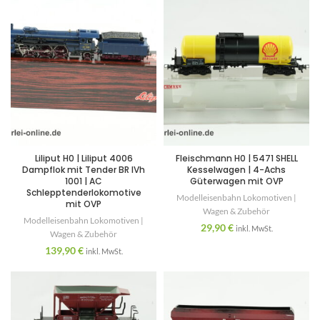
Liliput H0 | Liliput 4006
Fleischmann H0 | 5471 SHELL
Dampflok mit Tender BR IVh
Kesselwagen | 4-Achs
1001 | AC
Güterwagen mit OVP
Schlepptenderlokomotive
Modelleisenbahn Lokomotiven |
mit OVP
Wagen & Zubehör
Modelleisenbahn Lokomotiven |
29,90
€
inkl. MwSt.
Wagen & Zubehör
139,90
€
inkl. MwSt.