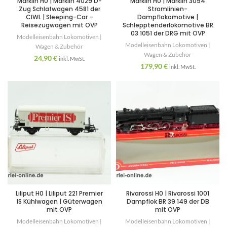
Märklin H0 | Märklin 4029 D-
Märklin H0 | Märklin 3094
Zug Schlafwagen 4581 der
Stromlinien-
CIWL | Sleeping-Car –
Dampflokomotive |
Reisezugwagen mit OVP
Schlepptenderlokomotive BR
03 1051 der DRG mit OVP
Modelleisenbahn Lokomotiven |
Modelleisenbahn Lokomotiven |
Wagen & Zubehör
Wagen & Zubehör
24,90
€
inkl. MwSt.
179,90
€
inkl. MwSt.
Liliput H0 | Liliput 221 Premier
Rivarossi H0 | Rivarossi 1001
IS Kühlwagen | Güterwagen
Dampflok BR 39 149 der DB
mit OVP
mit OVP
Modelleisenbahn Lokomotiven |
Modelleisenbahn Lokomotiven |