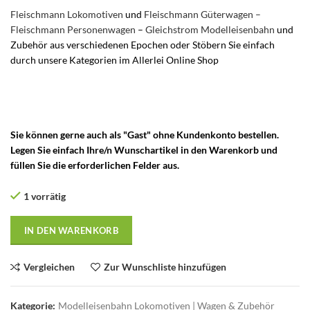
Fleischmann Lokomotiven
und
Fleischmann Güterwagen –
Fleischmann Personenwagen
–
Gleichstrom Modelleisenbahn
und
Zubehör aus verschiedenen Epochen oder Stöbern Sie einfach
durch unsere Kategorien im Allerlei Online Shop
– Fleischmann DC
Gleichstrom Zweileiter-Gleissystem DC Gleichstrom – gebrauchte
Fleischmann Modelleisenbahn Fleischmann Btms 55 Güterwagen –
Behältertragwagen – Tragwagen
Sie können gerne auch als "Gast" ohne Kundenkonto bestellen.
Legen Sie einfach Ihre/n Wunschartikel in den Warenkorb und
füllen Sie die erforderlichen Felder aus.
1 vorrätig
IN DEN WARENKORB
Vergleichen
Zur Wunschliste hinzufügen
Kategorie:
Modelleisenbahn Lokomotiven | Wagen & Zubehör