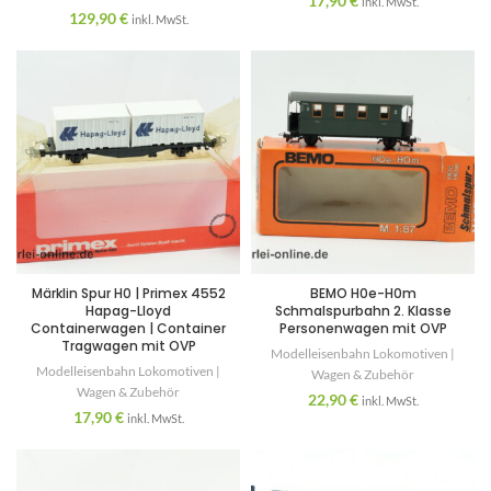
17,90
€
inkl. MwSt.
129,90
€
inkl. MwSt.
Märklin Spur H0 | Primex 4552
BEMO H0e-H0m
Hapag-Lloyd
Schmalspurbahn 2. Klasse
Containerwagen | Container
Personenwagen mit OVP
Tragwagen mit OVP
Modelleisenbahn Lokomotiven |
Modelleisenbahn Lokomotiven |
Wagen & Zubehör
Wagen & Zubehör
22,90
€
inkl. MwSt.
17,90
€
inkl. MwSt.