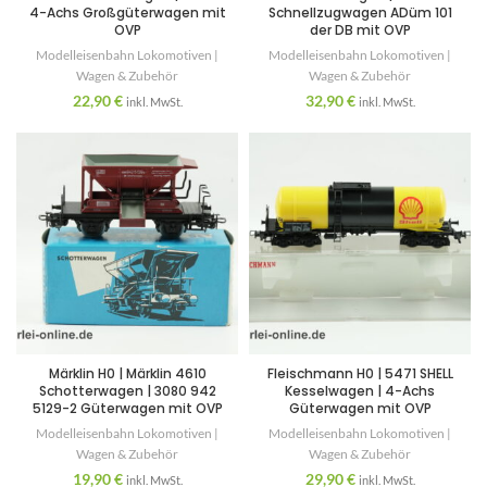
4-Achs Großgüterwagen mit
Schnellzugwagen ADüm 101
OVP
der DB mit OVP
Modelleisenbahn Lokomotiven |
Modelleisenbahn Lokomotiven |
Wagen & Zubehör
Wagen & Zubehör
22,90
€
32,90
€
inkl. MwSt.
inkl. MwSt.
Märklin H0 | Märklin 4610
Fleischmann H0 | 5471 SHELL
Schotterwagen | 3080 942
Kesselwagen | 4-Achs
5129-2 Güterwagen mit OVP
Güterwagen mit OVP
Modelleisenbahn Lokomotiven |
Modelleisenbahn Lokomotiven |
Wagen & Zubehör
Wagen & Zubehör
19,90
€
29,90
€
inkl. MwSt.
inkl. MwSt.