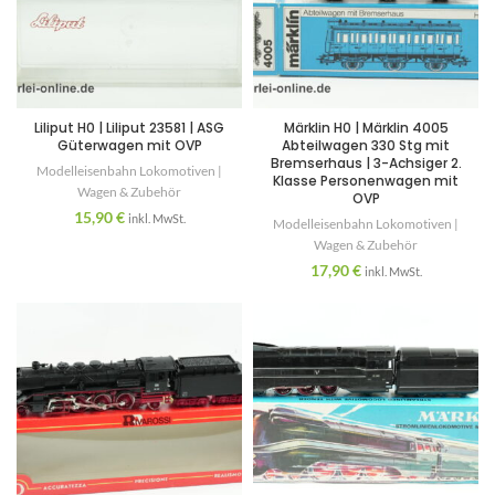
Liliput H0 | Liliput 23581 | ASG
Märklin H0 | Märklin 4005
Güterwagen mit OVP
Abteilwagen 330 Stg mit
Bremserhaus | 3-Achsiger 2.
Modelleisenbahn Lokomotiven |
Klasse Personenwagen mit
Wagen & Zubehör
OVP
15,90
€
inkl. MwSt.
Modelleisenbahn Lokomotiven |
Wagen & Zubehör
17,90
€
inkl. MwSt.