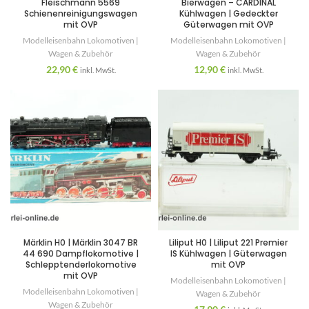
Fleischmann 5569
Bierwagen – CARDINAL
Schienenreinigungswagen
Kühlwagen | Gedeckter
mit OVP
Güterwagen mit OVP
Modelleisenbahn Lokomotiven |
Modelleisenbahn Lokomotiven |
Wagen & Zubehör
Wagen & Zubehör
22,90
€
12,90
€
inkl. MwSt.
inkl. MwSt.
Märklin H0 | Märklin 3047 BR
Liliput H0 | Liliput 221 Premier
44 690 Dampflokomotive |
IS Kühlwagen | Güterwagen
Schlepptenderlokomotive
mit OVP
mit OVP
Modelleisenbahn Lokomotiven |
Modelleisenbahn Lokomotiven |
Wagen & Zubehör
Wagen & Zubehör