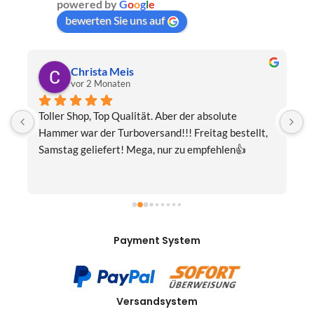
powered by
G
o
o
g
l
e
bewerten Sie uns auf
Christa Meis
vor 2 Monaten
Toller Shop, Top Qualität. Aber der absolute 
E
Hammer war der Turboversand!!! Freitag bestellt, 
f
Samstag geliefert! Mega, nur zu empfehlen👍
v
Payment System
Versandsystem