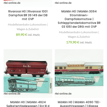
Rivarossi H0 | Rivarossi 1001
Märklin H0 | Märklin 3094
Dampflok BR 39 149 der DB
Stromlinien-
mit OVP
Dampflokomotive |
Schlepptenderlokomotive BR
Modelleisenbahn Lokomotiven |
03 1051 der DRG mit OVP
Wagen & Zubehör
Modelleisenbahn Lokomotiven |
89,90
€
inkl. MwSt.
Wagen & Zubehör
179,90
€
inkl. MwSt.
Märklin H0 | Märklin 4624
Märklin H0 | Märklin 4090 TEE-
Selbstentladewagen | Erz III d
Aussichtswagen | 1.Klasse