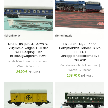
Märklin H0 | Märklin 4029 D-
Liliput H0 | Liliput 4006
Zug Schlafwagen 4581 der
Dampflok mit Tender BR IVh
CIWL | Sleeping-Car –
1001 | AC
Reisezugwagen mit OVP
Schlepptenderlokomotive
mit OVP
Modelleisenbahn Lokomotiven |
Modelleisenbahn Lokomotiven |
Wagen & Zubehör
Wagen & Zubehör
24,90
€
inkl. MwSt.
139,90
€
inkl. MwSt.