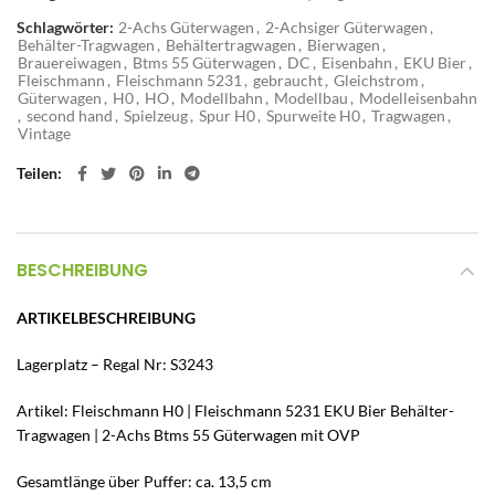
Schlagwörter:
2-Achs Güterwagen
,
2-Achsiger Güterwagen
,
Behälter-Tragwagen
,
Behältertragwagen
,
Bierwagen
,
Brauereiwagen
,
Btms 55 Güterwagen
,
DC
,
Eisenbahn
,
EKU Bier
,
Fleischmann
,
Fleischmann 5231
,
gebraucht
,
Gleichstrom
,
Güterwagen
,
H0
,
HO
,
Modellbahn
,
Modellbau
,
Modelleisenbahn
,
second hand
,
Spielzeug
,
Spur H0
,
Spurweite H0
,
Tragwagen
,
Vintage
Teilen
BESCHREIBUNG
ARTIKELBESCHREIBUNG
Lagerplatz – Regal Nr: S3243
Artikel: Fleischmann H0 | Fleischmann 5231 EKU Bier Behälter-
Tragwagen | 2-Achs Btms 55 Güterwagen mit OVP
Gesamtlänge über Puffer: ca. 13,5 cm