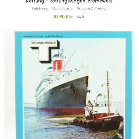
Rettung – Rettungswagen ,cremeweiß
Spielzeug | Modellautos | Puppen & Teddys
89,90
€
inkl. MwSt.