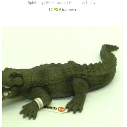
Spielzeug | Modellautos | Puppen & Teddys
12,90
€
inkl. MwSt.