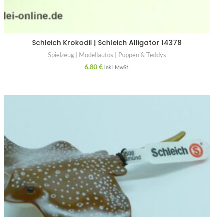
Schleich Krokodil | Schleich Alligator 14378
Spielzeug | Modellautos | Puppen & Teddys
6,80
€
inkl. MwSt.