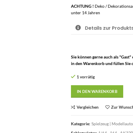
ACHTUNG !
Deko / Dekorationsar
unter 14 Jahren
Details zur Produkt
Sie können gerne auch als "Gast"
in den Warenkorb und füllen Sie d
1 vorrätig
IN DEN WARENKORB
Vergleichen
Zur Wunsch
Kategorie:
Spielzeug | Modellaut
Schlagwörter:
1/64
,
164
,
AK320