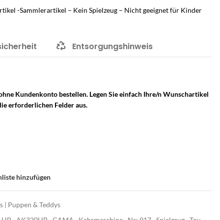
tikel -Sammlerartikel – Kein Spielzeug – Nicht geeignet für Kinder
sicherheit
Entsorgungshinweis
 ohne Kundenkonto bestellen. Legen Sie einfach Ihre/n Wunschartikel
ie erforderlichen Felder aus.
liste hinzufügen
os | Puppen & Teddys
 HB
,
AK320HB
,
GAMA
,
Kehrmaschine
,
Nr: 917
,
Spielzeug
,
Toy
,