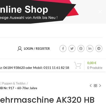
LOGIN / REGISTER
0,00
€
etz: 06184 938620 oder Mobil: 0151 11 61 82 58
0
Produkte
s | Puppen & Teddys
 Nr: 917 – 60-70er Jahre
Kehrmaschine AK320 HB