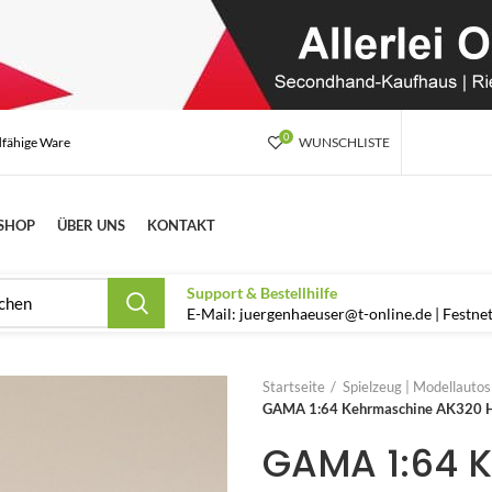
0
dfähige Ware
WUNSCHLISTE
SHOP
ÜBER UNS
KONTAKT
Support & Bestellhilfe
E-Mail: juergenhaeuser@t-online.de | Festn
Startseite
Spielzeug | Modellauto
GAMA 1:64 Kehrmaschine AK320 HB
GAMA 1:64 