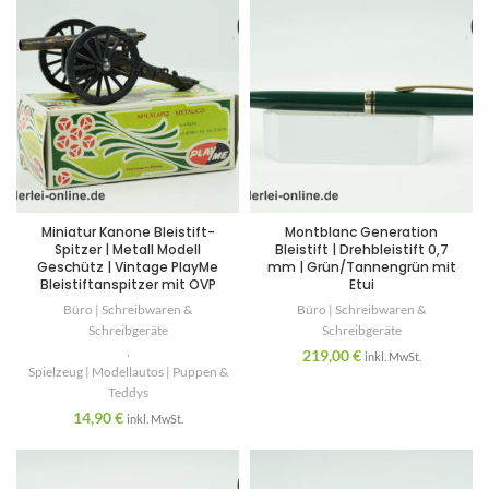
Miniatur Kanone Bleistift-
Montblanc Generation
Spitzer | Metall Modell
Bleistift | Drehbleistift 0,7
Geschütz | Vintage PlayMe
mm | Grün/Tannengrün mit
Bleistiftanspitzer mit OVP
Etui
Büro | Schreibwaren &
Büro | Schreibwaren &
Schreibgeräte
Schreibgeräte
,
219,00
€
inkl. MwSt.
Spielzeug | Modellautos | Puppen &
Teddys
14,90
€
inkl. MwSt.