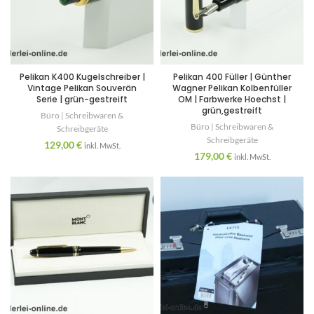
Pelikan K400 Kugelschreiber |
Pelikan 400 Füller | Günther
Vintage Pelikan Souverän
Wagner Pelikan Kolbenfüller
Serie | grün-gestreift
OM | Farbwerke Hoechst |
grün,gestreift
Büro | Schreibwaren &
Büro | Schreibwaren &
Schreibgeräte
Schreibgeräte
129,00
€
inkl. MwSt.
179,00
€
inkl. MwSt.