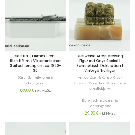
Bleistift | 1,18mm Dreh-
Drei weise Affen Messing
Bleistift mit Viktorianischer
Figur auf Onyx Sockel |
Guillochierung um ca. 1920-
Schreibtisch Dekoration |
30
Vintage Tierfigur
Büro | Schreibwaren &
Antiquitäten & Kunst / Glas -
Schreibgeräte
Keramik - Porzellan - Volkskunst &
Metallobjekte
89,00
€
inkl. MwSt.
,
Büro | Schreibwaren &
Schreibgeräte
29,90
€
inkl. MwSt.