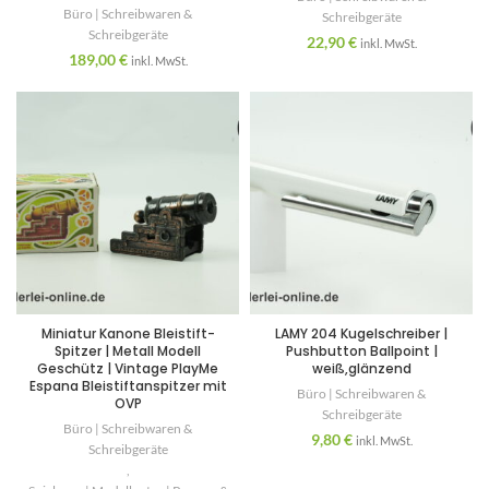
Büro | Schreibwaren &
Schreibgeräte
Schreibgeräte
22,90
€
inkl. MwSt.
189,00
€
inkl. MwSt.
Miniatur Kanone Bleistift-
LAMY 204 Kugelschreiber |
Spitzer | Metall Modell
Pushbutton Ballpoint |
Geschütz | Vintage PlayMe
weiß,glänzend
Espana Bleistiftanspitzer mit
Büro | Schreibwaren &
OVP
Schreibgeräte
Büro | Schreibwaren &
9,80
€
inkl. MwSt.
Schreibgeräte
,