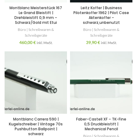
Montblanc Meisterstück 167
Leitz Koffer | Business
Le Grand Bleistift |
Pilotenkoffer 1962 | Pilot Case
Drehbleistift 0,9 mm –
Aktenkoffer –
Schwarz/Gold mit Etui
schwarz,unbenutzt
Büro | Schreibwaren &
Büro | Schreibwaren &
Schreibgeräte
Schreibgeräte
460,00
€
39,90
€
inkl. MwSt.
inkl. MwSt.
Montblanc Carrera 590 |
Faber-Castell XF – TK-Fine
Kugelschreiber | Vintage 70s
0,5 Druckbleistift |
Pushbutton Ballpoint |
Mechanical Pencil
schwarz
Büro | Schreibwaren &