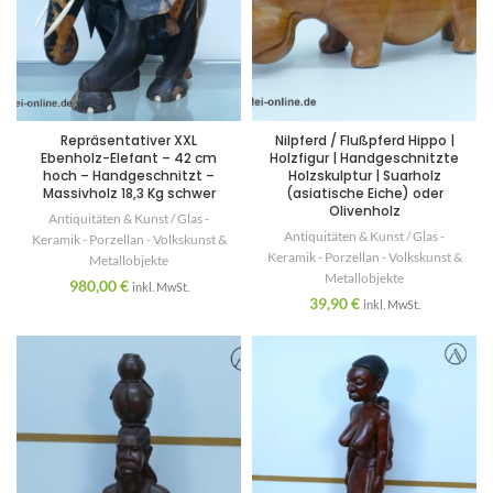
Repräsentativer XXL
Nilpferd / Flußpferd Hippo |
Ebenholz-Elefant – 42 cm
Holzfigur | Handgeschnitzte
hoch – Handgeschnitzt –
Holzskulptur | Suarholz
Massivholz 18,3 Kg schwer
(asiatische Eiche) oder
Olivenholz
Antiquitäten & Kunst / Glas -
Antiquitäten & Kunst / Glas -
Keramik - Porzellan - Volkskunst &
Keramik - Porzellan - Volkskunst &
Metallobjekte
Metallobjekte
980,00
€
inkl. MwSt.
39,90
€
inkl. MwSt.