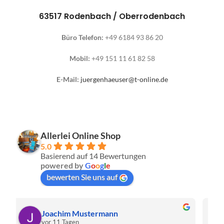
63517 Rodenbach / Oberrodenbach
Büro Telefon:
+49 6184 93 86 20
Mobil:
+49 151 11 61 82 58
E-Mail:
juergenhaeuser@t-online.de
Allerlei Online Shop
5.0
Basierend auf 14 Bewertungen
powered by
G
o
o
g
l
e
bewerten Sie uns auf
Christa Meis
vor 2 Monaten