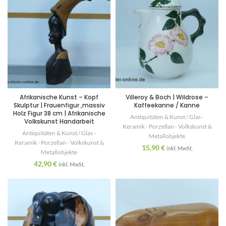
Afrikanische Kunst – Kopf
Villeroy & Boch | Wildrose –
Skulptur | Frauenfigur ,massiv
Kaffeekanne / Kanne
Holz Figur 38 cm | Afrikanische
Antiquitäten & Kunst / Glas -
Volkskunst Handarbeit
Keramik - Porzellan - Volkskunst &
Antiquitäten & Kunst / Glas -
Metallobjekte
Keramik - Porzellan - Volkskunst &
15,90
€
inkl. MwSt.
Metallobjekte
42,90
€
inkl. MwSt.