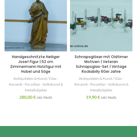
Handgeschnitzte Heiliger
Schnapsgläser mit Oldtimer
Josef Figur | 52 cm
Motiven | Veteran
Zimmermann Holzfigur mit
Schnapsglas-Set | Vintage
Hobel und Säge
Rockabilly 60er Jahre
Antiquitäten & Kunst / Glas -
Antiquitäten & Kunst / Glas -
Keramik - Porzellan - Volkskunst &
Keramik - Porzellan - Volkskunst &
Metallobjekte
Metallobjekte
280,00
€
19,90
€
inkl. MwSt.
inkl. MwSt.