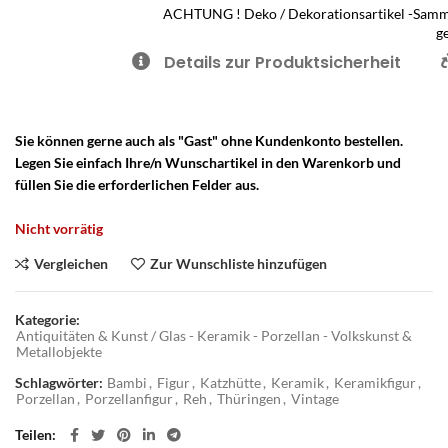
ACHTUNG ! Deko / Dekorationsartikel -Sammle
g
Details zur Produktsicherheit
Sie können gerne auch als "Gast" ohne Kundenkonto bestellen.
Legen Sie einfach Ihre/n Wunschartikel in den Warenkorb und
füllen Sie die erforderlichen Felder aus.
Nicht vorrätig
Vergleichen
Zur Wunschliste hinzufügen
Kategorie:
Antiquitäten & Kunst / Glas - Keramik - Porzellan - Volkskunst &
Metallobjekte
Schlagwörter:
Bambi
,
Figur
,
Katzhütte
,
Keramik
,
Keramikfigur
,
Porzellan
,
Porzellanfigur
,
Reh
,
Thüringen
,
Vintage
Teilen