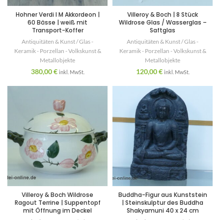
Hohner Verdi I M Akkordeon |
Villeroy & Boch | 8 Stück
60 Bässe | weiß mit
Wildrose Glas / Wasserglas –
Transport-Koffer
Saftglas
Antiquitäten & Kunst / Glas -
Antiquitäten & Kunst / Glas -
Keramik - Porzellan - Volkskunst &
Keramik - Porzellan - Volkskunst &
Metallobjekte
Metallobjekte
380,00
€
120,00
€
inkl. MwSt.
inkl. MwSt.
Villeroy & Boch Wildrose
Buddha-Figur aus Kunststein
Ragout Terrine | Suppentopf
| Steinskulptur des Buddha
mit Öffnung im Deckel
Shakyamuni 40 x 24 cm