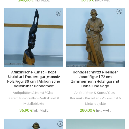
inkl. MwSt.
inkl. MwSt.
Afrikanische Kunst – Kopf
Handgeschnitzte Heiliger
Skulptur | Frauenfigur ,massiv
Josef Figur | 72 cm
Holz Figur 36 cm | Afrikanische
Zimmermann Holzfigur mit
Volkskunst Handarbeit
Hobel und Säge
Antiquitäten & Kunst / Glas -
Antiquitäten & Kunst / Glas -
Keramik - Porzellan - Volkskunst &
Keramik - Porzellan - Volkskunst &
Metallobjekte
Metallobjekte
36,90
€
280,00
€
inkl. MwSt.
inkl. MwSt.