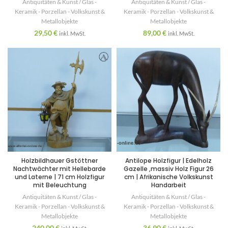
Antiquitäten & Kunst / Glas -
Antiquitäten & Kunst / Glas -
Keramik - Porzellan - Volkskunst &
Keramik - Porzellan - Volkskunst &
Metallobjekte
Metallobjekte
29,50
€
89,00
€
inkl. MwSt.
inkl. MwSt.
Holzbildhauer Gstöttner
Antilope Holzfigur | Edelholz
Nachtwächter mit Hellebarde
Gazelle ,massiv Holz Figur 26
und Laterne | 71 cm Holzfigur
cm | Afrikanische Volkskunst
mit Beleuchtung
Handarbeit
Antiquitäten & Kunst / Glas -
Antiquitäten & Kunst / Glas -
Keramik - Porzellan - Volkskunst &
Keramik - Porzellan - Volkskunst &
Metallobjekte
Metallobjekte
240,00
€
36,90
€