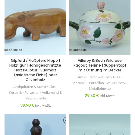
Nilpferd / Flußpferd Hippo |
Villeroy & Boch Wildrose
Holzfigur | Handgeschnitzte
Ragout Terrine | Suppentopf
Holzskulptur | Suarholz
mit Öffnung im Deckel
(asiatische Eiche) oder
Antiquitäten & Kunst / Glas -
Olivenholz
Keramik - Porzellan - Volkskunst &
Antiquitäten & Kunst / Glas -
Metallobjekte
Keramik - Porzellan - Volkskunst &
29,50
€
inkl. MwSt.
Metallobjekte
39,90
€
inkl. MwSt.