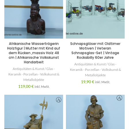
Afrikanische Wasserträgerin
Schnapsgläser mit Oldtimer
Holzfigur | Mutter mit Kind auf
Motiven | Veteran
dem Rücken ,massiv Holz 48
Schnapsglas-Set | Vintage
cm | Afrikanische Volkskunst
Rockabilly 60er Jahre
Handarbeit
Antiquitäten & Kunst / Glas -
Antiquitäten & Kunst / Glas -
Keramik - Porzellan - Volkskunst &
Keramik - Porzellan - Volkskunst &
Metallobjekte
Metallobjekte
19,90
€
inkl. MwSt.
119,00
€
inkl. MwSt.