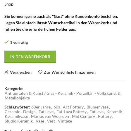
Shop
Sie können gerne auch als "Gast" ohne Kundenkonto bestellen.
Legen Sie einfach Ihre/n Wunschartikel in den Warenkorb und
füllen Sie die erforderlichen Felder aus.
1 vorrätig
IN DEN WARENKORB
Vergleichen
Zur Wunschliste hinzufügen
Kategorie:
Antiquitäten & Kunst / Glas - Keramik - Porzellan - Volkskunst &
Metallobjekte
Schlagwörter:
60er Jahre
,
60s
,
Art Pottery
,
Blumenvase
,
Ceramic
,
Design
,
Fat Lava
,
Fat-Lava Pottery
,
FatLava
,
Keramik
,
Keramikvase
,
Marius van Woerden
,
Mid Century
,
Pottery
,
Studio Keramik
,
Vase
,
Vest
,
Vintage