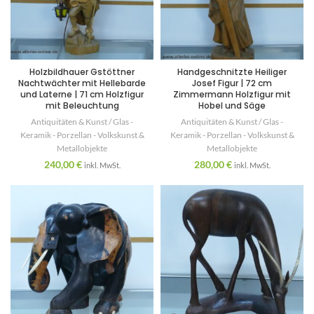
Holzbildhauer Gstöttner
Handgeschnitzte Heiliger
Nachtwächter mit Hellebarde
Josef Figur | 72 cm
und Laterne | 71 cm Holzfigur
Zimmermann Holzfigur mit
mit Beleuchtung
Hobel und Säge
Antiquitäten & Kunst / Glas -
Antiquitäten & Kunst / Glas -
Keramik - Porzellan - Volkskunst &
Keramik - Porzellan - Volkskunst &
Metallobjekte
Metallobjekte
240,00
€
280,00
€
inkl. MwSt.
inkl. MwSt.