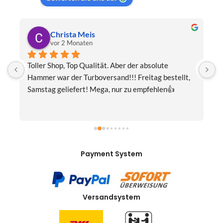
Christa Meis
vor 2 Monaten
Toller Shop, Top Qualität. Aber der absolute 
E
Hammer war der Turboversand!!! Freitag bestellt, 
f
Samstag geliefert! Mega, nur zu empfehlen👍
v
Payment System
Versandsystem