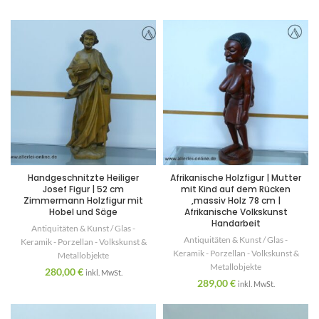
Handgeschnitzte Heiliger
Afrikanische Holzfigur | Mutter
Josef Figur | 52 cm
mit Kind auf dem Rücken
Zimmermann Holzfigur mit
,massiv Holz 78 cm |
Hobel und Säge
Afrikanische Volkskunst
Handarbeit
Antiquitäten & Kunst / Glas -
Antiquitäten & Kunst / Glas -
Keramik - Porzellan - Volkskunst &
Keramik - Porzellan - Volkskunst &
Metallobjekte
Metallobjekte
280,00
€
inkl. MwSt.
289,00
€
inkl. MwSt.