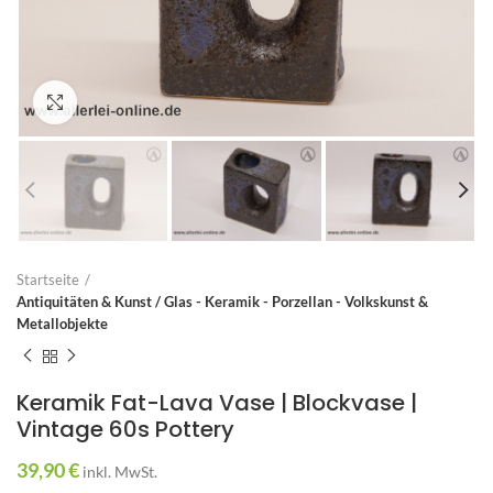
Zum Vergrößern anklicken
Startseite
Antiquitäten & Kunst / Glas - Keramik - Porzellan - Volkskunst &
Metallobjekte
Keramik Fat-Lava Vase | Blockvase |
Vintage 60s Pottery
39,90
€
inkl. MwSt.