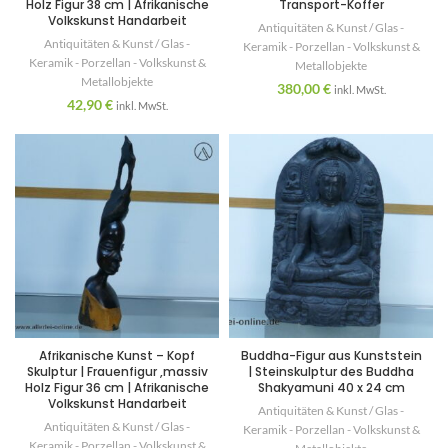
Holz Figur 38 cm | Afrikanische
Transport-Koffer
Volkskunst Handarbeit
Antiquitäten & Kunst / Glas -
Antiquitäten & Kunst / Glas -
Keramik - Porzellan - Volkskunst &
Keramik - Porzellan - Volkskunst &
Metallobjekte
Metallobjekte
380,00
€
inkl. MwSt.
42,90
€
inkl. MwSt.
Afrikanische Kunst – Kopf
Buddha-Figur aus Kunststein
Skulptur | Frauenfigur ,massiv
| Steinskulptur des Buddha
Holz Figur 36 cm | Afrikanische
Shakyamuni 40 x 24 cm
Volkskunst Handarbeit
Antiquitäten & Kunst / Glas -
Antiquitäten & Kunst / Glas -
Keramik - Porzellan - Volkskunst &
Keramik - Porzellan - Volkskunst &