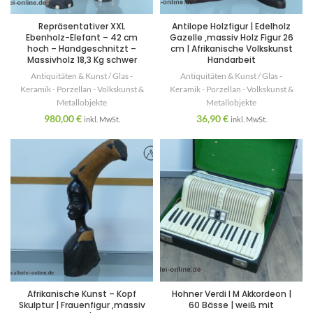
Repräsentativer XXL
Antilope Holzfigur | Edelholz
Ebenholz-Elefant – 42 cm
Gazelle ,massiv Holz Figur 26
hoch – Handgeschnitzt –
cm | Afrikanische Volkskunst
Massivholz 18,3 Kg schwer
Handarbeit
Antiquitäten & Kunst / Glas -
Antiquitäten & Kunst / Glas -
Keramik - Porzellan - Volkskunst &
Keramik - Porzellan - Volkskunst &
Metallobjekte
Metallobjekte
980,00
€
36,90
€
inkl. MwSt.
inkl. MwSt.
Afrikanische Kunst – Kopf
Hohner Verdi I M Akkordeon |
Skulptur | Frauenfigur ,massiv
60 Bässe | weiß mit