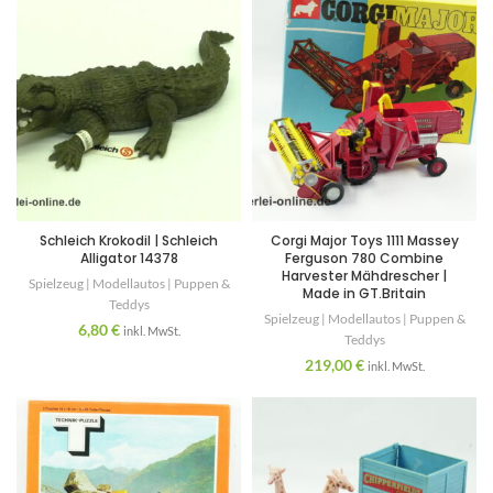
Schleich Krokodil | Schleich
Corgi Major Toys 1111 Massey
Alligator 14378
Ferguson 780 Combine
Harvester Mähdrescher |
Spielzeug | Modellautos | Puppen &
Made in GT.Britain
Teddys
Spielzeug | Modellautos | Puppen &
6,80
€
inkl. MwSt.
Teddys
219,00
€
inkl. MwSt.