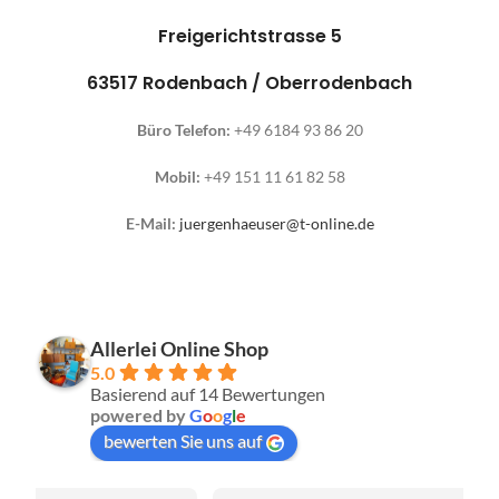
Freigerichtstrasse 5
63517 Rodenbach / Oberrodenbach
Büro Telefon:
+49 6184 93 86 20
Mobil:
+49 151 11 61 82 58
E-Mail:
juergenhaeuser@t-online.de
Allerlei Online Shop
5.0
Basierend auf 14 Bewertungen
powered by
G
o
o
g
l
e
bewerten Sie uns auf