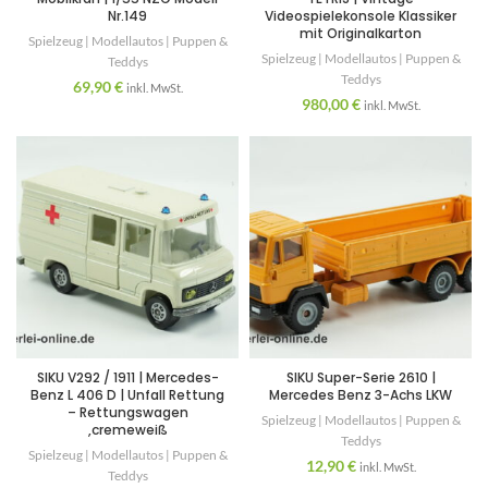
Nr.149
Videospielekonsole Klassiker
mit Originalkarton
Spielzeug | Modellautos | Puppen &
Spielzeug | Modellautos | Puppen &
Teddys
Teddys
69,90
€
inkl. MwSt.
980,00
€
inkl. MwSt.
SIKU V292 / 1911 | Mercedes-
SIKU Super-Serie 2610 |
Benz L 406 D | Unfall Rettung
Mercedes Benz 3-Achs LKW
– Rettungswagen
Spielzeug | Modellautos | Puppen &
,cremeweiß
Teddys
Spielzeug | Modellautos | Puppen &
12,90
€
inkl. MwSt.
Teddys