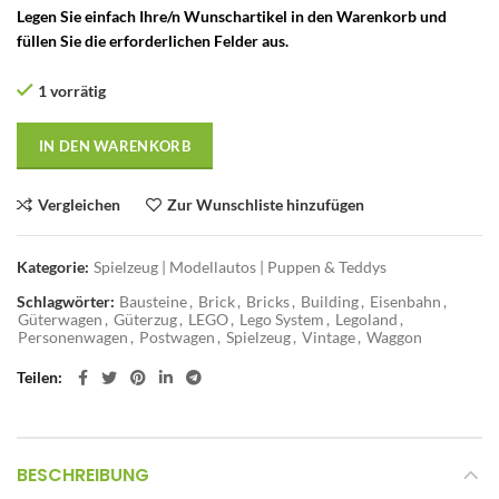
Legen Sie einfach Ihre/n Wunschartikel in den Warenkorb und
füllen Sie die erforderlichen Felder aus.
1 vorrätig
IN DEN WARENKORB
Vergleichen
Zur Wunschliste hinzufügen
Kategorie:
Spielzeug | Modellautos | Puppen & Teddys
Schlagwörter:
Bausteine
,
Brick
,
Bricks
,
Building
,
Eisenbahn
,
Güterwagen
,
Güterzug
,
LEGO
,
Lego System
,
Legoland
,
Personenwagen
,
Postwagen
,
Spielzeug
,
Vintage
,
Waggon
Teilen
BESCHREIBUNG