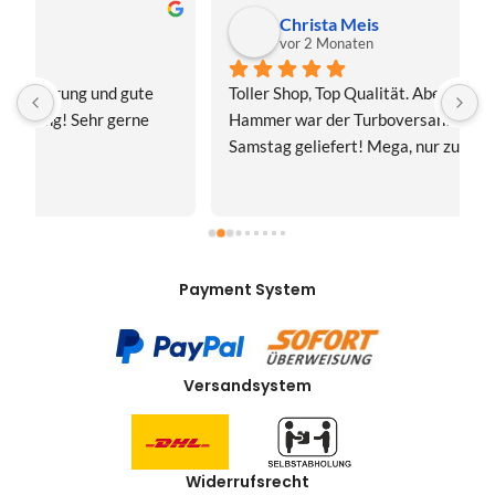
Christa Meis
vor 2 Monaten
Toller Shop, Top Qualität. Aber der absolute 
E
Hammer war der Turboversand!!! Freitag bestellt, 
f
Samstag geliefert! Mega, nur zu empfehlen👍
v
Payment System
Versandsystem
Widerrufsrecht