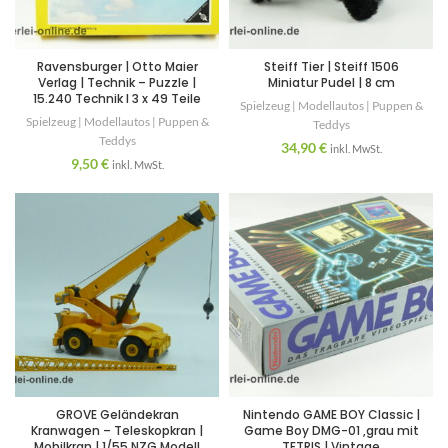
Ravensburger | Otto Maier
Steiff Tier | Steiff 1506
Verlag | Technik – Puzzle |
Miniatur Pudel | 8 cm
15.240 Technik I 3 x 49 Teile
Spielzeug | Modellautos | Puppen &
Spielzeug | Modellautos | Puppen &
Teddys
Teddys
34,90
€
inkl. MwSt.
9,50
€
inkl. MwSt.
GROVE Geländekran
Nintendo GAME BOY Classic |
Kranwagen – Teleskopkran |
Game Boy DMG-01 ,grau mit
Mobilkran | 1/55 NZG Modell
TETRIS | Vintage