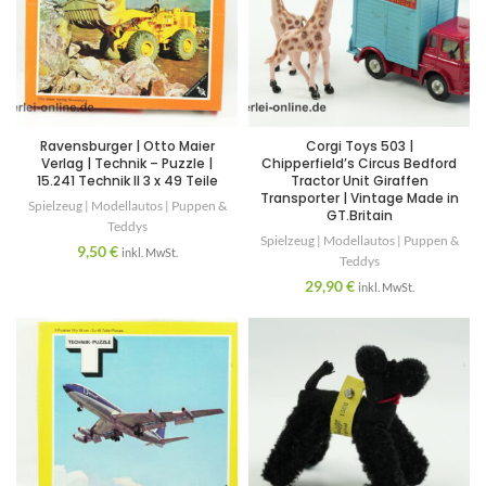
Ravensburger | Otto Maier
Corgi Toys 503 |
Verlag | Technik – Puzzle |
Chipperfield’s Circus Bedford
15.241 Technik II 3 x 49 Teile
Tractor Unit Giraffen
Transporter | Vintage Made in
Spielzeug | Modellautos | Puppen &
GT.Britain
Teddys
Spielzeug | Modellautos | Puppen &
9,50
€
inkl. MwSt.
Teddys
29,90
€
inkl. MwSt.