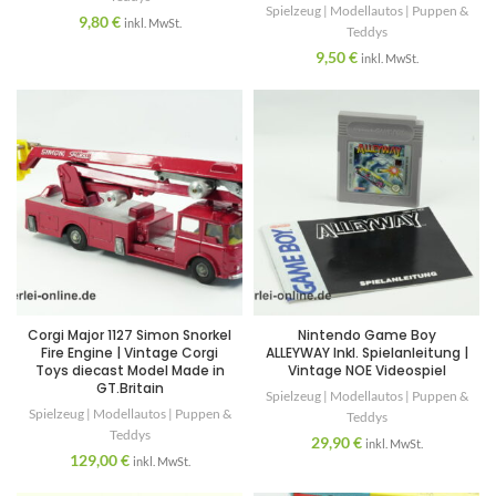
Spielzeug | Modellautos | Puppen &
9,80
€
inkl. MwSt.
Teddys
9,50
€
inkl. MwSt.
Corgi Major 1127 Simon Snorkel
Nintendo Game Boy
Fire Engine | Vintage Corgi
ALLEYWAY Inkl. Spielanleitung |
Toys diecast Model Made in
Vintage NOE Videospiel
GT.Britain
Spielzeug | Modellautos | Puppen &
Spielzeug | Modellautos | Puppen &
Teddys
Teddys
29,90
€
inkl. MwSt.
129,00
€
inkl. MwSt.