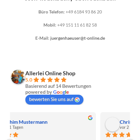
Büro Telefon:
+49 6184 93 86 20
Mobil:
+49 151 11 61 82 58
E-Mail:
juergenhaeuser@t-online.de
Allerlei Online Shop
5.0
Basierend auf 14 Bewertungen
powered by
G
o
o
g
l
e
bewerten Sie uns auf
Christa Meis
vor 2 Monaten