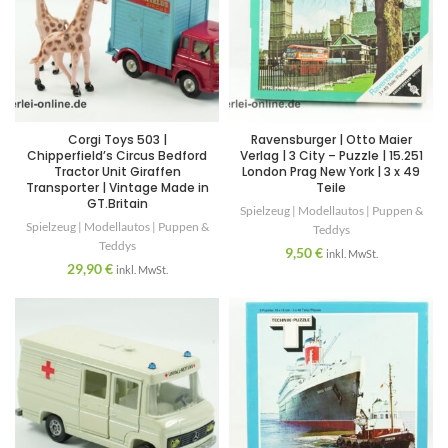
Corgi Toys 503 |
Ravensburger | Otto Maier
Chipperfield’s Circus Bedford
Verlag | 3 City – Puzzle | 15.251
Tractor Unit Giraffen
London Prag New York | 3 x 49
Transporter | Vintage Made in
Teile
GT.Britain
Spielzeug | Modellautos | Puppen &
Spielzeug | Modellautos | Puppen &
Teddys
Teddys
9,50
€
inkl. MwSt.
29,90
€
inkl. MwSt.