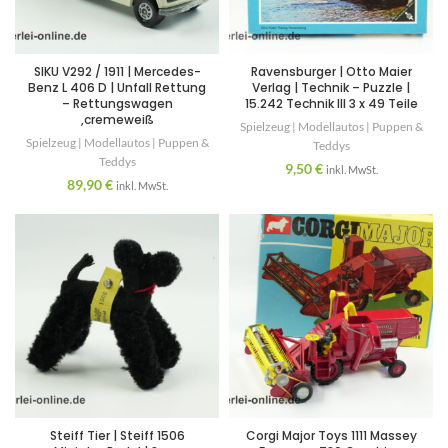
SIKU V292 / 1911 | Mercedes-
Ravensburger | Otto Maier
Benz L 406 D | Unfall Rettung
Verlag | Technik – Puzzle |
– Rettungswagen
15.242 Technik III 3 x 49 Teile
,cremeweiß
Spielzeug | Modellautos | Puppen &
Spielzeug | Modellautos | Puppen &
Teddys
Teddys
9,50
€
inkl. MwSt.
89,90
€
inkl. MwSt.
Steiff Tier | Steiff 1506
Corgi Major Toys 1111 Massey