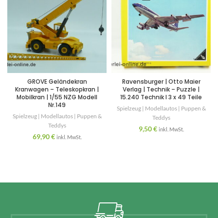
GROVE Geländekran
Ravensburger | Otto Maier
Kranwagen – Teleskopkran |
Verlag | Technik – Puzzle |
Mobilkran | 1/55 NZG Modell
15.240 Technik I 3 x 49 Teile
Nr.149
Spielzeug | Modellautos | Puppen &
Spielzeug | Modellautos | Puppen &
Teddys
Teddys
9,50
€
inkl. MwSt.
69,90
€
inkl. MwSt.