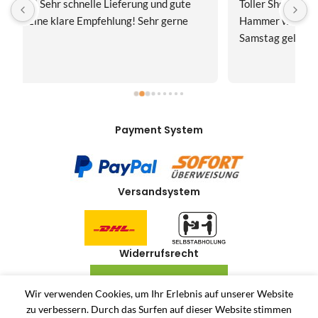
Toller Shop, Top Qualität. Aber der absolute 
E
Hammer war der Turboversand!!! Freitag bestellt, 
f
Samstag geliefert! Mega, nur zu empfehlen👍
v
Payment System
Versandsystem
Widerrufsrecht
VERTRAG WIDERRUFEN
Wir verwenden Cookies, um Ihr Erlebnis auf unserer Website
zu verbessern.
Durch das Surfen auf dieser Website stimmen
Allerlei-Online
2024
Dienstleistungen Häuser
. Antiquitäten und Second Hand