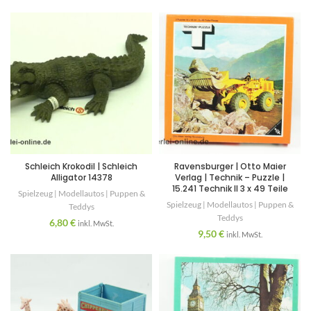
Schleich Krokodil | Schleich
Ravensburger | Otto Maier
Alligator 14378
Verlag | Technik – Puzzle |
15.241 Technik II 3 x 49 Teile
Spielzeug | Modellautos | Puppen &
Spielzeug | Modellautos | Puppen &
Teddys
Teddys
6,80
€
inkl. MwSt.
9,50
€
inkl. MwSt.