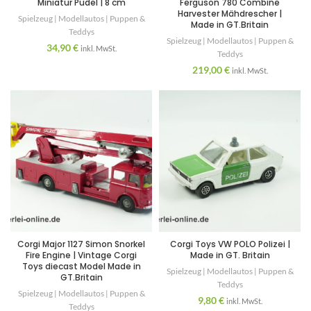
Miniatur Pudel | 8 cm
Ferguson 780 Combine
Harvester Mähdrescher |
Spielzeug | Modellautos | Puppen &
Made in GT.Britain
Teddys
Spielzeug | Modellautos | Puppen &
34,90
€
inkl. MwSt.
Teddys
219,00
€
inkl. MwSt.
Corgi Major 1127 Simon Snorkel
Corgi Toys VW POLO Polizei |
Fire Engine | Vintage Corgi
Made in GT. Britain
Toys diecast Model Made in
Spielzeug | Modellautos | Puppen &
GT.Britain
Teddys
Spielzeug | Modellautos | Puppen &
9,80
€
inkl. MwSt.
Teddys