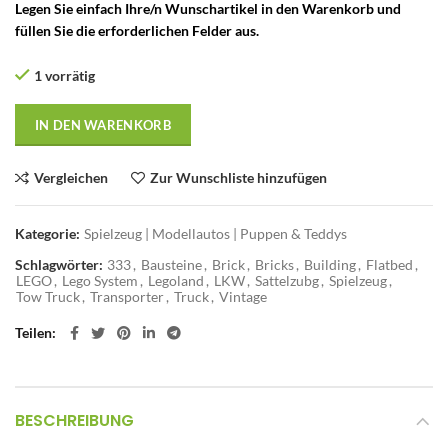
Legen Sie einfach Ihre/n Wunschartikel in den Warenkorb und
füllen Sie die erforderlichen Felder aus.
1 vorrätig
IN DEN WARENKORB
Vergleichen
Zur Wunschliste hinzufügen
Kategorie:
Spielzeug | Modellautos | Puppen & Teddys
Schlagwörter:
333
,
Bausteine
,
Brick
,
Bricks
,
Building
,
Flatbed
,
LEGO
,
Lego System
,
Legoland
,
LKW
,
Sattelzubg
,
Spielzeug
,
Tow Truck
,
Transporter
,
Truck
,
Vintage
Teilen
BESCHREIBUNG