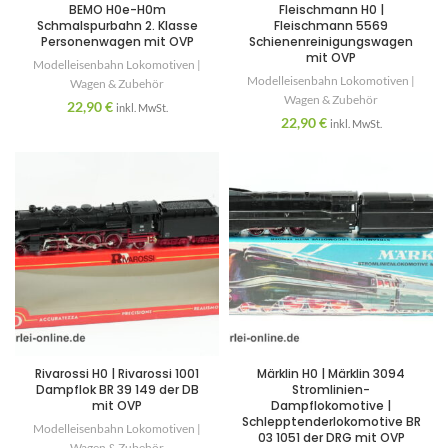
BEMO H0e-H0m
Fleischmann H0 |
Schmalspurbahn 2. Klasse
Fleischmann 5569
Personenwagen mit OVP
Schienenreinigungswagen
mit OVP
Modelleisenbahn Lokomotiven |
Modelleisenbahn Lokomotiven |
Wagen & Zubehör
Wagen & Zubehör
22,90
€
inkl. MwSt.
22,90
€
inkl. MwSt.
Rivarossi H0 | Rivarossi 1001
Märklin H0 | Märklin 3094
Dampflok BR 39 149 der DB
Stromlinien-
mit OVP
Dampflokomotive |
Schlepptenderlokomotive BR
Modelleisenbahn Lokomotiven |
03 1051 der DRG mit OVP
Wagen & Zubehör