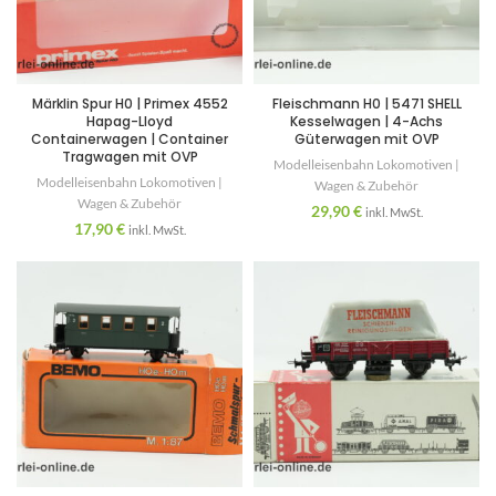
Märklin Spur H0 | Primex 4552
Fleischmann H0 | 5471 SHELL
Hapag-Lloyd
Kesselwagen | 4-Achs
Containerwagen | Container
Güterwagen mit OVP
Tragwagen mit OVP
Modelleisenbahn Lokomotiven |
Modelleisenbahn Lokomotiven |
Wagen & Zubehör
Wagen & Zubehör
29,90
€
inkl. MwSt.
17,90
€
inkl. MwSt.