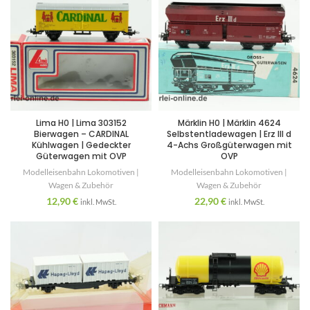
Lima H0 | Lima 303152
Märklin H0 | Märklin 4624
Bierwagen – CARDINAL
Selbstentladewagen | Erz III d
Kühlwagen | Gedeckter
4-Achs Großgüterwagen mit
Güterwagen mit OVP
OVP
Modelleisenbahn Lokomotiven |
Modelleisenbahn Lokomotiven |
Wagen & Zubehör
Wagen & Zubehör
12,90
€
22,90
€
inkl. MwSt.
inkl. MwSt.