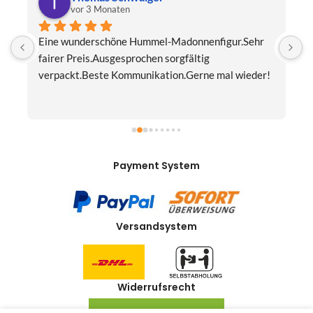
vor 3 Monaten
Eine wunderschöne Hummel-Madonnenfigur.Sehr 
s
fairer Preis.Ausgesprochen sorgfältig 
J
verpackt.Beste Kommunikation.Gerne mal wieder!
z
Payment System
Versandsystem
Widerrufsrecht
VERTRAG WIDERRUFEN