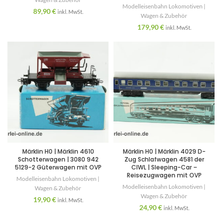
Modelleisenbahn Lokomotiven |
89,90
€
inkl. MwSt.
Wagen & Zubehör
179,90
€
inkl. MwSt.
Märklin H0 | Märklin 4610
Märklin H0 | Märklin 4029 D-
Schotterwagen | 3080 942
Zug Schlafwagen 4581 der
5129-2 Güterwagen mit OVP
CIWL | Sleeping-Car –
Reisezugwagen mit OVP
Modelleisenbahn Lokomotiven |
Modelleisenbahn Lokomotiven |
Wagen & Zubehör
Wagen & Zubehör
19,90
€
inkl. MwSt.
24,90
€
inkl. MwSt.