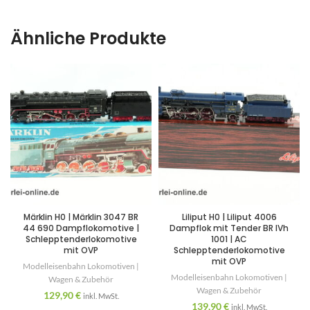
Ähnliche Produkte
Märklin H0 | Märklin 3047 BR
Liliput H0 | Liliput 4006
44 690 Dampflokomotive |
Dampflok mit Tender BR IVh
Schlepptenderlokomotive
1001 | AC
mit OVP
Schlepptenderlokomotive
mit OVP
Modelleisenbahn Lokomotiven |
Modelleisenbahn Lokomotiven |
Wagen & Zubehör
Wagen & Zubehör
129,90
€
inkl. MwSt.
139,90
€
inkl. MwSt.