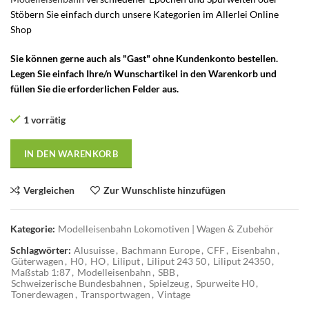
Stöbern Sie einfach durch unsere Kategorien im Allerlei Online
Shop
Sie können gerne auch als "Gast" ohne Kundenkonto bestellen.
Legen Sie einfach Ihre/n Wunschartikel in den Warenkorb und
füllen Sie die erforderlichen Felder aus.
1 vorrätig
IN DEN WARENKORB
Vergleichen
Zur Wunschliste hinzufügen
Kategorie:
Modelleisenbahn Lokomotiven | Wagen & Zubehör
Schlagwörter:
Alusuisse
,
Bachmann Europe
,
CFF
,
Eisenbahn
,
Güterwagen
,
H0
,
HO
,
Liliput
,
Liliput 243 50
,
Liliput 24350
,
Maßstab 1:87
,
Modelleisenbahn
,
SBB
,
Schweizerische Bundesbahnen
,
Spielzeug
,
Spurweite H0
,
Tonerdewagen
,
Transportwagen
,
Vintage