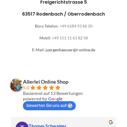
Freigerichtstrasse 5
63517 Rodenbach / Oberrodenbach
Büro Telefon:
+49 6184 93 86 20
Mobil:
+49 151 11 61 82 58
E-Mail:
juergenhaeuser@t-online.de
Allerlei Online Shop
5.0
Basierend auf 13 Bewertungen
powered by
G
o
o
g
l
e
bewerten Sie uns auf
Thomas Schwaiger