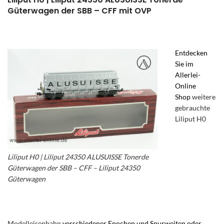
Güterwagen der SBB – CFF mit OVP
Entdecken
Sie im
Allerlei-
Online
Shop
weitere
gebrauchte
Liliput H0
Liliput H0 | Liliput 24350 ALUSUISSE Tonerde
Güterwagen der SBB – CFF – Liliput 24350
Güterwagen
– liliput Alusuisse Tonerdewagen –
Liliput Güterwagen der SBB CFF
Modelleisenbahn
verschiedener Epochen und Spurweiten oder