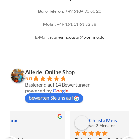
Büro Telefon:
+49 6184 93 86 20
Mobil:
+49 151 11 61 82 58
E-Mail:
juergenhaeuser@t-online.de
Allerlei Online Shop
5.0
Basierend auf 14 Bewertungen
powered by
G
o
o
g
l
e
bewerten Sie uns auf
Christa Meis
vor 2 Monaten