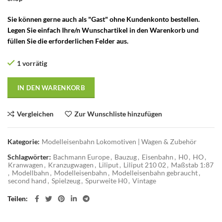
Sie können gerne auch als "Gast" ohne Kundenkonto bestellen.
Legen Sie einfach Ihre/n Wunschartikel in den Warenkorb und
füllen Sie die erforderlichen Felder aus.
1 vorrätig
IN DEN WARENKORB
Vergleichen
Zur Wunschliste hinzufügen
Kategorie:
Modelleisenbahn Lokomotiven | Wagen & Zubehör
Schlagwörter:
Bachmann Europe
,
Bauzug
,
Eisenbahn
,
H0
,
HO
,
Kranwagen
,
Kranzugwagen
,
Liliput
,
Liliput 210 02
,
Maßstab 1:87
,
Modellbahn
,
Modelleisenbahn
,
Modelleisenbahn gebraucht
,
second hand
,
Spielzeug
,
Spurweite H0
,
Vintage
Teilen