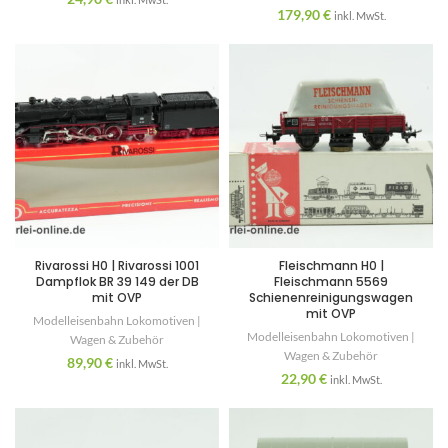
179,90
€
inkl. MwSt.
Rivarossi H0 | Rivarossi 1001
Fleischmann H0 |
Dampflok BR 39 149 der DB
Fleischmann 5569
mit OVP
Schienenreinigungswagen
mit OVP
Modelleisenbahn Lokomotiven |
Modelleisenbahn Lokomotiven |
Wagen & Zubehör
Wagen & Zubehör
89,90
€
inkl. MwSt.
22,90
€
inkl. MwSt.