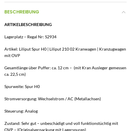
BESCHREIBUNG
ARTIKELBESCHREIBUNG
Lagerplatz – Regal Nr: S2934
Artikel: Liliput Spur H0 | Liliput 210 02 Kranwagen | Kranzugwagen
mit OVP
Gesamtlänge über Puffer: ca. 12 cm – (mit Kran Ausleger gemessen
ca. 22,5 cm)
Spurweite: Spur H0
Stromversorgung: Wechselstrom / AC (Metallachsen)
Steuerung: Analog
Zustand: Sehr gut – unbeschädigt und voll funktionstüchtig mit
OVP – (Originalverpackung mit Lagerspuren)