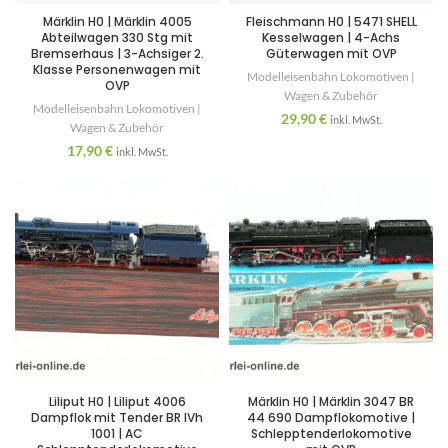
Märklin H0 | Märklin 4005
Fleischmann H0 | 5471 SHELL
Abteilwagen 330 Stg mit
Kesselwagen | 4-Achs
Bremserhaus | 3-Achsiger 2.
Güterwagen mit OVP
Klasse Personenwagen mit
Modelleisenbahn Lokomotiven |
OVP
Wagen & Zubehör
Modelleisenbahn Lokomotiven |
29,90
€
inkl. MwSt.
Wagen & Zubehör
17,90
€
inkl. MwSt.
Liliput H0 | Liliput 4006
Märklin H0 | Märklin 3047 BR
Dampflok mit Tender BR IVh
44 690 Dampflokomotive |
1001 | AC
Schlepptenderlokomotive