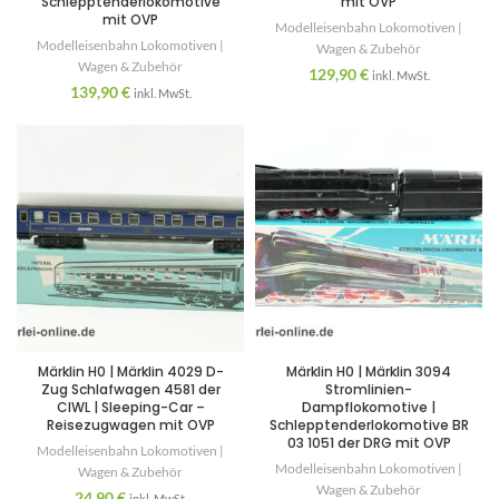
Schlepptenderlokomotive
mit OVP
mit OVP
Modelleisenbahn Lokomotiven |
Modelleisenbahn Lokomotiven |
Wagen & Zubehör
Wagen & Zubehör
129,90
€
inkl. MwSt.
139,90
€
inkl. MwSt.
Märklin H0 | Märklin 4029 D-
Märklin H0 | Märklin 3094
Zug Schlafwagen 4581 der
Stromlinien-
CIWL | Sleeping-Car –
Dampflokomotive |
Reisezugwagen mit OVP
Schlepptenderlokomotive BR
03 1051 der DRG mit OVP
Modelleisenbahn Lokomotiven |
Modelleisenbahn Lokomotiven |
Wagen & Zubehör
Wagen & Zubehör
24,90
€
inkl. MwSt.