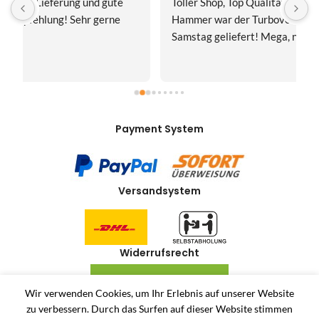
Toller Shop, Top Qualität. Aber der absolute 
E
Hammer war der Turboversand!!! Freitag bestellt, 
f
Samstag geliefert! Mega, nur zu empfehlen👍
v
Payment System
Versandsystem
Widerrufsrecht
VERTRAG WIDERRUFEN
Wir verwenden Cookies, um Ihr Erlebnis auf unserer Website
zu verbessern.
Durch das Surfen auf dieser Website stimmen
Allerlei-Online
2024
Dienstleistungen Häuser
. Antiquitäten und Second Hand