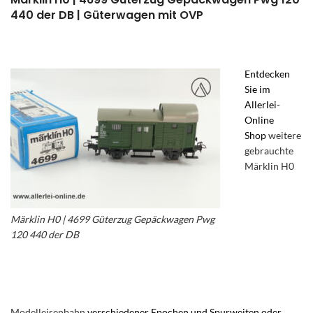
440 der DB | Güterwagen mit OVP
Entdecken
Sie im
Allerlei-
Online
Shop
weitere
gebrauchte
Märklin H0
Märklin H0 | 4699 Güterzug Gepäckwagen Pwg
120 440 der DB
| Güterwagen im Allerlei Online
Shop – Märklin H0 Gepäckwagen – Märklin
Güterzugbegleitwagen – Märklin 4699
Modelleisenbahn
verschiedener Epochen und Spurweiten oder