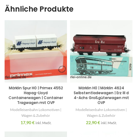
Ähnliche Produkte
Märklin Spur H0 | Primex 4552
Märklin H0 | Märklin 4624
Hapag-Lloyd
Selbstentladewagen | Erz III d
Containerwagen | Container
4-Achs Großgüterwagen mit
Tragwagen mit OVP
OVP
Modelleisenbahn Lokomotiven |
Modelleisenbahn Lokomotiven |
Wagen & Zubehör
Wagen & Zubehör
17,90
€
22,90
€
inkl. MwSt.
inkl. MwSt.