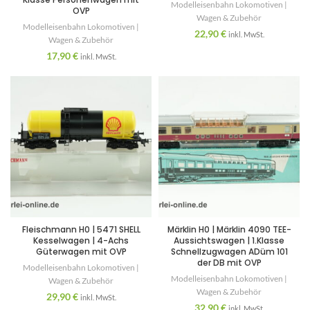
Modelleisenbahn Lokomotiven |
OVP
Wagen & Zubehör
Modelleisenbahn Lokomotiven |
22,90
€
inkl. MwSt.
Wagen & Zubehör
17,90
€
inkl. MwSt.
Fleischmann H0 | 5471 SHELL
Märklin H0 | Märklin 4090 TEE-
Kesselwagen | 4-Achs
Aussichtswagen | 1.Klasse
Güterwagen mit OVP
Schnellzugwagen ADüm 101
der DB mit OVP
Modelleisenbahn Lokomotiven |
Modelleisenbahn Lokomotiven |
Wagen & Zubehör
Wagen & Zubehör
29,90
€
inkl. MwSt.
32,90
€
inkl. MwSt.