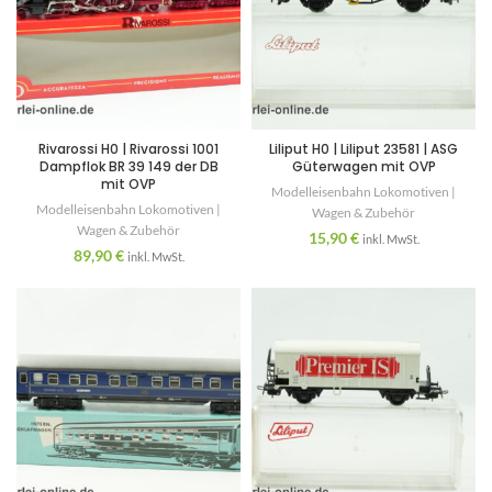
Rivarossi H0 | Rivarossi 1001
Liliput H0 | Liliput 23581 | ASG
Dampflok BR 39 149 der DB
Güterwagen mit OVP
mit OVP
Modelleisenbahn Lokomotiven |
Modelleisenbahn Lokomotiven |
Wagen & Zubehör
Wagen & Zubehör
15,90
€
inkl. MwSt.
89,90
€
inkl. MwSt.