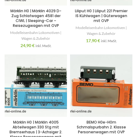
Märklin H0 | Märklin 4029 D-
Liliput H0 | Liliput 221 Premier
Zug Schlafwagen 4581 der
IS Kühlwagen | Güterwagen
CIWL | Sleeping-Car –
mit OVP
Reisezugwagen mit OVP
Modelleisenbahn Lokomotiven |
Modelleisenbahn Lokomotiven |
Wagen & Zubehör
Wagen & Zubehör
17,90
€
inkl. MwSt.
24,90
€
inkl. MwSt.
Märklin H0 | Märklin 4005
BEMO H0e-H0m
Abteilwagen 330 Stg mit
Schmalspurbahn 2. Klasse
Bremserhaus | 3-Achsiger 2.
Personenwagen mit OVP
Klasse Personenwagen mit