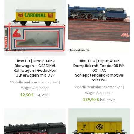
Lima H0 | Lima 303152
Liliput H0 | Liliput 4006
Bierwagen – CARDINAL
Dampflok mit Tender BR IVh
Kühlwagen | Gedeckter
1001 | AC
Güterwagen mit OVP
Schlepptenderlokomotive
mit OVP
Modelleisenbahn Lokomotiven |
Modelleisenbahn Lokomotiven |
Wagen & Zubehör
Wagen & Zubehör
12,90
€
inkl. MwSt.
139,90
€
inkl. MwSt.