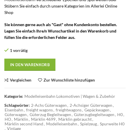
Stöbern Sie einfach durch unsere Kategorien im Allerlei Online
Shop
Sie können gerne auch als "Gast" ohne Kundenkonto bestellen.
Legen Sie einfach Ihre/n Wunschartikel in den Warenkorb und
füllen Sie die erforderlichen Felder aus.
1 vorrätig
IN DEN WARENKORB
Vergleichen
Zur Wunschliste hinzufügen
Kategorie:
Modelleisenbahn Lokomotiven | Wagen & Zubehör
Schlagwörter:
2-Achs Güterwagen
,
2-Achsiger Güterwagen
,
Eisenbahn
,
freight wagons
,
freightwagons
,
Gepäckwagen
,
Güterwagen
,
Güterzug Begleitwagen
,
Güterzugbegleitwagen
,
H0
,
HO
,
Märklin
,
Märklin 4699
,
Märklin gebraucht
,
Märklin second Hand
,
Modelleisenbahn
,
Spielzeug
,
Spurweite H0
,
Vintage