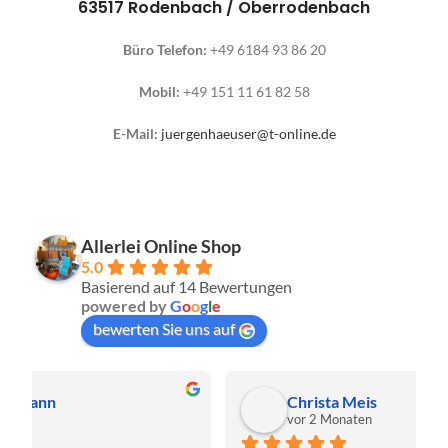
63517 Rodenbach / Oberrodenbach
Büro Telefon:
+49 6184 93 86 20
Mobil:
+49 151 11 61 82 58
E-Mail:
juergenhaeuser@t-online.de
Allerlei Online Shop
5.0
Basierend auf 14 Bewertungen
powered by
G
o
o
g
l
e
bewerten Sie uns auf
Christa Meis
vor 2 Monaten