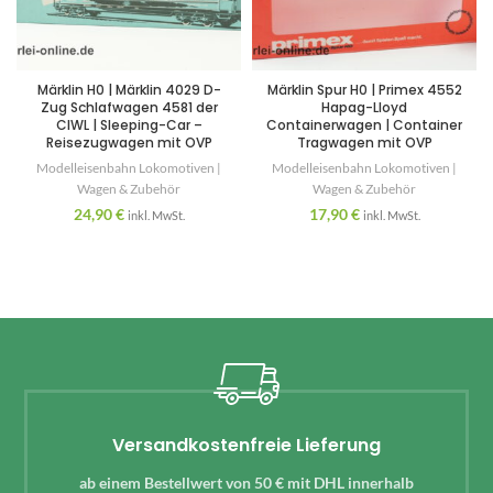
Märklin H0 | Märklin 4029 D-
Märklin Spur H0 | Primex 4552
Zug Schlafwagen 4581 der
Hapag-Lloyd
CIWL | Sleeping-Car –
Containerwagen | Container
Reisezugwagen mit OVP
Tragwagen mit OVP
Modelleisenbahn Lokomotiven |
Modelleisenbahn Lokomotiven |
Wagen & Zubehör
Wagen & Zubehör
24,90
€
17,90
€
inkl. MwSt.
inkl. MwSt.
Versandkostenfreie Lieferung
ab einem Bestellwert von 50 € mit DHL innerhalb