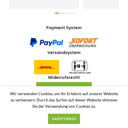
Payment System
Versandsystem
Widerrufsrecht
VERTRAG WIDERRUFEN
Wir verwenden Cookies, um Ihr Erlebnis auf unserer Website
zu verbessern.
Durch das Surfen auf dieser Website stimmen
Allerlei-Online
2024
Dienstleistungen Häuser
. Antiquitäten und Second Hand
Sie der Verwendung von Cookies zu.
Produkte Online Shop.
Unsere AGB
Privatsphäre und Datenschutz
Widerrufsrecht
AKZEPTIEREN
Impressum
Über uns