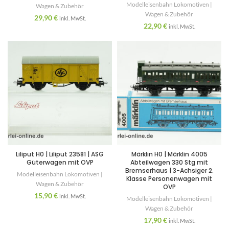
Modelleisenbahn Lokomotiven |
Wagen & Zubehör
Wagen & Zubehör
29,90
€
inkl. MwSt.
22,90
€
inkl. MwSt.
Liliput H0 | Liliput 23581 | ASG
Märklin H0 | Märklin 4005
Güterwagen mit OVP
Abteilwagen 330 Stg mit
Bremserhaus | 3-Achsiger 2.
Modelleisenbahn Lokomotiven |
Klasse Personenwagen mit
Wagen & Zubehör
OVP
15,90
€
inkl. MwSt.
Modelleisenbahn Lokomotiven |
Wagen & Zubehör
17,90
€
inkl. MwSt.