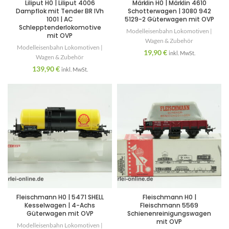
Liliput H0 | Liliput 4006
Märklin H0 | Märklin 4610
Dampflok mit Tender BR IVh
Schotterwagen | 3080 942
1001 | AC
5129-2 Güterwagen mit OVP
Schlepptenderlokomotive
Modelleisenbahn Lokomotiven |
mit OVP
Wagen & Zubehör
Modelleisenbahn Lokomotiven |
19,90
€
inkl. MwSt.
Wagen & Zubehör
139,90
€
inkl. MwSt.
Fleischmann H0 | 5471 SHELL
Fleischmann H0 |
Kesselwagen | 4-Achs
Fleischmann 5569
Güterwagen mit OVP
Schienenreinigungswagen
mit OVP
Modelleisenbahn Lokomotiven |