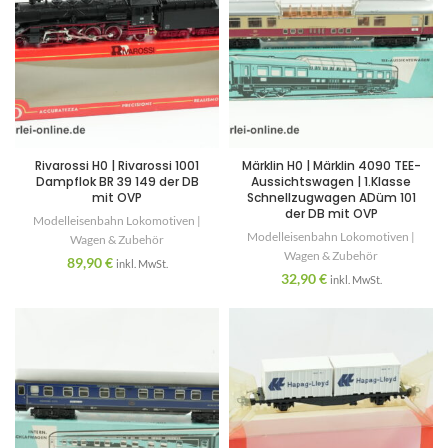
Rivarossi H0 | Rivarossi 1001
Märklin H0 | Märklin 4090 TEE-
Dampflok BR 39 149 der DB
Aussichtswagen | 1.Klasse
mit OVP
Schnellzugwagen ADüm 101
der DB mit OVP
Modelleisenbahn Lokomotiven |
Modelleisenbahn Lokomotiven |
Wagen & Zubehör
Wagen & Zubehör
89,90
€
inkl. MwSt.
32,90
€
inkl. MwSt.