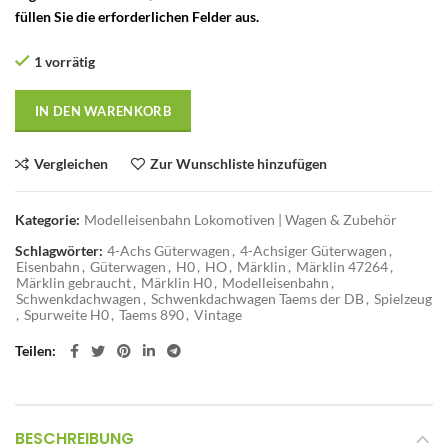
füllen Sie die erforderlichen Felder aus.
1 vorrätig
IN DEN WARENKORB
Vergleichen
Zur Wunschliste hinzufügen
Kategorie:
Modelleisenbahn Lokomotiven | Wagen & Zubehör
Schlagwörter:
4-Achs Güterwagen
,
4-Achsiger Güterwagen
,
Eisenbahn
,
Güterwagen
,
H0
,
HO
,
Märklin
,
Märklin 47264
,
Märklin gebraucht
,
Märklin H0
,
Modelleisenbahn
,
Schwenkdachwagen
,
Schwenkdachwagen Taems der DB
,
Spielzeug
,
Spurweite H0
,
Taems 890
,
Vintage
Teilen
BESCHREIBUNG