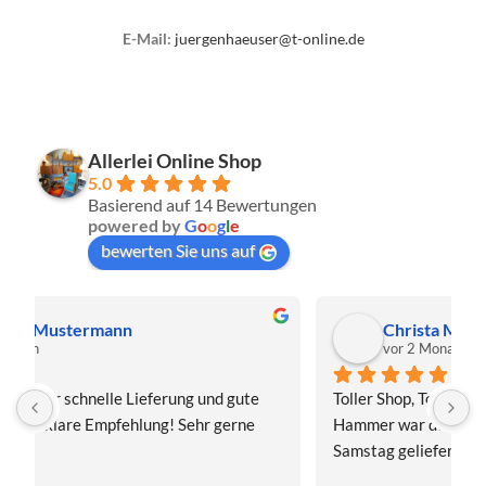
E-Mail:
juergenhaeuser@t-online.de
Allerlei Online Shop
5.0
Basierend auf 14 Bewertungen
powered by
G
o
o
g
l
e
bewerten Sie uns auf
Christa Meis
vor 2 Monaten
Toller Shop, Top Qualität. Aber der absolute 
E
Hammer war der Turboversand!!! Freitag bestellt, 
f
Samstag geliefert! Mega, nur zu empfehlen👍
v