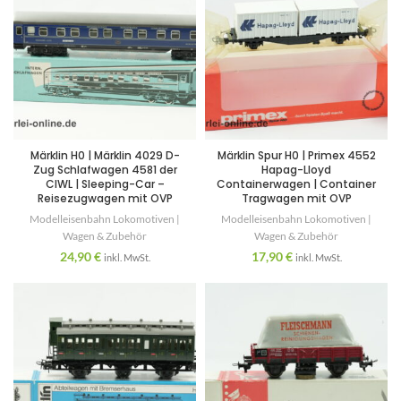
Märklin H0 | Märklin 4029 D-
Märklin Spur H0 | Primex 4552
Zug Schlafwagen 4581 der
Hapag-Lloyd
CIWL | Sleeping-Car –
Containerwagen | Container
Reisezugwagen mit OVP
Tragwagen mit OVP
Modelleisenbahn Lokomotiven |
Modelleisenbahn Lokomotiven |
Wagen & Zubehör
Wagen & Zubehör
24,90
€
17,90
€
inkl. MwSt.
inkl. MwSt.