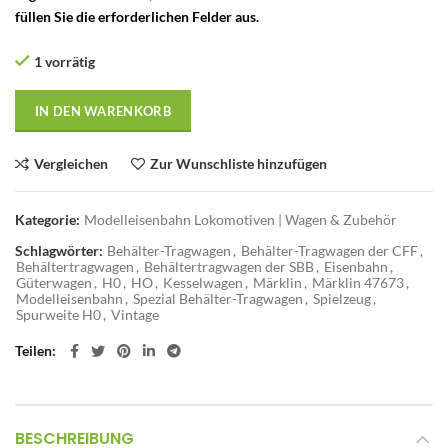
füllen Sie die erforderlichen Felder aus.
1 vorrätig
IN DEN WARENKORB
Vergleichen
Zur Wunschliste hinzufügen
Kategorie:
Modelleisenbahn Lokomotiven | Wagen & Zubehör
Schlagwörter:
Behälter-Tragwagen
,
Behälter-Tragwagen der CFF
,
Behältertragwagen
,
Behältertragwagen der SBB
,
Eisenbahn
,
Güterwagen
,
H0
,
HO
,
Kesselwagen
,
Märklin
,
Märklin 47673
,
Modelleisenbahn
,
Spezial Behälter-Tragwagen
,
Spielzeug
,
Spurweite H0
,
Vintage
Teilen
BESCHREIBUNG