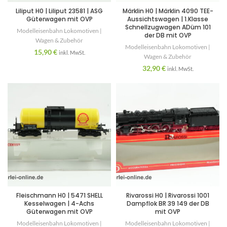
Liliput H0 | Liliput 23581 | ASG
Märklin H0 | Märklin 4090 TEE-
Güterwagen mit OVP
Aussichtswagen | 1.Klasse
Schnellzugwagen ADüm 101
Modelleisenbahn Lokomotiven |
der DB mit OVP
Wagen & Zubehör
Modelleisenbahn Lokomotiven |
15,90
€
inkl. MwSt.
Wagen & Zubehör
32,90
€
inkl. MwSt.
Fleischmann H0 | 5471 SHELL
Rivarossi H0 | Rivarossi 1001
Kesselwagen | 4-Achs
Dampflok BR 39 149 der DB
Güterwagen mit OVP
mit OVP
Modelleisenbahn Lokomotiven |
Modelleisenbahn Lokomotiven |