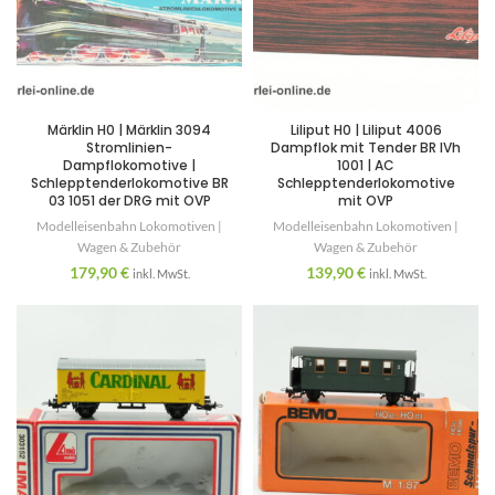
Märklin H0 | Märklin 3094
Liliput H0 | Liliput 4006
Stromlinien-
Dampflok mit Tender BR IVh
Dampflokomotive |
1001 | AC
Schlepptenderlokomotive BR
Schlepptenderlokomotive
03 1051 der DRG mit OVP
mit OVP
Modelleisenbahn Lokomotiven |
Modelleisenbahn Lokomotiven |
Wagen & Zubehör
Wagen & Zubehör
179,90
€
139,90
€
inkl. MwSt.
inkl. MwSt.