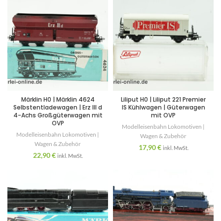
Märklin H0 | Märklin 4624
Liliput H0 | Liliput 221 Premier
Selbstentladewagen | Erz III d
IS Kühlwagen | Güterwagen
4-Achs Großgüterwagen mit
mit OVP
OVP
Modelleisenbahn Lokomotiven |
Modelleisenbahn Lokomotiven |
Wagen & Zubehör
Wagen & Zubehör
17,90
€
inkl. MwSt.
22,90
€
inkl. MwSt.