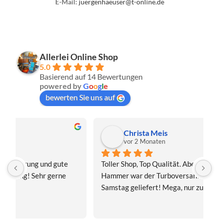
E-Mail:
juergenhaeuser@t-online.de
Allerlei Online Shop
5.0
Basierend auf 14 Bewertungen
powered by
G
o
o
g
l
e
bewerten Sie uns auf
Christa Meis
vor 2 Monaten
Toller Shop, Top Qualität. Aber der absolute 
E
Hammer war der Turboversand!!! Freitag bestellt, 
f
Samstag geliefert! Mega, nur zu empfehlen👍
v