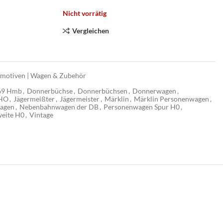
Nicht vorrätig
Vergleichen
motiven | Wagen & Zubehör
69 Hmb
,
Donnerbüchse
,
Donnerbüchsen
,
Donnerwagen
,
HO
,
Jägermeißter
,
Jägermeister
,
Märklin
,
Märklin Personenwagen
,
agen
,
Nebenbahnwagen der DB
,
Personenwagen Spur H0
,
eite H0
,
Vintage