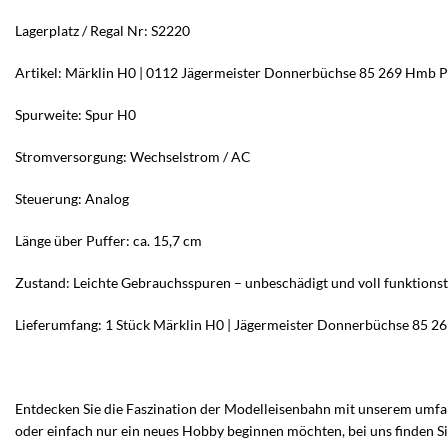
Lagerplatz / Regal Nr: S2220
Artikel: Märklin H0 | 0112 Jägermeister Donnerbüchse 85 269 Hmb
Spurweite: Spur H0
Stromversorgung: Wechselstrom / AC
Steuerung: Analog
Länge über Puffer: ca. 15,7 cm
Zustand: Leichte Gebrauchsspuren – unbeschädigt und voll funktionst
Lieferumfang: 1 Stück Märklin H0 | Jägermeister Donnerbüchse 85 2
Entdecken Sie die Faszination der Modelleisenbahn mit unserem umfa
oder einfach nur ein neues Hobby beginnen möchten, bei uns finden Si