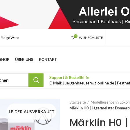
0
dfähige Ware
WUNSCHLISTE
SHOP
ÜBER UNS
KONTAKT
Support & Bestellhilfe
E-Mail: juergenhaeuser@t-online.de | Festn
Startseite
Modelleisenbahn Lokom
Märklin H0 | Jägermeister Donne
LEIDER AUSVERKAUFT
Märklin H0 