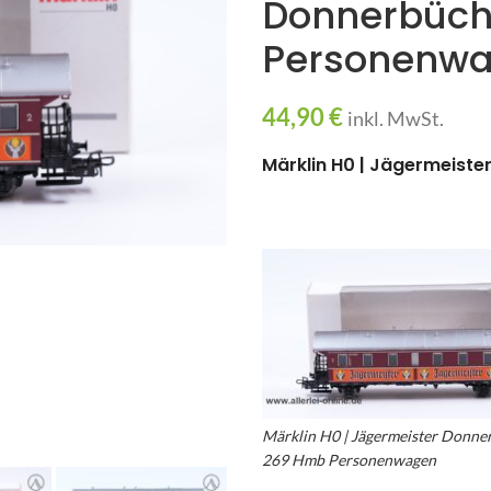
Donnerbüch
Personenw
44,90
€
inkl. MwSt.
Märklin H0 | Jägermeist
Märklin H0 | Jägermeister Donne
269 Hmb Personenwagen
– Märkl
Donnerwagen – Märklin Donnerb