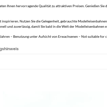
ten Ihnen hervorragende Qualität zu attraktiven Preisen. Genießen Sie 
lt inspirieren. Nutzen Sie die Gelegenheit, gebrauchte Modelleisenbahne
hnell und zuverlässig, damit Sie bald in die Welt der Modelleisenbahnen
Jahren – Benutzung unter Aufsicht von Erwachsenen – Not suitable for c
gshinweis