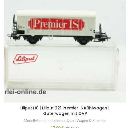
Liliput H0 | Liliput 221 Premier IS Kühlwagen |
Güterwagen mit OVP
Modelleisenbahn Lokomotiven | Wagen & Zubehör
17,90
€
inkl. MwSt.