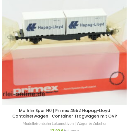
Märklin Spur H0 | Primex 4552 Hapag-Lloyd
Containerwagen | Container Tragwagen mit OVP
Modelleisenbahn Lokomotiven | Wagen & Zubehör
17,90
€
inkl. MwSt.