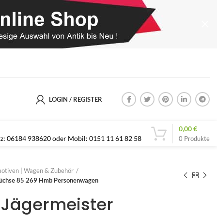
LOGIN / REGISTER
0,00
€
etz: 06184 938620 oder Mobil: 0151 11 61 82 58
0
Produkte
otiven | Wagen & Zubehör
rbüchse 85 269 Hmb Personenwagen
| Jägermeister