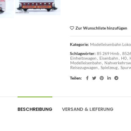
Märklin Jägermeister
Zur Wunschliste hinzufügen
Kategorie:
Modelleisenbahn Loko
Schlagwörter:
85 269 Hmb
,
852
Einheitswagen
,
Eisenbahn
,
H0
,
Modelleisenbahn
,
Nahverkehrsw
Reisezugwagen
,
Spielzeug
,
Spurw
Teilen
BESCHREIBUNG
VERSAND & LIEFERUNG