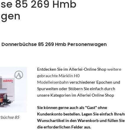
se 85 269 Hmb
agen
er Donnerbüchse 85 269 Hmb Personenwagen
Entdecken Sie im Allerlei-Online Shop
weitere
gebrauchte Märklin H0
Modelleisenbahn
verschiedener Epochen und
Spurweiten oder Stöbern Sie einfach durch
unsere Kategorien im Allerlei Online Shop
Sie können gerne auch als "Gast" ohne
Kundenkonto bestellen. Legen Sie einfach Ihre/n
rbüchse 85
Wunschartikel in den Warenkorb und füllen Sie
in
die erforderlichen Felder aus.
üchse –